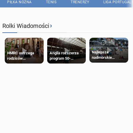
PIŁKA NOŻNA
TENIS
TRENERZY
LIGA PORTUGAL
›
Rolki Wiadomości
Najlepsze
HMRC ostrzega
Anglia rozszerza
nadmorskie
rodziców
program 50-
miasteczko blisko
pobierających Child
procentowych
Londynu
Benefit. Mogą być
zniżek kolejowych
zobowiązani do
na 18-latków
zwrotu zasiłku