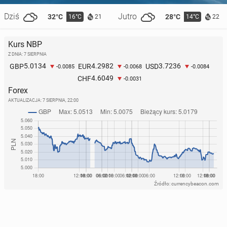
Dziś
Jutro
32°C
28°C
16°C
14°C
21
22
Kurs NBP
Z DNIA: 7 SIERPNIA
5.0134
4.2982
3.7236
GBP
EUR
USD
-0.0085
-0.0068
-0.0084
4.6049
CHF
-0.0031
Forex
AKTUALIZACJA:
7 SIERPNIA, 22:00
Źródło: currencybeacon.com