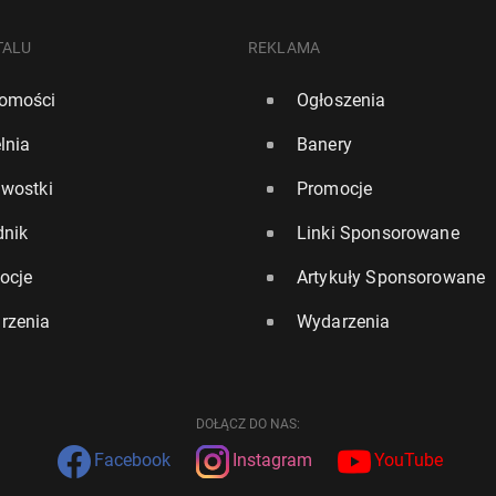
TALU
REKLAMA
omości
Ogłoszenia
lnia
Banery
awostki
Promocje
dnik
Linki Sponsorowane
ocje
Artykuły Sponsorowane
rzenia
Wydarzenia
DOŁĄCZ DO NAS:
Facebook
Instagram
YouTube