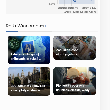
Źródło: currencybeacon.com
›
Rolki Wiadomości
Zasiłki dla osób
cierpiących na
Sztuczna inteligencja
schorzenia psychiczne
próbowała oszukać
człowieka
Pionierska operacja
BBC Weather zapowiada
usunięcia ciężkiej wady
szóstą falę upałów w
wrodzonej płodu w łonie
Londynie
matki