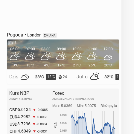
Pogoda
•
London
ZMIANA
Dziś
06:00
07:00
08:00
09:00
10:00
11:00
12:00
13:00
13°C
13°C
14°C
17°C
21°C
25°C
26°C
26°C
Dziś
Jutro
28°C
32°C
12°C
14°C
24
Kurs NBP
Forex
Z DNIA: 7 SIERPNIA
AKTUALIZACJA:
7 SIERPNIA, 22:00
5.0134
GBP
-0.0085
4.2982
EUR
-0.0068
3.7236
USD
-0.0084
4.6049
CHF
-0.0031