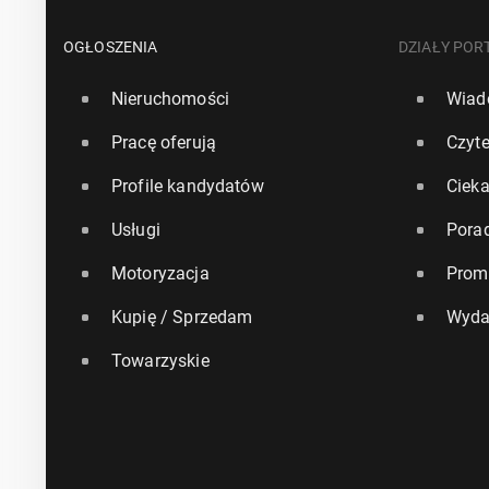
OGŁOSZENIA
DZIAŁY POR
Nieruchomości
Wiad
Pracę oferują
Czyte
Profile kandydatów
Ciek
Usługi
Pora
Motoryzacja
Prom
Kupię / Sprzedam
Wyda
Towarzyskie