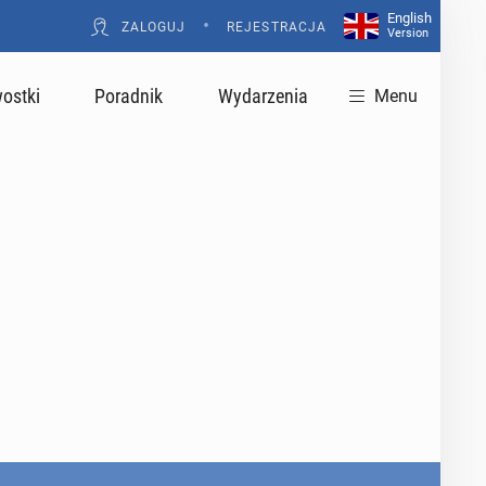
English
•
ZALOGUJ
REJESTRACJA
Version
ostki
Poradnik
Wydarzenia
Menu