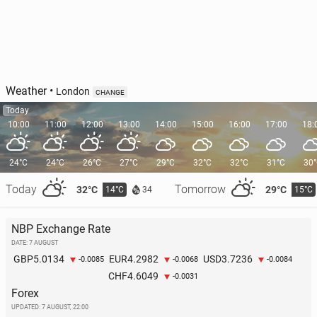
Weather
•
London
CHANGE
Today
10:00
11:00
12:00
13:00
14:00
15:00
16:00
17:00
18:
24°C
24°C
26°C
27°C
29°C
32°C
32°C
31°C
30
Today
Tomorrow
32°C
29°C
14°C
15°C
34
NBP Exchange Rate
DATE: 7 AUGUST
5.0134
4.2982
3.7236
GBP
EUR
USD
-0.0085
-0.0068
-0.0084
4.6049
CHF
-0.0031
Forex
UPDATED:
7 AUGUST, 22:00