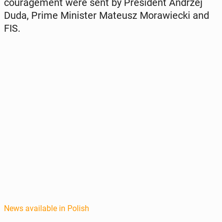
cour­age­ment were sent by Pres­i­dent Andrzej
Duda, Prime Min­is­ter Mateusz Moraw­iec­ki and
FIS.
News available in Polish