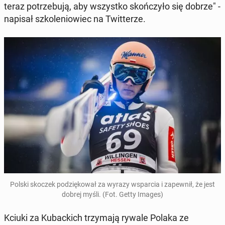
teraz potrze­bu­ją, aby wszys­tko skończyło się dobrze" -
napisał szkole­niowiec na Twit­terze.
Polski skoczek podz­iękował za wyrazy ws­par­cia i za­pewnił, że jest
dobrej myśli. (Fot. Getty Images)
Kciuki za Kubac­kich trzy­ma­ją rywale Polaka ze