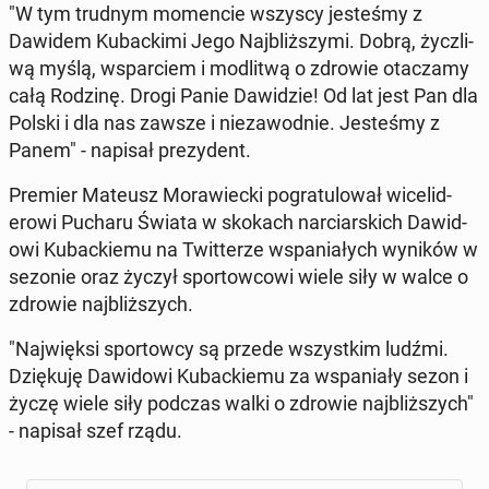
"W tym trudnym mo­men­cie wszyscy jesteśmy z
Dawidem Kubacki­mi Jego Na­jbliższy­mi. Dobrą, ży­c­zli­
wą myślą, ws­par­ciem i mod­l­itwą o zdrowie otacza­my
całą Rodzinę. Drogi Panie Daw­idzie! Od lat jest Pan dla
Polski i dla nas zawsze i nieza­wod­nie. Jesteśmy z
Panem" - napisał prezy­dent.
Premier Mateusz Moraw­iec­ki pograt­u­lował wicelid­
erowi Pucharu Świata w skokach nar­cia­rs­kich Daw­id­
owi Kuback­iemu na Twit­terze ws­pani­ałych wyników w
sezonie oraz życzył sportow­cowi wiele siły w walce o
zdrowie na­jbliższych.
"Na­jwięk­si sportow­cy są przede wszys­tkim ludźmi.
Dz­ięku­ję Daw­id­owi Kuback­iemu za ws­pani­ały sezon i
życzę wiele siły podczas walki o zdrowie na­jbliższych"
- napisał szef rządu.