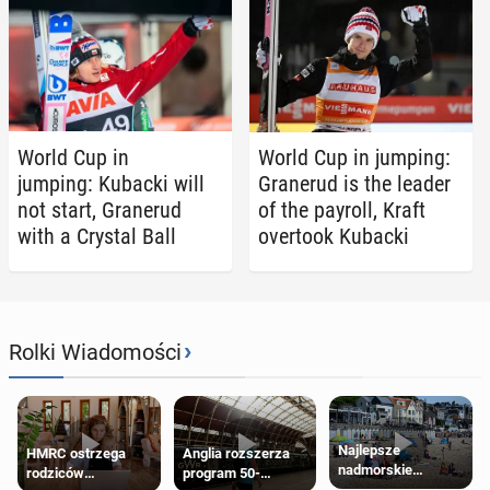
World Cup in
World Cup in jumping:
jumping: Kubacki will
Granerud is the leader
not start, Granerud
of the payroll, Kraft
with a Crystal Ball
over­took Kubacki
›
Rolki Wiadomości
Najlepsze
HMRC ostrzega
Anglia rozszerza
nadmorskie
rodziców
program 50-
miasteczko blisko