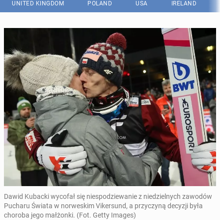
UNITED KINGDOM
POLAND
USA
IRELAND
Dawid Kubacki wycofał się niespodziewanie z niedzielnych zawodów
Pucharu Świata w norweskim Vikersund, a przyczyną decyzji była
choroba jego małżonki. (Fot. Getty Images)