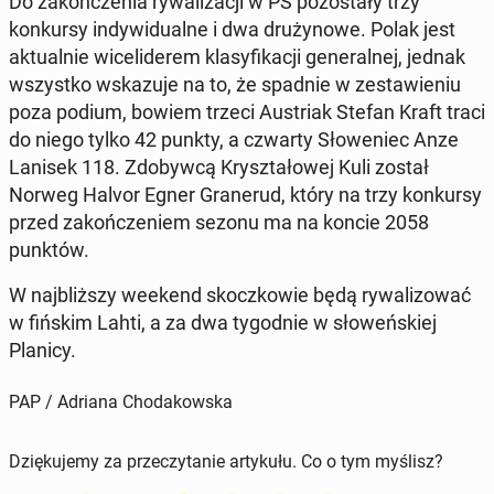
Do za­kończenia ry­wal­iza­cji w PŚ po­zostały trzy
konkursy in­dy­wid­u­alne i dwa drużynowe. Polak jest
ak­tu­al­nie wicelid­erem klasy­fikacji gen­er­al­nej, jednak
wszys­tko wskazu­je na to, że spadnie w zestaw­ie­niu
poza podium, bowiem trzeci Aus­tri­ak Stefan Kraft traci
do niego tylko 42 punkty, a czwarty Słowe­niec Anze
Lanisek 118. Zdoby­w­cą Krysz­tałowej Kuli został
Norweg Halvor Egner Granerud, który na trzy konkursy
przed za­kończe­niem sezonu ma na koncie 2058
punktów.
W na­jbliższy weekend skoczkowie będą ry­wal­i­zować
w fińskim Lahti, a za dwa ty­god­nie w słoweńskiej
Planicy.
PAP / Adriana Chodakowska
Dziękujemy za przeczytanie artykułu. Co o tym myślisz?