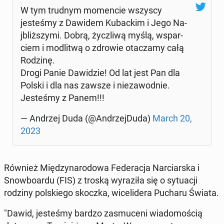
W tym trudnym mo­men­cie wszyscy
jesteśmy z Dawidem Kubackim i Jego Na­
jbliższy­mi. Dobrą, ży­c­zli­wą myślą, ws­par­
ciem i mod­l­itwą o zdrowie otacza­my całą
Rodzinę.
Drogi Panie Daw­idzie! Od lat jest Pan dla
Polski i dla nas zawsze i nieza­wod­nie.
Jesteśmy z Panem!!!
— Andrzej Duda (@An­drze­j­Du­da)
March 20,
2023
Również Między­nar­o­dowa Fed­er­ac­ja Nar­cia­rs­ka i
Snow­boar­du (FIS) z troską wyraz­iła się o sytu­acji
rodziny pol­skiego skoczka, wicelid­era Pucharu Świata.
"Dawid, jesteśmy bardzo zas­muceni wiado­moś­cią