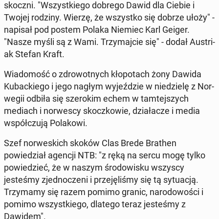
skoczni. "Wszys­tkiego dobrego Dawid dla Ciebie i
Twojej rodziny. Wierzę, że wszys­tko się dobrze ułoży" -
napisał pod postem Polaka Niemiec Karl Geiger.
"Nasze myśli są z Wami. Trzy­ma­j­cie się" - dodał Aus­tri­
ak Stefan Kraft.
Wiado­mość o zdrowot­nych kłopotach żony Dawida
Kuback­iego i jego nagłym wyjeździe w niedzielę z Nor­
wegii odbiła się sze­rokim echem w tamte­jszych
mediach i nor­wescy skoczkowie, dzi­ałacze i media
współczu­ją Po­lakowi.
Szef nor­wes­kich skoków Clas Brede Brathen
powiedzi­ał agencji NTB: "z ręką na sercu mogę tylko
powiedzieć, że w naszym środowisku wszyscy
jesteśmy zjed­noczeni i prze­jęliśmy się tą sytu­acją.
Trzy­mamy się razem pomimo granic, nar­o­dowoś­ci i
pomimo wszys­tkiego, dlatego teraz jesteśmy z
Dawidem".