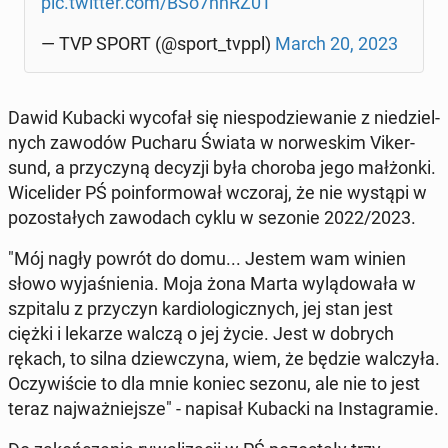
pic.twitter.com/BSo7nnRZ0T
— TVP SPORT (@sport_tvppl)
March 20, 2023
Dawid Kubacki wycofał się niespodziewanie z niedziel­
nych zawodów Pucharu Świata w nor­weskim Viker­
sund, a przy­czyną decyzji była choroba jego małżon­ki.
Wicelid­er PŚ poin­for­mował wczoraj, że nie wystąpi w
po­zostałych za­wodach cyklu w sezonie 2022/2023.
"Mój nagły powrót do domu... Jestem wam winien
słowo wy­jaśnienia. Moja żona Marta wylą­dowała w
szpi­talu z przy­czyn kar­di­o­log­icznych, jej stan jest
ciężki i lekarze walczą o jej życie. Jest w dobrych
rękach, to silna dziew­czy­na, wiem, że będzie wal­czyła.
Oczy­wiś­cie to dla mnie koniec sezonu, ale nie to jest
teraz na­jważniejsze" - napisał Kubacki na In­sta­gramie.