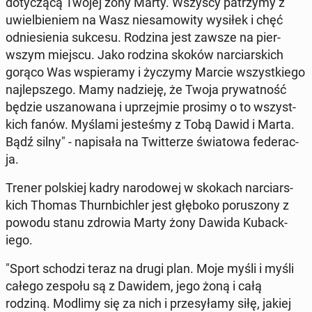
doty­czącą Twojej żony Marty. Wszyscy pa­trzymy z
uwiel­bi­e­niem na Wasz niesamow­ity wysiłek i chęć
odniesienia sukcesu. Rodzina jest zawsze na pier­
wszym miejscu. Jako rodzina skoków nar­cia­rs­kich
gorąco Was wspier­amy i życzymy Marcie wszys­tkiego
na­jlep­szego. Mamy nadzieję, że Twoja pry­wat­ność
będzie uszanowana i up­rze­jmie prosimy o to wszys­t­
kich fanów. Myślami jesteśmy z Tobą Dawid i Marta.
Bądź silny" - napisała na Twit­terze świa­towa fed­er­ac­
ja.
Trener pol­skiej kadry nar­o­dowej w skokach nar­cia­rs­
kich Thomas Thurn­bich­ler jest głęboko porus­zony z
powodu stanu zdrowia Marty żony Dawida Kuback­
iego.
"Sport schodzi teraz na drugi plan. Moje myśli i myśli
całego zespołu są z Dawidem, jego żoną i całą
rodziną. Modlimy się za nich i przesyłamy siłę, jakiej