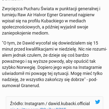
Zwycięz­ca Pucharu Świata w punk­tacji gen­er­al­nej i
turnieju Raw Air Halvor Egner Granerud na­jpierw
wpisał się na profilu Kuback­iego w mediach
społecznoś­ciowych, a później wy­jaśnił swoje
zaniepoko­je­nie mediom.
"O tym, że Dawid wycofał się dowiedzi­ałem się 15
minut przed kwal­i­fikac­ja­mi w niedzielę. Nic nie rozu­mi­
ałem jednak czułem, że dzieje się coś bardzo
poważnego i są wyższe powody, aby opuścić tak
szybko Nor­wegię. Dopiero jego wpis na In­sta­gramie
uświadomił mi powagę tej sytu­acji. Mogę mieć tylko
nadzieję, że wszys­tko za­kończy się dobrze" - pod­
sumował Granerud.
Źródło: In­sta­gram / dawid.kubacki.of­fi­cial