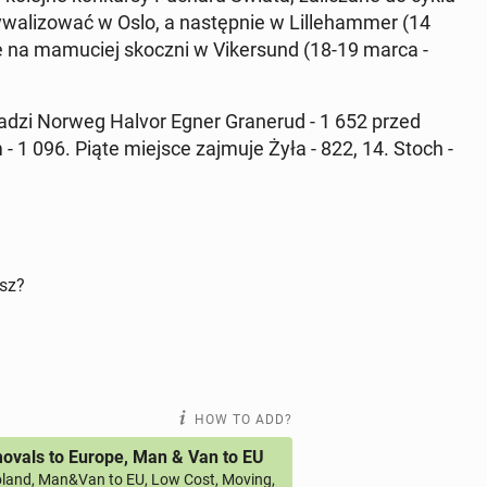
­wal­i­zować w Oslo, a następ­nie w Lille­ham­mer (14
 na ma­mu­ciej skoczni w Viker­sund (18-19 marca -
owadzi Norweg Halvor Egner Granerud - 1 652 przed
1 096. Piąte miejsce zajmuje Żyła - 822, 14. Stoch -
isz?
HOW TO ADD?
vals to Europe, Man & Van to EU
land, Man&Van to EU, Low Cost, Moving,