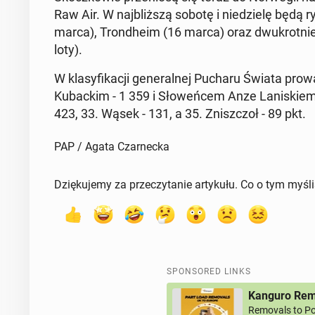
Raw Air. W na­jbliższą sobotę i niedzielę będą ry
marca), Trond­heim (16 marca) oraz dwukrot­nie
loty).
W klasy­fikacji gen­er­al­nej Pucharu Świata pr
Kubackim - 1 359 i Słoweńcem Anze Laniskiem - 
423, 33. Wąsek - 131, a 35. Zniszc­zoł - 89 pkt.
PAP / Agata Czarnecka
Dziękujemy za przeczytanie artykułu. Co o tym myśl
SPONSORED LINKS
Kanguro Remo
Removals to Po