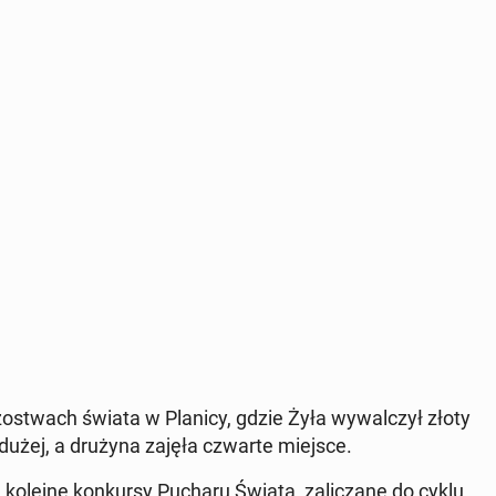
r­zost­wach świata w Planicy, gdzie Żyła wywal­czył złoty
 dużej, a drużyna zajęła czwarte miejsce.
kolejne konkursy Pucharu Świata, za­l­iczane do cyklu