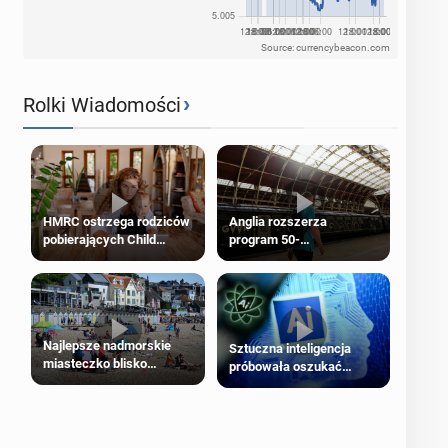
Source: currencybeacon.com
›
Rolki Wiadomości
HMRC ostrzega rodziców
Anglia rozszerza
pobierających Child
program 50-
Benefit. Mogą być
procentowych zniżek
zobowiązani do zwrotu
kolejowych na 18-latków
zasiłku
Najlepsze nadmorskie
Sztuczna inteligencja
miasteczko blisko
próbowała oszukać
Londynu
człowieka