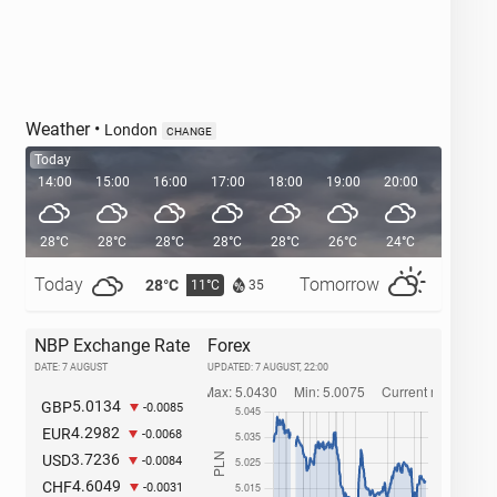
Weather
•
London
CHANGE
Today
14:00
15:00
16:00
17:00
18:00
19:00
20:00
20:38
28°C
28°C
28°C
28°C
28°C
26°C
24°C
Today
Tomorrow
28°C
32°C
11°C
1
35
NBP Exchange Rate
Forex
DATE: 7 AUGUST
UPDATED:
7 AUGUST, 22:00
5.0134
GBP
-0.0085
4.2982
EUR
-0.0068
3.7236
USD
-0.0084
4.6049
CHF
-0.0031