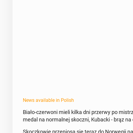
News available in Polish
Biało-cz­er­woni mieli kilka dni przerwy po mis­t
medal na nor­mal­nej skoczni, Kubacki - brąz na
Skoczkowie przeniosą się teraz do Nor­wegii na 