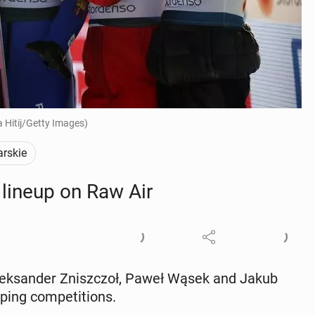
a Hitij/Getty Images)
arskie
 lineup on Raw Air
lek­sander Zniszc­zoł, Paweł Wąsek and Jakub
ing com­pe­ti­tions.