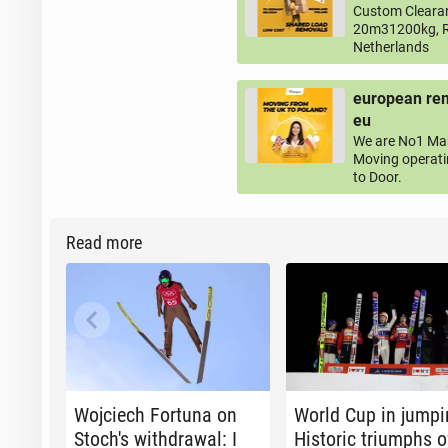
Custom Clearan
20m31200kg, R
Netherlands
european rem
eu
We are No1 Man
Moving operati
to Door.
Read more
Wo­j­ciech Fortuna on
World Cup in jumpi
Stoch's with­draw­al: I
His­toric tri­umphs o