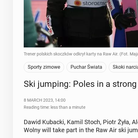
Trener polskich skoczków odkrył karty na Raw Air. (Fot. Maj
Sporty zimowe
Puchar Świata
Skoki narci
Ski jumping: Poles in a strong
8 MARCH 2023, 14:00
Reading time: less than a minute
Dawid Kubacki, Kamil Stoch, Piotr Żyła, A
Wolny will take part in the Raw Air ski jump