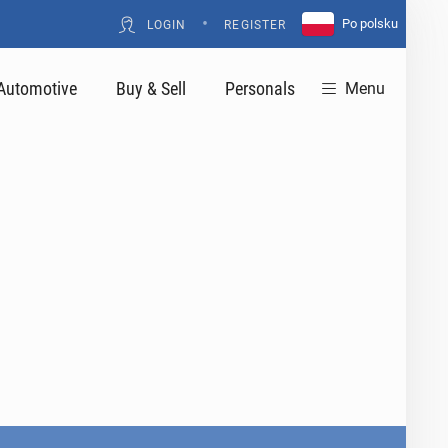
•
Po polsku
LOGIN
REGISTER
Automotive
Buy & Sell
Personals
Menu