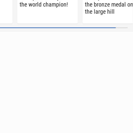
the world cham­pi­on!
the bronze medal o
the large hill