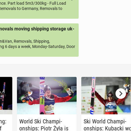
ce. Part load 5m3/300kg - Full Load
emovals to Germany, Removals to
ovals moving shipping storage uk-
&Van, Removals, Shipping,
ng 6 days a week, Monday-Saturday, Door
ng:
World Ski Cham­pi­
Ski World Cham­pi­
f
onships: Piotr Żyła is
onships: Kubacki w