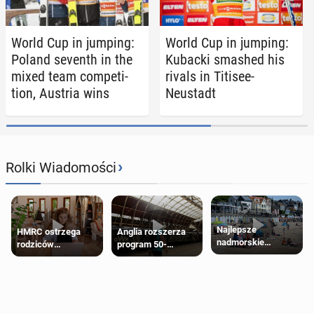
World Cup in jumping:
World Cup in jumping:
Poland seventh in the
Kubacki smashed his
mixed team com­pe­ti­
rivals in Titisee-
tion, Austria wins
Neustadt
›
Rolki Wiadomości
Najlepsze
HMRC ostrzega
Anglia rozszerza
nadmorskie
rodziców
program 50-
miasteczko blisko
pobierających Child
procentowych
Londynu
Benefit. Mogą być
zniżek kolejowych
zobowiązani do
na 18-latków
zwrotu zasiłku