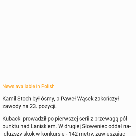
News available in Polish
Kamil Stoch był ósmy, a Paweł Wąsek za­kończył
zawody na 23. pozycji.
Kubacki prowadz­ił po pier­wszej serii z przewagą pół
punktu nad Laniskiem. W drugiej Słowe­niec oddał na­
jdłuższy skok w konkur­sie - 142 metry, za­w­iesza­jąc