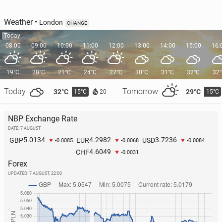
Weather
•
London
CHANGE
Today
08:00
09:00
10:00
11:00
12:00
13:00
14:00
15:00
16:
19°C
20°C
21°C
24°C
27°C
30°C
31°C
32°C
32
Today
Tomorrow
32°C
29°C
15°C
15°C
20
NBP Exchange Rate
DATE: 7 AUGUST
5.0134
4.2982
3.7236
GBP
EUR
USD
-0.0085
-0.0068
-0.0084
4.6049
CHF
-0.0031
Forex
UPDATED:
7 AUGUST, 22:00