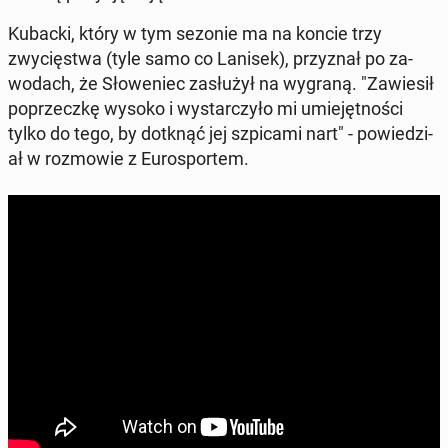
Kubacki, który w tym sezonie ma na koncie trzy
zwycięst­wa (tyle samo co Lanisek), przyz­nał po za­
wodach, że Słowe­niec za­służył na wygraną. "Za­w­iesił
poprzeczkę wysoko i wystar­czyło mi umiejęt­noś­ci
tylko do tego, by dotknąć jej szpi­ca­mi nart" - powiedzi­
ał w roz­mowie z Eu­rosportem.