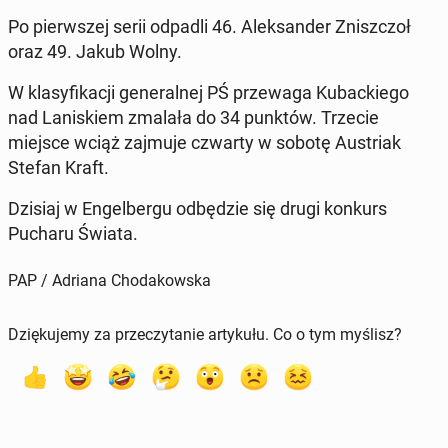
Po pier­wszej serii odpadli 46. Alek­sander Zniszc­zoł
oraz 49. Jakub Wolny.
W klasy­fikacji gen­er­al­nej PŚ przewa­ga Kuback­iego
nad Laniskiem zmalała do 34 punktów. Trzecie
miejsce wciąż zajmuje czwarty w sobotę Aus­tri­ak
Stefan Kraft.
Dzisiaj w En­gel­ber­gu odbędzie się drugi konkurs
Pucharu Świata.
PAP / Adriana Chodakowska
Dziękujemy za przeczytanie artykułu. Co o tym myślisz?