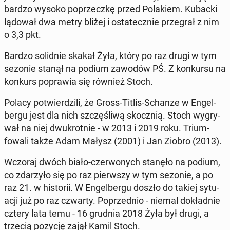
bardzo wysoko poprzeczkę przed Po­lakiem. Kubacki
lądował dwa metry bliżej i os­tate­cznie prze­grał z nim
o 3,3 pkt.
Bardzo solid­nie skakał Żyła, który po raz drugi w tym
sezonie stanął na podium zawodów PŚ. Z konkur­su na
konkurs popraw­ia się również Stoch.
Polacy potwierdzili, że Gross-Titlis-Schanze w En­gel­
ber­gu jest dla nich szczęśli­wą skocznią. Stoch wygry­
wał na niej dwukrot­nie - w 2013 i 2019 roku. Tri­um­
fowali także Adam Małysz (2001) i Jan Ziobro (2013).
Wczoraj dwóch biało-cz­er­wonych stanęło na podium,
co zdarzyło się po raz pier­wszy w tym sezonie, a po
raz 21. w his­torii. W En­gel­ber­gu doszło do takiej sytu­
acji już po raz czwarty. Poprzed­nio - niemal dokład­nie
cztery lata temu - 16 grudnia 2018 Żyła był drugi, a
trzecią pozycję zajął Kamil Stoch.