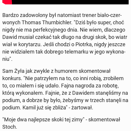
Bardzo zad­owolony był nato­mi­ast trener biało-cz­er­
wonych Thomas Thurn­bich­ler. "Dziś było super, choć
nigdy nie ma per­fek­cyjnego dnia. Nie wiem, dlaczego
Dawid musiał czekać tak długo na drugi skok, bo wiatr
wiał w ko­ry­tarzu. Jeśli chodzi o Piotrka, nigdy jeszcze
nie widzi­ałem tak dobrego tele­marku w jego wyko­na­
niu".
Sam Żyła jak zwykle z humorem sko­men­tował
konkurs. "Nie pa­trzyłem na to, co inni robią, zro­biłem
to, co miałem i się udało. Fajna nagroda za robotę,
którą wykon­ałem. Fajnie, że z Dawidem stanęliśmy na
podium, a dobrze by było, żebyśmy w trzech stanęli na
podium. Kamil już się zbliża" - żar­tował.
"Moje dwa na­jlep­sze skoki tej zimy" - sko­men­tował
Stoch.