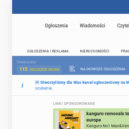
Ogłoszenia
Wiadomości
Czyte
OGŁOSZENIA I REKLAMA
NIERUCHOMOŚCI
PRA
Towarzyskie
115
NAJNOWSZE OGŁOSZENIA
OGŁOSZEŃ ONLINE
🆕
Stworzyliśmy dla Was kanał ogłoszeniowy na
szukania.
LINKI SPONSOROWANE
kanguro removals to
europe
Kanguro No1 Man&Van 