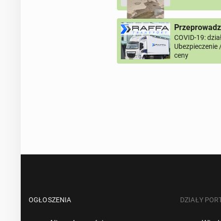
Przeprowadzk
COVID-19: dział
Ubezpieczenie 
ceny
OGŁOSZENIA
DZIAŁY POR