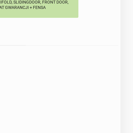
BIFOLD, SLIDINGDOOR, FRONT DOOR,
LAT GWARANCJI + FENSA