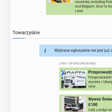
countries, including Po
and Belgium. Door to Do
Load
Towarzyskie
Wybrane ogłoszenie nie jest już
LINKI SPONSOROWANE
Przeprowadz
Przeprowadzki
wycena / Ubezp
ceny
Wywóz Śmieci
£100
Cały Londyn w