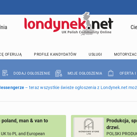
lnia
Ci
CĘ OFERUJĄ
PROFILE KANDYDATÓW
USŁUGI
MOTORYZAC
DODAJ OGŁOSZENIE
MOJE OGŁOSZENIA
OFERTA I
 Messengerze
– teraz wszystkie świeże ogłoszenia z Londynek.net może
 poland, man & van to
Produkcja, sp
drzwi.
UK to PL and European
POLSKI PRODUC