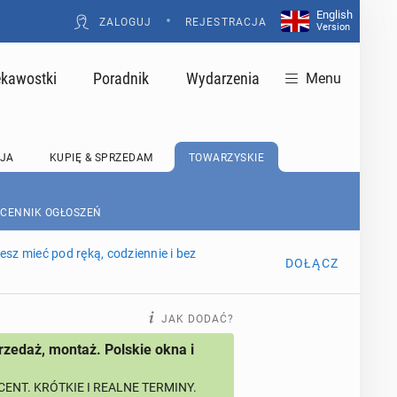
English
•
ZALOGUJ
REJESTRACJA
Version
ekawostki
Poradnik
Wydarzenia
Menu
JA
KUPIĘ & SPRZEDAM
TOWARZYSKIE
 CENNIK OGŁOSZEŃ
sz mieć pod ręką, codziennie i bez
DOŁĄCZ
JAK DODAĆ?
rzedaż, montaż. Polskie okna i
ENT. KRÓTKIE I REALNE TERMINY.