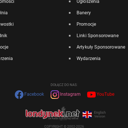
omości
Ogłoszenia
lnia
Banery
awostki
Promocje
dnik
Linki Sponsorowane
ocje
Artykuły Sponsorowane
rzenia
Wydarzenia
DOŁĄCZ DO NAS:
Facebook
Instagram
YouTube
English
Version
COPYRIGHT © 2002-2026