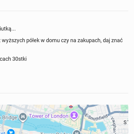
iutką...
 z wyższych półek w domu czy na zakupach, daj znać
licach 30stki