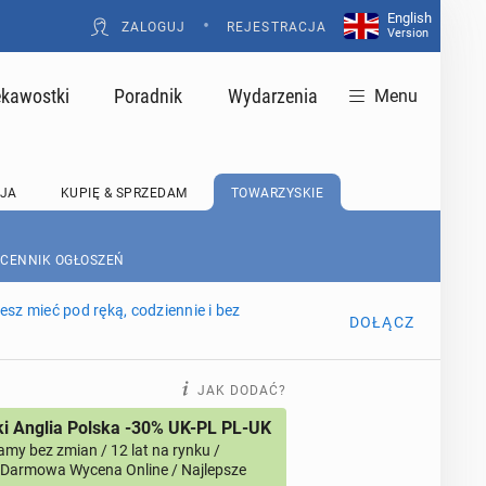
English
•
ZALOGUJ
REJESTRACJA
Version
ekawostki
Poradnik
Wydarzenia
Menu
JA
KUPIĘ & SPRZEDAM
TOWARZYSKIE
 CENNIK OGŁOSZEŃ
sz mieć pod ręką, codziennie i bez
DOŁĄCZ
JAK DODAĆ?
i Anglia Polska -30% UK-PL PL-UK
amy bez zmian / 12 lat na rynku /
/ Darmowa Wycena Online / Najlepsze