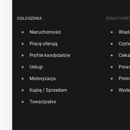
OGŁOSZENIA
DZIAŁY POR
Nieruchomości
Wiad
Pracę oferują
Czyte
Profile kandydatów
Ciek
Usługi
Pora
Motoryzacja
Prom
Kupię / Sprzedam
Wyda
Towarzyskie