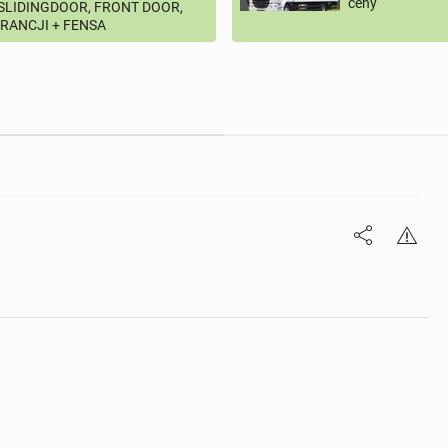
ceny
 SLIDINGDOOR, FRONT DOOR,
ARANCJI + FENSA