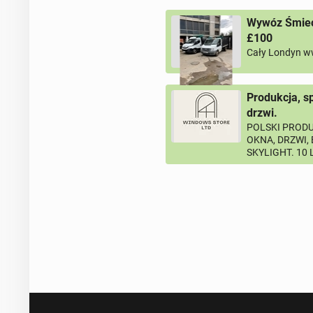
Wywóz Śmieci
£100
Cały Londyn w
Produkcja, s
drzwi.
POLSKI PRODU
OKNA, DRZWI,
SKYLIGHT. 10