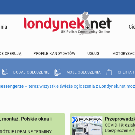
lnia
Ci
CĘ OFERUJĄ
PROFILE KANDYDATÓW
USŁUGI
MOTORYZAC
DODAJ OGŁOSZENIE
MOJE OGŁOSZENIA
OFERTA I
 Messengerze
– teraz wszystkie świeże ogłoszenia z Londynek.net może
, montaż. Polskie okna i
Przeprowadzk
COVID-19: dział
Ubezpieczenie 
RÓTKIE I REALNE TERMINY.