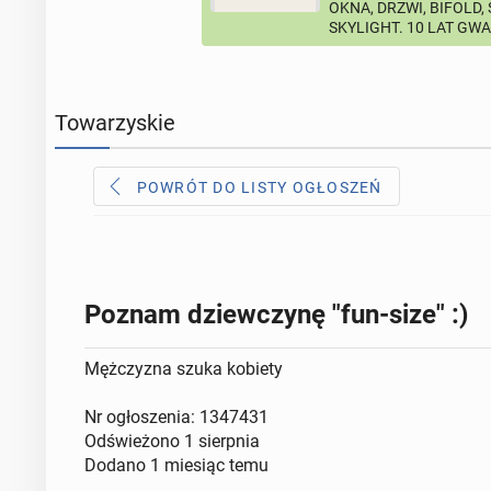
OKNA, DRZWI, BIFOLD,
SKYLIGHT. 10 LAT GW
Towarzyskie
POWRÓT DO LISTY OGŁOSZEŃ
Poznam dziewczynę "fun-size" :)
Mężczyzna szuka kobiety
Nr ogłoszenia: 1347431
Odświeżono
1 sierpnia
Dodano
1 miesiąc temu