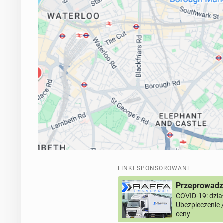
LINKI SPONSOROWANE
Przeprowadzk
COVID-19: dział
Ubezpieczenie 
ceny