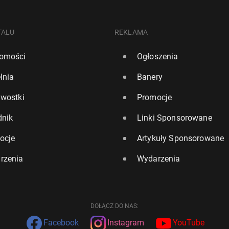
TALU
REKLAMA
omości
Ogłoszenia
lnia
Banery
awostki
Promocje
dnik
Linki Sponsorowane
ocje
Artykuły Sponsorowane
rzenia
Wydarzenia
DOŁĄCZ DO NAS:
Facebook
Instagram
YouTube