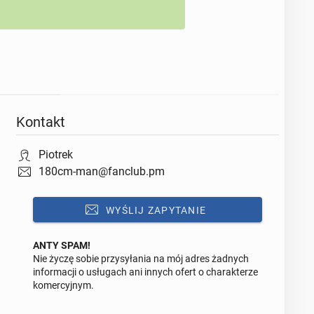
Kontakt
Piotrek
180cm-man@fanclub.pm
WYŚLIJ ZAPYTANIE
ANTY SPAM!
Nie życzę sobie przysyłania na mój adres żadnych
Odpowiedz na ofertę tego ogłoszenia
informacji o usługach ani innych ofert o charakterze
komercyjnym.
Wiadomość