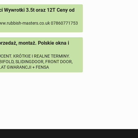
 Wywrotki 3.5t oraz 12T Ceny od
ww.rubbish-masters.co.uk 07860771753
przedaż, montaż. Polskie okna i
CENT. KRÓTKIE I REALNE TERMINY.
 BIFOLD, SLIDINGDOOR, FRONT DOOR,
 LAT GWARANCJI + FENSA