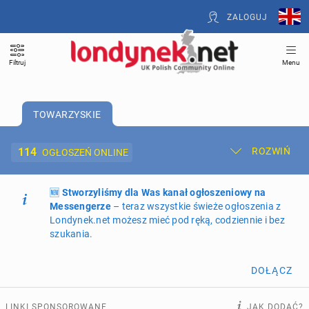
ZALOGUJ
Filtruj
Menu
TOWARZYSKIE
114
ROZWIŃ
OGŁOSZEŃ ONLINE
🆕
Dodaj ogłoszenie
Stworzyliśmy dla Was kanał ogłoszeniowy na
Moje ogłoszenia
Messengerze
– teraz wszystkie świeże ogłoszenia z
Londynek.net możesz mieć pod ręką, codziennie i bez
Oferta i cennik ogłoszeń
szukania.
NIERUCHOMOŚCI
266
ogłoszeń online
DOŁĄCZ
PRACĘ OFERUJĄ
197
ogłoszeń online
LINKI SPONSOROWANE
JAK DODAĆ?