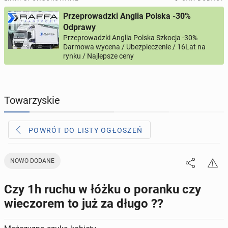
Przeprowadzki Anglia Polska -30%
PROFILE KANDYDATÓW
286
profili online
Odprawy
Przeprowadzki Anglia Polska Szkocja -30%
Darmowa wycena / Ubezpieczenie / 16Lat na
USŁUGI
164
ogłoszenia online
rynku / Najlepsze ceny
MOTORYZACJA
10
ogłoszeń online
Towarzyskie
KUPIĘ & SPRZEDAM
44
ogłoszenia online
POWRÓT DO LISTY OGŁOSZEŃ
TOWARZYSKIE
115
ogłoszeń online
NOWO DODANE
Czy 1h ruchu w łóżku o poranku czy
wieczorem to już za długo ??