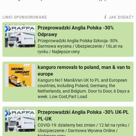
Wiadomość
LINKI SPONSOROWANE
JAK DODAĆ?
Przeprowadzki Anglia Polska -30%
Odprawy
Przeprowadzki Anglia Polska Szkocja -30%
0 / 1000
Darmowa wycena / Ubezpieczenie / 16Lat na
rynku / Najlepsze ceny
Imię i nazwisko
kanguro removals to poland, man & van to
europe
Twój email
Kanguro No1 Man&Van UK to PL and European
countries, including Poland, Germany, the
Netherlands, and Belgium. Door to Door, 6 Days a
week. Low Cost,Part Load
Twój telefon
Przeprowadzki Anglia Polska -30% UK-PL
Numer telefon wg wzoru
, np.:
NR KIERUNKOWY KRAJU
NR TELEFONU
lub
+44
7123456789
+48
221234567
PL-UK
COVID-19: działamy bez zmian / 12 lat na rynku /
Ubezpieczenie / Darmowa Wycena Online /
Pytanie aktywujące