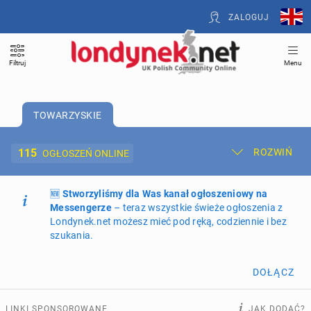
ZALOGUJ
Filtruj
Menu
TOWARZYSKIE
115
ROZWIŃ
OGŁOSZEŃ ONLINE
🆕
Dodaj ogłoszenie
Stworzyliśmy dla Was kanał ogłoszeniowy na
Moje ogłoszenia
Messengerze
– teraz wszystkie świeże ogłoszenia z
Londynek.net możesz mieć pod ręką, codziennie i bez
Oferta i cennik ogłoszeń
szukania.
NIERUCHOMOŚCI
265
ogłoszeń online
DOŁĄCZ
PRACĘ OFERUJĄ
197
ogłoszeń online
LINKI SPONSOROWANE
JAK DODAĆ?