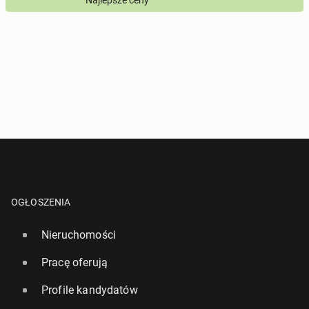
Najlepsze ceny
*
- Pola oznaczone gwiazdką są wymagane!
^
- Przynajmniej jedna forma kontaktu jest wymagana!
WYŚLIJ ZAPYTANIE
OGŁOSZENIA
Nieruchomości
Pracę oferują
Profile kandydatów