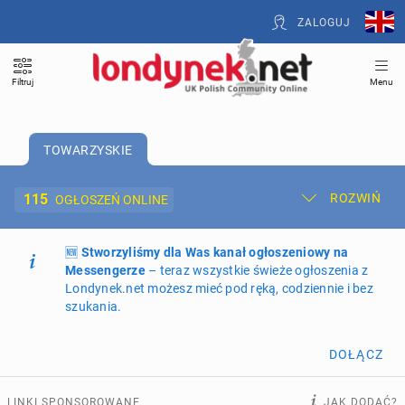
ZALOGUJ
Filtruj
Menu
TOWARZYSKIE
115
ROZWIŃ
OGŁOSZEŃ ONLINE
🆕
Dodaj ogłoszenie
Stworzyliśmy dla Was kanał ogłoszeniowy na
Moje ogłoszenia
Messengerze
– teraz wszystkie świeże ogłoszenia z
Londynek.net możesz mieć pod ręką, codziennie i bez
Oferta i cennik ogłoszeń
szukania.
NIERUCHOMOŚCI
264
ogłoszenia online
DOŁĄCZ
PRACĘ OFERUJĄ
194
ogłoszenia online
LINKI SPONSOROWANE
JAK DODAĆ?