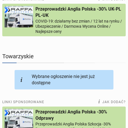
Przeprowadzki Anglia Polska -30% UK-PL
PROFILE KANDYDATÓW
288
profili online
PL-UK
COVID-19: działamy bez zmian / 12 lat na rynku /
Ubezpieczenie / Darmowa Wycena Online /
USŁUGI
164
ogłoszenia online
Najlepsze ceny
MOTORYZACJA
10
ogłoszeń online
Towarzyskie
KUPIĘ & SPRZEDAM
43
ogłoszenia online
TOWARZYSKIE
115
ogłoszeń online
Wybrane ogłoszenie nie jest już
dostępne
LINKI SPONSOROWANE
JAK DODAĆ?
Przeprowadzki Anglia Polska -30%
Odprawy
Przeprowadzki Anglia Polska Szkocja -30%