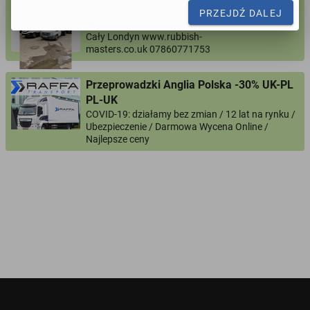
Wywóz Śmieci Wywrotki 3.5t oraz 12T
PRZEJDŹ DALEJ
Ceny od £100
Imię i nazwisko
Cały Londyn www.rubbish-
masters.co.uk 07860771753
Twój email
Przeprowadzki Anglia Polska -30% UK-PL
PL-UK
COVID-19: działamy bez zmian / 12 lat na rynku /
Ubezpieczenie / Darmowa Wycena Online /
Twój telefon
Najlepsze ceny
Numer telefon wg wzoru
, np.:
NR KIERUNKOWY KRAJU
NR TELEFONU
lub
+44
7123456789
+48
221234567
Pytanie aktywujące
*
- Pola oznaczone gwiazdką są wymagane!
^
- Przynajmniej jedna forma kontaktu jest wymagana!
WYŚLIJ ZAPYTANIE