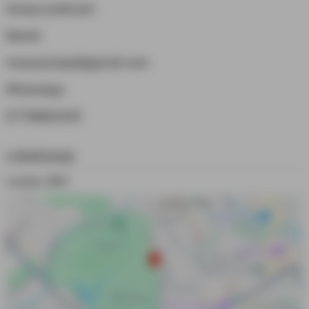
Gorąco polecam
Marek
masazystapd@gmail.com
WhatsApp:
07798802535
Lokalizacja
Londyn, NW1