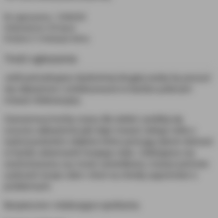
Nr ogłoszenia: 1346630
Odświeżono
30 lipca
Dodano
2 miesiące temu
Treść ogłoszenia
Jeśli potrzebujesz dyskretnej drugiej osoby by poczuć
się odprężona i zrelaksowana to bardzo polecam
masaż relaksacyjny.
Zarezerwuj trochę czasu dla siebie i poddaj się
uczuciu odprężenia jaki daje masaż całego ciała z
wykorzystaniem olejków które pomogą rękom dotrzeć
w każdy zakamarek twojego ciała. Zabiegana czy
zestresowana czy może zaniedbana, masaż pomoże
uzdrowić twoje ciało i choć na chwilę zapomnieć o
problemach.
Bezpieczne i relaksujące spotkania.