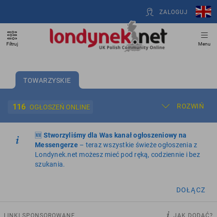
ZALOGUJ
Filtruj
Menu
TOWARZYSKIE
116
ROZWIŃ
OGŁOSZEŃ ONLINE
🆕
Dodaj ogłoszenie
Stworzyliśmy dla Was kanał ogłoszeniowy na
Moje ogłoszenia
Messengerze
– teraz wszystkie świeże ogłoszenia z
Londynek.net możesz mieć pod ręką, codziennie i bez
Oferta i cennik ogłoszeń
szukania.
NIERUCHOMOŚCI
265
ogłoszeń online
DOŁĄCZ
PRACĘ OFERUJĄ
199
ogłoszeń online
LINKI SPONSOROWANE
JAK DODAĆ?