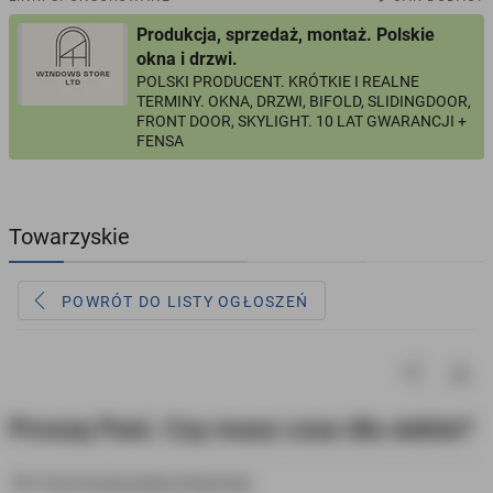
Produkcja, sprzedaż, montaż. Polskie
PROFILE KANDYDATÓW
286
profili online
okna i drzwi.
POLSKI PRODUCENT. KRÓTKIE I REALNE
TERMINY. OKNA, DRZWI, BIFOLD, SLIDINGDOOR,
USŁUGI
164
ogłoszenia online
FRONT DOOR, SKYLIGHT. 10 LAT GWARANCJI +
FENSA
MOTORYZACJA
10
ogłoszeń online
KUPIĘ & SPRZEDAM
44
ogłoszenia online
Towarzyskie
TOWARZYSKIE
116
ogłoszeń online
POWRÓT DO LISTY OGŁOSZEŃ
Proszę Pani. Czy masz czas dla siebie?
18+ Inne towarzyskie (intymne)