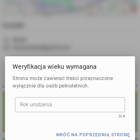
Kontakt
Marek
masazystapd@gmail.com
WYŚLIJ ZAPYTANIE
Weryfikacja wieku wymagana
Strona może zawierać treści przeznaczone
wyłącznie dla osób pełnoletnich.
LINKI SPONSOROWANE
JAK DODAĆ?
Odpowiedz na ofertę tego ogłoszenia
Produkcja, sprzedaż, montaż. Polskie
okna i drzwi.
Rok urodzenia
Wiadomość
POLSKI PRODUCENT. KRÓTKIE I REALNE
TERMINY. OKNA, DRZWI, BIFOLD, SLIDINGDOOR,
0/
4
FRONT DOOR, SKYLIGHT. 10 LAT GWARANCJI +
FENSA
WRÓĆ NA POPRZEDNIĄ STRONĘ
0 / 1000