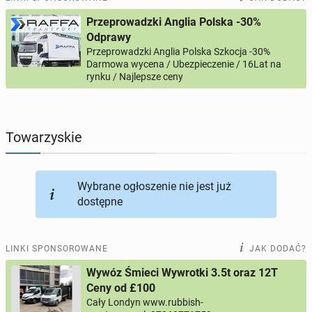
Przeprowadzki Anglia Polska -30%
PROFILE KANDYDATÓW
290
profili online
Odprawy
Przeprowadzki Anglia Polska Szkocja -30%
Darmowa wycena / Ubezpieczenie / 16Lat na
USŁUGI
165
ogłoszeń online
rynku / Najlepsze ceny
MOTORYZACJA
12
ogłoszeń online
Towarzyskie
KUPIĘ & SPRZEDAM
43
ogłoszenia online
TOWARZYSKIE
114
ogłoszeń online
Wybrane ogłoszenie nie jest już
dostępne
LINKI SPONSOROWANE
JAK DODAĆ?
Wywóz Śmieci Wywrotki 3.5t oraz 12T
Ceny od £100
Cały Londyn www.rubbish-