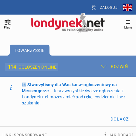
ZALOGUJ
Filtruj
Menu
TOWARZYSKIE
114
ROZWIŃ
OGŁOSZEŃ ONLINE
🆕
Dodaj ogłoszenie
Stworzyliśmy dla Was kanał ogłoszeniowy na
Moje ogłoszenia
Messengerze
– teraz wszystkie świeże ogłoszenia z
Londynek.net możesz mieć pod ręką, codziennie i bez
Oferta i cennik ogłoszeń
szukania.
NIERUCHOMOŚCI
261
ogłoszeń online
DOŁĄCZ
PRACĘ OFERUJĄ
193
ogłoszenia online
LINKI SPONSOROWANE
JAK DODAĆ?