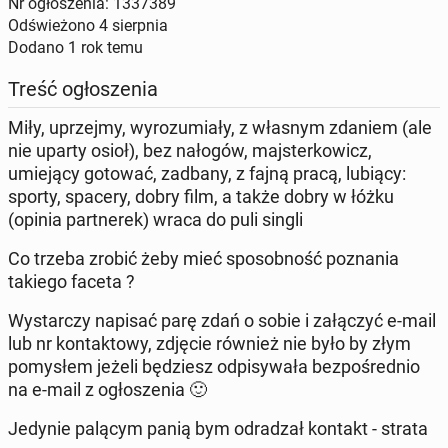
Nr ogłoszenia: 1337389
Odświeżono
4 sierpnia
Dodano
1 rok temu
Treść ogłoszenia
Miły, uprzejmy, wyrozumiały, z własnym zdaniem (ale
nie uparty osioł), bez nałogów, majsterkowicz,
umiejący gotować, zadbany, z fajną pracą, lubiący:
sporty, spacery, dobry film, a także dobry w łóżku
(opinia partnerek) wraca do puli singli
Co trzeba zrobić żeby mieć sposobność poznania
takiego faceta ?
Wystarczy napisać parę zdań o sobie i załączyć e-mail
lub nr kontaktowy, zdjęcie również nie było by złym
pomysłem jeżeli będziesz odpisywała bezpośrednio
na e-mail z ogłoszenia 🙂
Jedynie palącym panią bym odradzał kontakt - strata