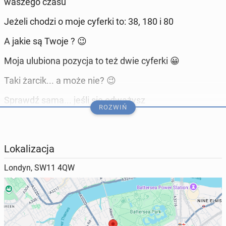
waszego czasu
Jeżeli chodzi o moje cyferki to: 38, 180 i 80
A jakie są Twoje ? 😉
Moja ulubiona pozycja to też dwie cyferki 😀
Taki żarcik... a może nie? 😉
Sprawdź sama... jeśli się odważysz
ROZWIŃ
Pozdrawiam cieplutko, dziękuję za zainteresowanie i
za milutkie odpowiedzi
Lokalizacja
P.S.
Londyn, SW11 4QW
Szukam stałej partnerki, ogłoszenie zniknie gdy
będzie nieaktualne
Więc śmiało pisz jeśli udało Ci się je znaleźć 😉
7513439912