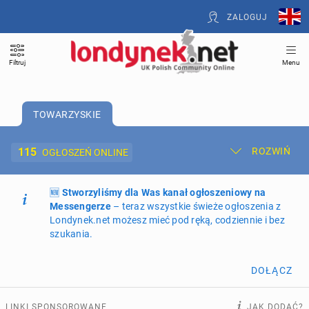
ZALOGUJ
Filtruj
Menu
TOWARZYSKIE
115
ROZWIŃ
OGŁOSZEŃ ONLINE
🆕
Dodaj ogłoszenie
Stworzyliśmy dla Was kanał ogłoszeniowy na
Moje ogłoszenia
Messengerze
– teraz wszystkie świeże ogłoszenia z
Londynek.net możesz mieć pod ręką, codziennie i bez
Oferta i cennik ogłoszeń
szukania.
NIERUCHOMOŚCI
275
ogłoszeń online
DOŁĄCZ
PRACĘ OFERUJĄ
200
ogłoszeń online
LINKI SPONSOROWANE
JAK DODAĆ?