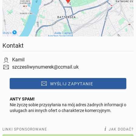
Kamil
Kontakt
Kamil
szczesliwynumerek@ccmail.uk
WYŚLIJ ZAPYTANIE
ANTY SPAM!
Nie życzę sobie przysyłania na mój adres żadnych informacji o
Odpowiedz na ofertę tego ogłoszenia
usługach ani innych ofert o charakterze komercyjnym.
Wiadomość
LINKI SPONSOROWANE
JAK DODAĆ?