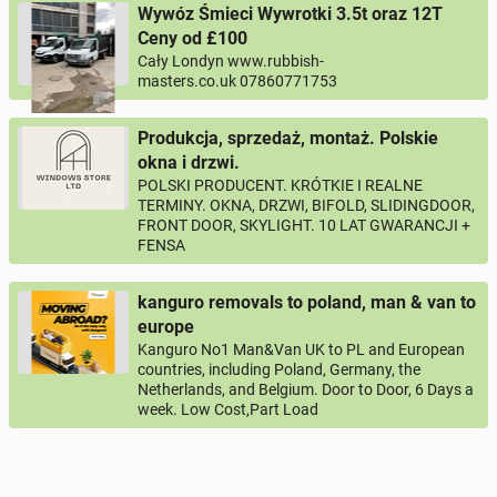
Wywóz Śmieci Wywrotki 3.5t oraz 12T
Ceny od £100
Cały Londyn www.rubbish-
0 / 1000
masters.co.uk 07860771753
Imię i nazwisko
Produkcja, sprzedaż, montaż. Polskie
okna i drzwi.
POLSKI PRODUCENT. KRÓTKIE I REALNE
Twój email
TERMINY. OKNA, DRZWI, BIFOLD, SLIDINGDOOR,
FRONT DOOR, SKYLIGHT. 10 LAT GWARANCJI +
FENSA
Twój telefon
kanguro removals to poland, man & van to
Numer telefon wg wzoru
, np.:
europe
NR KIERUNKOWY KRAJU
NR TELEFONU
lub
+44
7123456789
+48
221234567
Kanguro No1 Man&Van UK to PL and European
countries, including Poland, Germany, the
Netherlands, and Belgium. Door to Door, 6 Days a
Pytanie aktywujące
week. Low Cost,Part Load
*
- Pola oznaczone gwiazdką są wymagane!
^
- Przynajmniej jedna forma kontaktu jest wymagana!