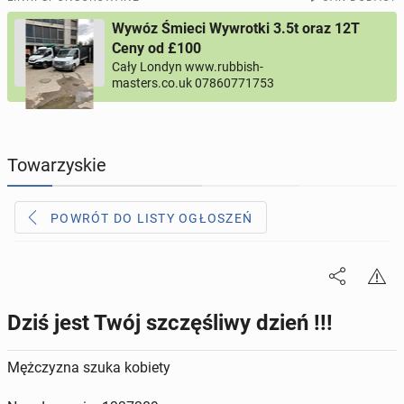
Wywóz Śmieci Wywrotki 3.5t oraz 12T
PROFILE KANDYDATÓW
296
profili online
Ceny od £100
Cały Londyn www.rubbish-
masters.co.uk 07860771753
USŁUGI
167
ogłoszeń online
MOTORYZACJA
12
ogłoszeń online
Towarzyskie
KUPIĘ & SPRZEDAM
43
ogłoszenia online
POWRÓT DO LISTY OGŁOSZEŃ
TOWARZYSKIE
115
ogłoszeń online
Dziś jest Twój szczęśliwy dzień !!!
Mężczyzna szuka kobiety