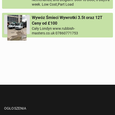
week. Low Cost,Part Load
Twój telefon
Wywóz Śmieci Wywrotki 3.5t oraz 12T
Numer telefon wg wzoru
, np.:
NR KIERUNKOWY KRAJU
NR TELEFONU
lub
+44
7123456789
+48
221234567
Ceny od £100
Cały Londyn www.rubbish-
masters.co.uk 07860771753
Pytanie aktywujące
*
- Pola oznaczone gwiazdką są wymagane!
^
- Przynajmniej jedna forma kontaktu jest wymagana!
WYŚLIJ ZAPYTANIE
OGŁOSZENIA