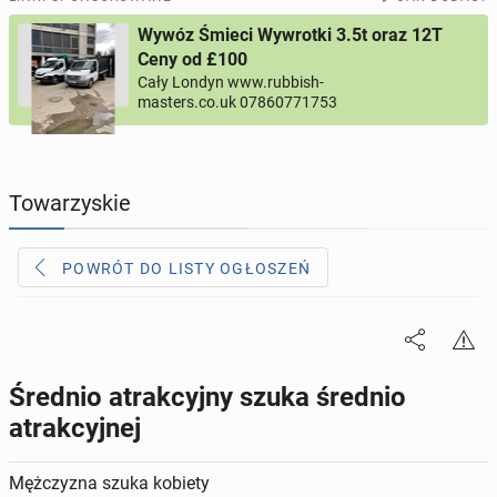
Wywóz Śmieci Wywrotki 3.5t oraz 12T
PROFILE KANDYDATÓW
305
profili online
Ceny od £100
Cały Londyn www.rubbish-
masters.co.uk 07860771753
USŁUGI
166
ogłoszeń online
MOTORYZACJA
12
ogłoszeń online
Towarzyskie
KUPIĘ & SPRZEDAM
44
ogłoszenia online
POWRÓT DO LISTY OGŁOSZEŃ
TOWARZYSKIE
117
ogłoszeń online
Średnio atrakcyjny szuka średnio
atrakcyjnej
Mężczyzna szuka kobiety