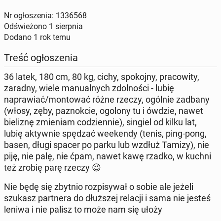
Nr ogłoszenia: 1336568
Odświeżono
1 sierpnia
Dodano
1 rok temu
Treść ogłoszenia
36 latek, 180 cm, 80 kg, cichy, spokojny, pracowity,
zaradny, wiele manualnych zdolności - lubię
naprawiać/montować różne rzeczy, ogólnie zadbany
(włosy, zęby, paznokcie, ogolony tu i ówdzie, nawet
bieliznę zmieniam codziennie), singiel od kilku lat,
lubię aktywnie spędzać weekendy (tenis, ping-pong,
basen, długi spacer po parku lub wzdłuż Tamizy), nie
piję, nie palę, nie ćpam, nawet kawę rzadko, w kuchni
też zrobię parę rzeczy 😉
Nie będę się zbytnio rozpisywał o sobie ale jeżeli
szukasz partnera do dłuższej relacji i sama nie jesteś
leniwa i nie palisz to może nam się ułoży