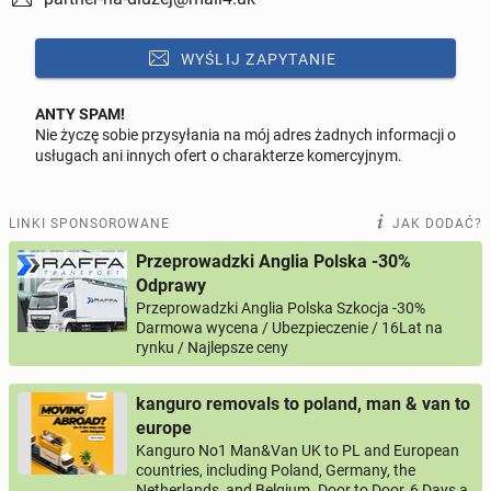
WYŚLIJ ZAPYTANIE
ANTY SPAM!
Nie życzę sobie przysyłania na mój adres żadnych informacji o
Odpowiedz na ofertę tego ogłoszenia
usługach ani innych ofert o charakterze komercyjnym.
Wiadomość
LINKI SPONSOROWANE
JAK DODAĆ?
Przeprowadzki Anglia Polska -30%
Odprawy
Przeprowadzki Anglia Polska Szkocja -30%
0 / 1000
Darmowa wycena / Ubezpieczenie / 16Lat na
rynku / Najlepsze ceny
Imię i nazwisko
kanguro removals to poland, man & van to
europe
Twój email
Kanguro No1 Man&Van UK to PL and European
countries, including Poland, Germany, the
Netherlands, and Belgium. Door to Door, 6 Days a