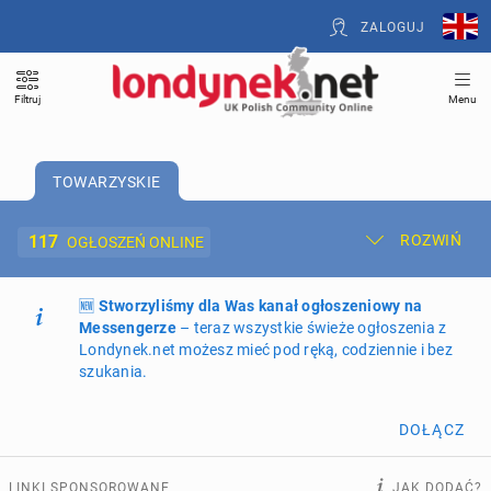
ZALOGUJ
Filtruj
Menu
TOWARZYSKIE
117
ROZWIŃ
OGŁOSZEŃ ONLINE
🆕
Dodaj ogłoszenie
Stworzyliśmy dla Was kanał ogłoszeniowy na
Moje ogłoszenia
Messengerze
– teraz wszystkie świeże ogłoszenia z
Londynek.net możesz mieć pod ręką, codziennie i bez
Oferta i cennik ogłoszeń
szukania.
NIERUCHOMOŚCI
272
ogłoszenia online
DOŁĄCZ
PRACĘ OFERUJĄ
202
ogłoszenia online
LINKI SPONSOROWANE
JAK DODAĆ?