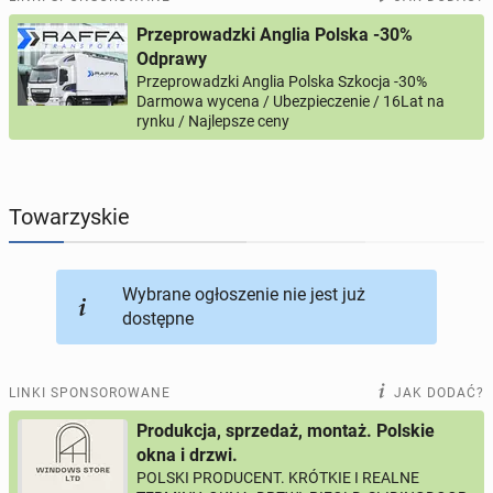
Przeprowadzki Anglia Polska -30%
PROFILE KANDYDATÓW
295
profili online
Odprawy
Przeprowadzki Anglia Polska Szkocja -30%
Darmowa wycena / Ubezpieczenie / 16Lat na
USŁUGI
167
ogłoszeń online
rynku / Najlepsze ceny
MOTORYZACJA
12
ogłoszeń online
Towarzyskie
KUPIĘ & SPRZEDAM
43
ogłoszenia online
TOWARZYSKIE
115
ogłoszeń online
Wybrane ogłoszenie nie jest już
dostępne
LINKI SPONSOROWANE
JAK DODAĆ?
Produkcja, sprzedaż, montaż. Polskie
okna i drzwi.
POLSKI PRODUCENT. KRÓTKIE I REALNE