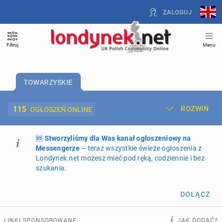
ZALOGUJ
Filtruj
Menu
TOWARZYSKIE
115
ROZWIŃ
OGŁOSZEŃ ONLINE
🆕
Dodaj ogłoszenie
Stworzyliśmy dla Was kanał ogłoszeniowy na
Moje ogłoszenia
Messengerze
– teraz wszystkie świeże ogłoszenia z
Londynek.net możesz mieć pod ręką, codziennie i bez
Oferta i cennik ogłoszeń
szukania.
NIERUCHOMOŚCI
269
ogłoszeń online
DOŁĄCZ
PRACĘ OFERUJĄ
201
ogłoszeń online
LINKI SPONSOROWANE
JAK DODAĆ?