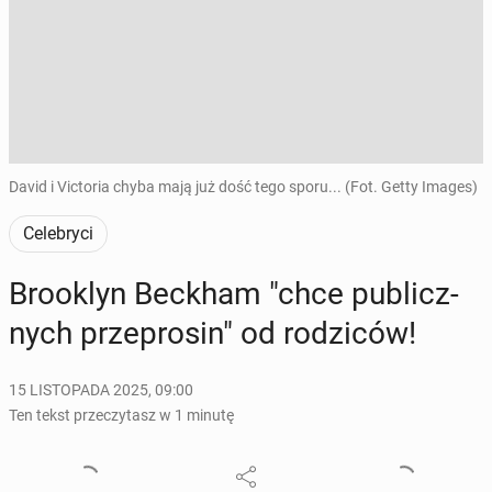
David i Victoria chyba mają już dość tego sporu... (Fot. Getty Images)
Celebryci
Bro­oklyn Beckham "chce pu­blicz­
nych prze­pro­sin" od ro­dzi­ców!
15 LISTOPADA 2025, 09:00
Ten tekst przeczytasz w 1 minutę