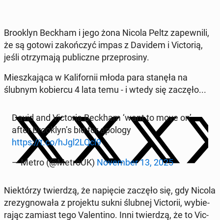
Bro­oklyn Beckham i jego żona Nicola Peltz za­pew­ni­li,
że są gotowi za­koń­czyć impas z Davidem i Vic­to­rią,
jeśli otrzy­ma­ją pu­blicz­ne prze­pro­si­ny.
Miesz­ka­ją­ca w Ka­li­for­nii młoda para stanęła na
ślubnym ko­bier­cu 4 lata temu - i wtedy się zaczęło...
David and Vic­to­ria Beckham ‘want to move on’
after Bro­oklyn’s bid for apology
https://t.co/hJgl2LQcl9
— Metro (@MetroUK)
No­vem­ber 13, 2025
Nie­któ­rzy twier­dzą, że na­pię­cie zaczęło się, gdy Nicola
zre­zy­gno­wa­ła z pro­jek­tu sukni ślubnej Vic­to­rii, wy­bie­
ra­jąc zamiast tego Va­len­ti­no. Inni twier­dzą, że to Vic­