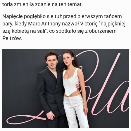
to­ria zmie­ni­ła zdanie na ten temat.
Na­pię­cie po­głę­bi­ło się tuż przed pierw­szym tańcem
pary, kiedy Marc Anthony nazwał Vic­to­rię "naj­pięk­niej­
szą kobietą na sali", co spo­tka­ło się z obu­rze­niem
Peltzów.