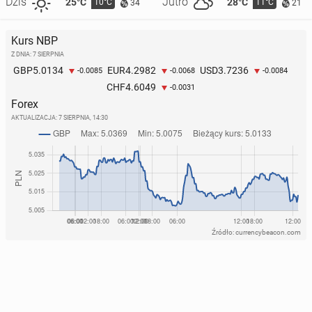
Dziś
Jutro
25°C
28°C
10°C
11°C
34
21
Kurs NBP
Z DNIA: 7 SIERPNIA
5.0134
4.2982
3.7236
GBP
EUR
USD
-0.0085
-0.0068
-0.0084
4.6049
CHF
-0.0031
Forex
AKTUALIZACJA:
7 SIERPNIA, 14:30
Źródło: currencybeacon.com