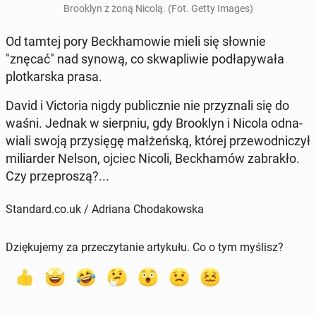
Bro­oklyn z żoną Nicolą. (Fot. Getty Images)
Od tamtej pory Bec­kha­mo­wie mieli się słownie
"znęcać" nad synową, co skwa­pli­wie pod­ła­py­wa­ła
plot­kar­ska prasa.
David i Vic­to­ria nigdy pu­blicz­nie nie przy­zna­li się do
waśni. Jednak w sierp­niu, gdy Bro­oklyn i Nicola od­na­
wia­li swoją przy­się­gę mał­żeń­ską, której prze­wod­ni­czył
mi­liar­der Nelson, ojciec Nicoli, Bec­kha­mów za­bra­kło.
Czy prze­pro­szą?...
Standard.co.uk / Adriana Chodakowska
Dziękujemy za przeczytanie artykułu. Co o tym myślisz?