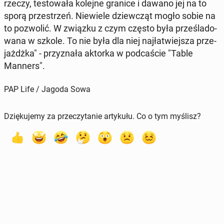
rzeczy, te­sto­wa­ła kolejne granice i dawano jej na to
sporą prze­strzeń. Nie­wie­le dziew­cząt mogło sobie na
to po­zwo­lić. W związku z czym często była prze­śla­do­
wa­na w szkole. To nie była dla niej naj­ła­twiej­sza prze­
jażdż­ka" - przy­zna­ła aktorka w pod­ca­ście "Table
Manners".
PAP Life / Jagoda Sowa
Dziękujemy za przeczytanie artykułu. Co o tym myślisz?