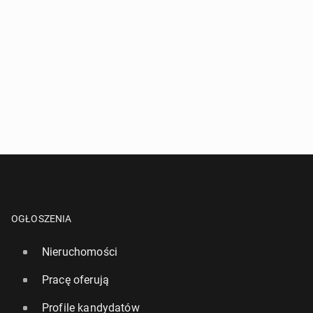
OGŁOSZENIA
Nieruchomości
Pracę oferują
Profile kandydatów