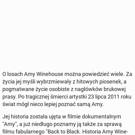
O losach Amy Wi­ne­ho­use można po­wie­dzieć wiele. Za
życia jej myśli wy­brzmie­wa­ły z hi­to­wych pio­se­nek, a
po­gma­twa­ne życie oso­bi­ste z na­głów­ków bru­ko­wej
prasy. Po tra­gicz­nej śmierci ar­tyst­ki 23 lipca 2011 roku
świat mógł nieco lepiej poznać samą Amy.
Jej hi­sto­ria została ujęta w filmie do­ku­men­tal­nym
"Amy", a już nie­dłu­go poznamy ją także za sprawą
filmu fa­bu­lar­ne­go "Back to Black. Hi­sto­ria Amy Wi­ne­