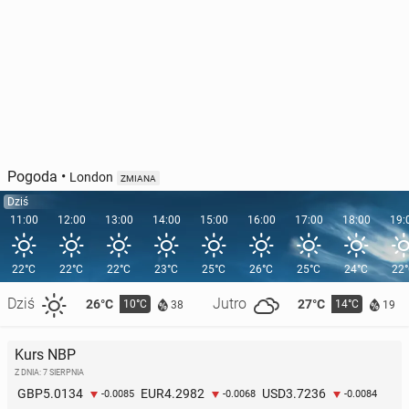
Pogoda
•
London
ZMIANA
Dziś
11:00
12:00
13:00
14:00
15:00
16:00
17:00
18:00
19:
22°C
22°C
22°C
23°C
25°C
26°C
25°C
24°C
22
Dziś
Jutro
26°C
27°C
10°C
14°C
38
19
Kurs NBP
Z DNIA: 7 SIERPNIA
5.0134
4.2982
3.7236
GBP
EUR
USD
-0.0085
-0.0068
-0.0084