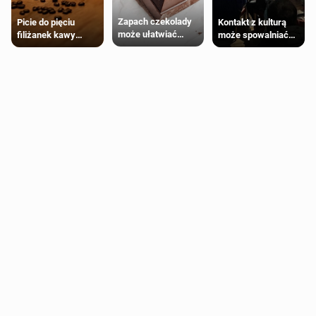
Zapach czekolady
Kontakt z kulturą
Picie do pięciu
może ułatwiać
może spowalniać
filiżanek kawy
trening siłowy
starzenie
dziennie jest
bezpieczne dla
większości
dorosłych