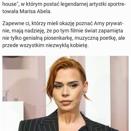
ho­use", w którym postać le­gen­dar­nej ar­tyst­ki spor­tre­
to­wa­ła Marisa Abela.
Zapewne ci, którzy mieli okazję poznać Amy pry­wat­
nie, mają na­dzie­ję, że po tym filmie świat za­pa­mię­ta
nie tylko ge­nial­ną pio­sen­kar­kę, mu­zycz­ną poetkę, ale
przede wszyst­kim nie­zwy­kłą kobietę.