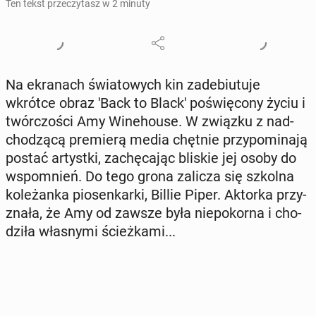
Ten tekst przeczytasz w 2 minuty
Na ekra­nach świa­to­wych kin za­de­biu­tu­je
wkrótce obraz 'Back to Black' po­świę­co­ny życiu i
twór­czo­ści Amy Wi­ne­ho­use. W związku z nad­
cho­dzą­cą pre­mie­rą media chętnie przy­po­mi­na­ją
postać ar­tyst­ki, za­chę­ca­jąc bliskie jej osoby do
wspo­mnień. Do tego grona zalicza się szkolna
ko­le­żan­ka pio­sen­kar­ki, Billie Piper. Aktorka przy­
zna­ła, że Amy od zawsze była nie­po­kor­na i cho­
dzi­ła wła­sny­mi ścież­ka­mi...