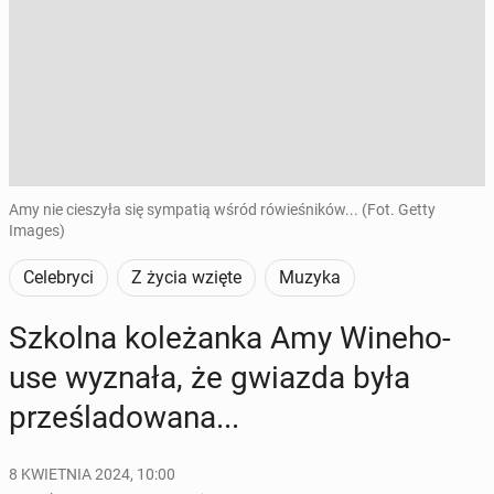
Amy nie cieszyła się sympatią wśród rówieśników... (Fot. Getty
Images)
Celebryci
Z życia wzięte
Muzyka
Szkolna ko­le­żan­ka Amy Wi­ne­ho­
use wyznała, że gwiazda była
prze­śla­do­wa­na...
8 KWIETNIA 2024, 10:00