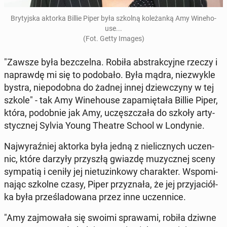
Bry­tyj­ska aktorka Billie Piper była szkolną ko­le­żan­ką Amy Wi­ne­ho­
use...
(Fot. Getty Images)
"Zawsze była bez­czel­na. Robiła abs­trak­cyj­ne rzeczy i
na­praw­dę mi się to po­do­ba­ło. Była mądra, nie­zwy­kle
bystra, nie­po­dob­na do żadnej innej dziew­czy­ny w tej
szkole" - tak Amy Wi­ne­ho­use za­pa­mię­ta­ła Billie Piper,
która, po­dob­nie jak Amy, uczęsz­cza­ła do szkoły ar­ty­
stycz­nej Sylvia Young Theatre School w Lon­dy­nie.
Naj­wy­raź­niej aktorka była jedną z nie­licz­nych uczen­
nic, które darzyły przy­szłą gwiazdę mu­zycz­nej sceny
sym­pa­tią i ceniły jej nie­tu­zin­ko­wy cha­rak­ter. Wspo­mi­
na­jąc szkolne czasy, Piper przy­zna­ła, że jej przy­ja­ciół­
ka była prze­śla­do­wa­na przez inne uczen­ni­ce.
"Amy zaj­mo­wa­ła się swoimi spra­wa­mi, robiła dziwne