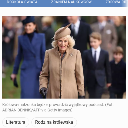
DOOKOŁA ŚWIATA
ZDANIEM NAUKOWCÓW
ZDROWA DIE
Królowa-małżonka będzie prowadzić wyjątkowy podcast. (Fot.
ADRIAN DENNIS/AFP via Getty Images)
Literatura
Rodzina królewska