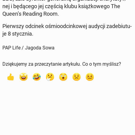
nej i bę­dą­ce­go jej częścią klubu książ­ko­we­go The
Queen’s Reading Room.
Pierw­szy odcinek ośmio­od­cin­ko­wej audycji za­de­biu­tu­
je 8 stycz­nia.
PAP Life / Jagoda Sowa
Dziękujemy za przeczytanie artykułu. Co o tym myślisz?