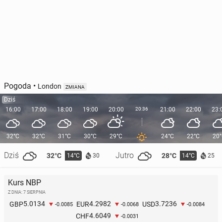
Pogoda
•
London
ZMIANA
Dziś
16:00
17:00
18:00
19:00
20:00
20:36
21:00
22:00
23:
32°C
32°C
31°C
30°C
29°C
24°C
22°C
20
Dziś
Jutro
32°C
28°C
14°C
14°C
30
25
Kurs NBP
Z DNIA: 7 SIERPNIA
5.0134
4.2982
3.7236
GBP
EUR
USD
-0.0085
-0.0068
-0.0084
4.6049
CHF
-0.0031