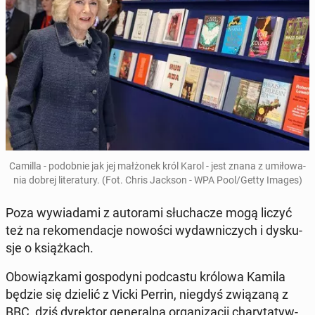
Camilla - po­dob­nie jak jej mał­żo­nek król Karol - jest znana z umi­ło­wa­
nia dobrej li­te­ra­tu­ry. (Fot. Chris Jackson - WPA Pool/Getty Images)
Poza wy­wia­da­mi z au­to­ra­mi słu­cha­cze mogą liczyć
też na re­ko­men­da­cje nowości wy­daw­ni­czych i dys­ku­
sje o książ­kach.
Obo­wiąz­ka­mi go­spo­dy­ni pod­ca­stu królowa Kamila
będzie się dzielić z Vicki Perrin, niegdyś zwią­za­ną z
BBC, dziś dy­rek­tor ge­ne­ral­ną or­ga­ni­za­cji cha­ry­ta­tyw­