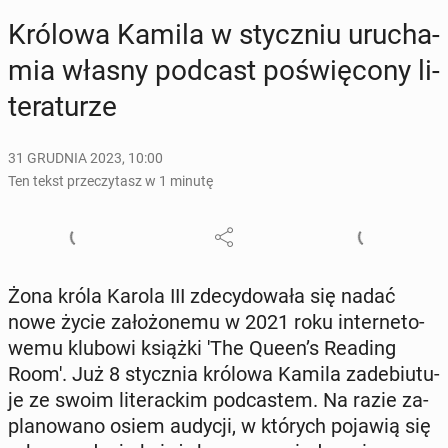
Królowa Kamila w stycz­niu uru­cha­
mia własny podcast po­świę­co­ny li­
te­ra­tu­rze
31 GRUDNIA 2023, 10:00
Ten tekst przeczytasz w 1 minutę
Żona króla Karola III zde­cy­do­wa­ła się nadać
nowe życie za­ło­żo­ne­mu w 2021 roku in­ter­ne­to­
we­mu klubowi książki 'The Queen’s Reading
Room'. Już 8 stycz­nia królowa Kamila za­de­biu­tu­
je ze swoim li­te­rac­kim pod­ca­stem. Na razie za­
pla­no­wa­no osiem audycji, w których pojawią się