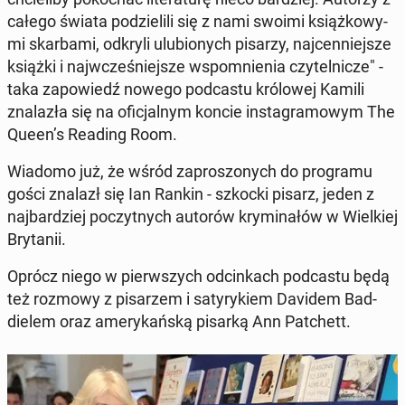
całego świata po­dzie­li­li się z nami swoimi książ­ko­wy­
mi skar­ba­mi, odkryli ulu­bio­nych pisarzy, naj­cen­niej­sze
książki i naj­wcze­śniej­sze wspo­mnie­nia czy­tel­ni­cze" -
taka za­po­wiedź nowego pod­ca­stu kró­lo­wej Kamili
zna­la­zła się na ofi­cjal­nym koncie in­sta­gra­mo­wym The
Queen’s Reading Room.
Wiadomo już, że wśród za­pro­szo­nych do pro­gra­mu
gości znalazł się Ian Rankin - szkocki pisarz, jeden z
naj­bar­dziej po­czyt­nych autorów kry­mi­na­łów w Wiel­kiej
Bry­ta­nii.
Oprócz niego w pierw­szych od­cin­kach pod­ca­stu będą
też rozmowy z pi­sa­rzem i sa­ty­ry­kiem Davidem Bad­
die­lem oraz ame­ry­kań­ską pisarką Ann Pat­chett.