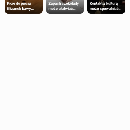
Zapach czekolady
Kontakt z kulturą
Picie do pięciu
może ułatwiać
może spowalniać
filiżanek kawy
trening siłowy
starzenie
dziennie jest
bezpieczne dla
większości
dorosłych