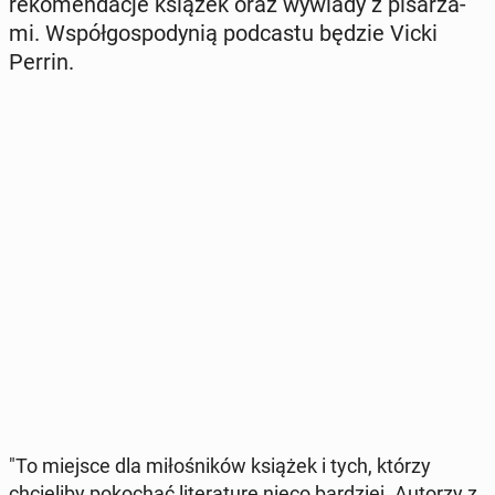
re­ko­men­da­cje książek oraz wywiady z pi­sa­rza­
mi. Współ­go­spo­dy­nią pod­ca­stu będzie Vicki
Perrin.
"To miejsce dla mi­ło­śni­ków książek i tych, którzy
chcie­li­by po­ko­chać li­te­ra­tu­rę nieco bar­dziej. Autorzy z