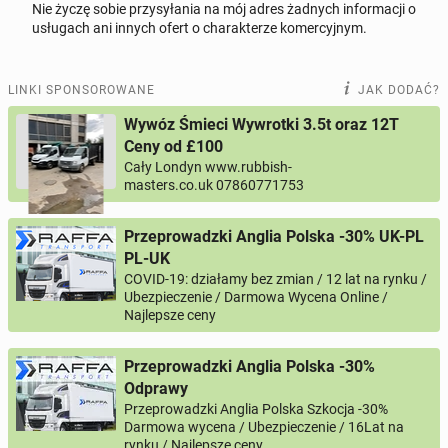
Nie życzę sobie przysyłania na mój adres żadnych informacji o
Odpowiedz na ofertę tego ogłoszenia
usługach ani innych ofert o charakterze komercyjnym.
Wiadomość
LINKI SPONSOROWANE
JAK DODAĆ?
Wywóz Śmieci Wywrotki 3.5t oraz 12T
Ceny od £100
Cały Londyn www.rubbish-
0 / 1000
masters.co.uk 07860771753
Imię i nazwisko
Przeprowadzki Anglia Polska -30% UK-PL
PL-UK
COVID-19: działamy bez zmian / 12 lat na rynku /
Twój email
Ubezpieczenie / Darmowa Wycena Online /
Najlepsze ceny
Twój telefon
Przeprowadzki Anglia Polska -30%
Odprawy
Numer telefon wg wzoru
, np.:
NR KIERUNKOWY KRAJU
NR TELEFONU
Przeprowadzki Anglia Polska Szkocja -30%
lub
+44
7123456789
+48
221234567
Darmowa wycena / Ubezpieczenie / 16Lat na
rynku / Najlepsze ceny