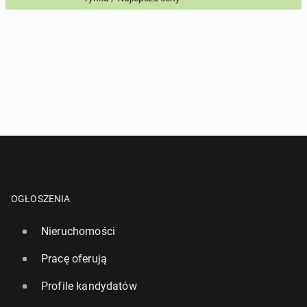
Pytanie aktywujące
*
- Pola oznaczone gwiazdką są wymagane!
^
- Przynajmniej jedna forma kontaktu jest wymagana!
WYŚLIJ ZAPYTANIE
OGŁOSZENIA
Nieruchomości
Pracę oferują
Profile kandydatów