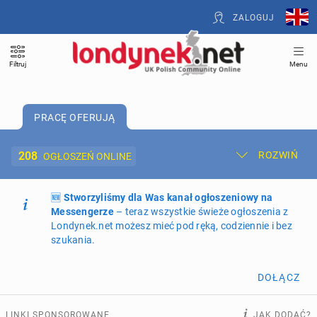
ZALOGUJ
Filtruj
Menu
PRACĘ OFERUJĄ
208
ROZWIŃ
OGŁOSZEŃ ONLINE
🆕
Dodaj ogłoszenie
Stworzyliśmy dla Was kanał ogłoszeniowy na
Moje ogłoszenia
Messengerze
– teraz wszystkie świeże ogłoszenia z
Londynek.net możesz mieć pod ręką, codziennie i bez
Oferta i cennik ogłoszeń
szukania.
NIERUCHOMOŚCI
270
ogłoszeń online
DOŁĄCZ
PRACĘ OFERUJĄ
208
ogłoszeń online
LINKI SPONSOROWANE
JAK DODAĆ?