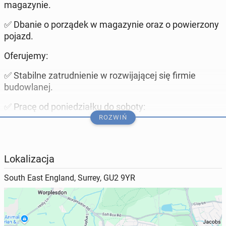
magazynie.
✅ Dbanie o porządek w magazynie oraz o powierzony
pojazd.
Oferujemy:
✅ Stabilne zatrudnienie w rozwijającej się firmie
budowlanej.
✅ Pracę od poniedziałku do soboty:
ROZWIŃ
Poniedziałek–Piątek: 08:00–17:00
Sobota: 08:00–16:00
Lokalizacja
✅ Terminowe wynagrodzenie.
South East England, Surrey, GU2 9YR
✅ Przyjazną atmosferę pracy.
Wymagania:
✅ Prawo jazdy kategorii B.