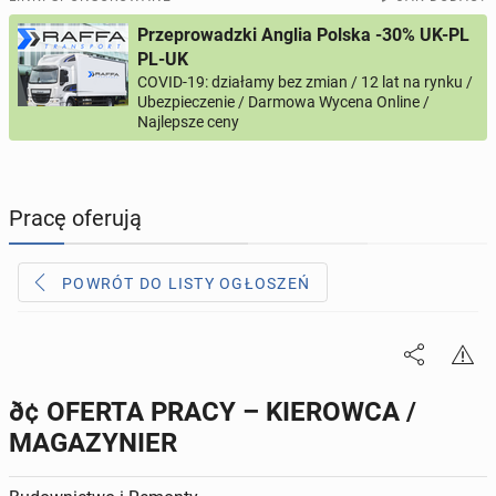
Przeprowadzki Anglia Polska -30% UK-PL
PROFILE KANDYDATÓW
313
profili online
PL-UK
COVID-19: działamy bez zmian / 12 lat na rynku /
Ubezpieczenie / Darmowa Wycena Online /
USŁUGI
169
ogłoszeń online
Najlepsze ceny
MOTORYZACJA
12
ogłoszeń online
Pracę oferują
KUPIĘ & SPRZEDAM
45
ogłoszeń online
POWRÓT DO LISTY OGŁOSZEŃ
TOWARZYSKIE
115
ogłoszeń online
ð¢ OFERTA PRACY – KIEROWCA /
MAGAZYNIER