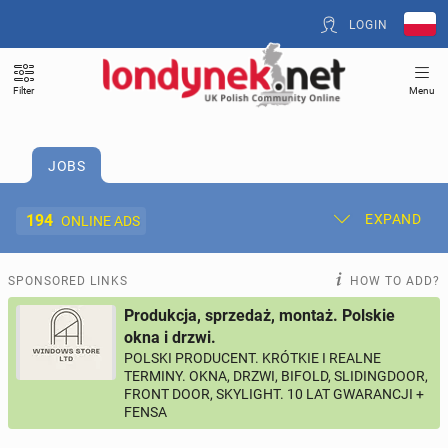
LOGIN
Filter
Menu
JOBS
194
EXPAND
ONLINE ADS
Post New Ad
My Ads
SPONSORED LINKS
HOW TO ADD?
Produkcja, sprzedaż, montaż. Polskie
Offer and Adverts Price
okna i drzwi.
POLSKI PRODUCENT. KRÓTKIE I REALNE
TERMINY. OKNA, DRZWI, BIFOLD, SLIDINGDOOR,
ACCOMMODATION
265
online ads
FRONT DOOR, SKYLIGHT. 10 LAT GWARANCJI +
FENSA
JOBS
194
online ads