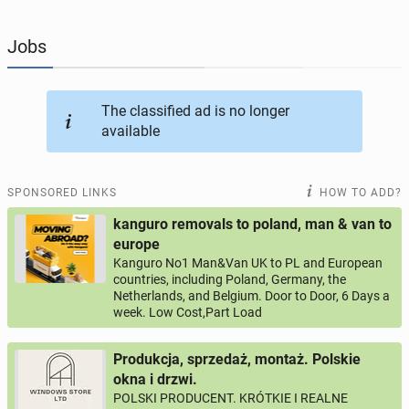
JOBSEEKERS
290
online profiles
Jobs
BUSINESS
160
online ads
The classified ad is no longer
available
AUTOMOTIVE
10
online ads
BUY & SELL
45
online ads
SPONSORED LINKS
HOW TO ADD?
kanguro removals to poland, man & van to
PERSONALS
113
online ads
europe
Kanguro No1 Man&Van UK to PL and European
countries, including Poland, Germany, the
Netherlands, and Belgium. Door to Door, 6 Days a
week. Low Cost,Part Load
Produkcja, sprzedaż, montaż. Polskie
okna i drzwi.
POLSKI PRODUCENT. KRÓTKIE I REALNE