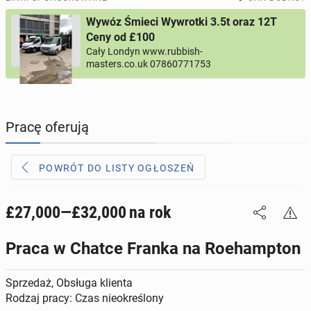
Wywóz Śmieci Wywrotki 3.5t oraz 12T
PROFILE KANDYDATÓW
313
profili online
Ceny od £100
Cały Londyn www.rubbish-
masters.co.uk 07860771753
USŁUGI
169
ogłoszeń online
MOTORYZACJA
12
ogłoszeń online
Pracę oferują
KUPIĘ & SPRZEDAM
45
ogłoszeń online
POWRÓT DO LISTY OGŁOSZEŃ
TOWARZYSKIE
115
ogłoszeń online
£27,000—£32,000
na rok
Praca w Chatce Franka na Roehampton
Sprzedaż, Obsługa klienta
Rodzaj pracy: Czas nieokreślony