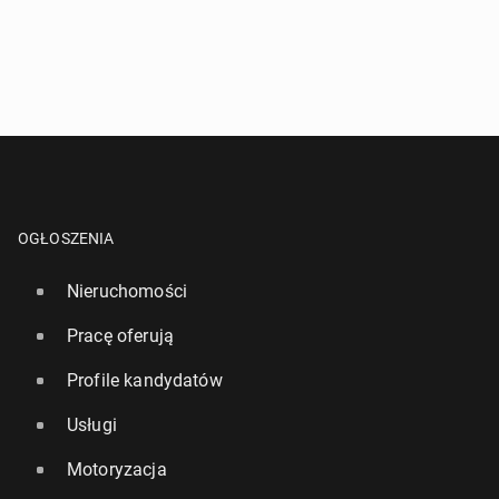
^
- Przynajmniej jedna forma kontaktu jest wymagana!
WYŚLIJ ZAPYTANIE
OGŁOSZENIA
Nieruchomości
Pracę oferują
Profile kandydatów
Usługi
Motoryzacja