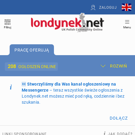
ZALOGUJ
Filtruj
Menu
PRACĘ OFERUJĄ
208
ROZWIŃ
OGŁOSZEŃ ONLINE
🆕
Dodaj ogłoszenie
Stworzyliśmy dla Was kanał ogłoszeniowy na
Moje ogłoszenia
Messengerze
– teraz wszystkie świeże ogłoszenia z
Londynek.net możesz mieć pod ręką, codziennie i bez
Oferta i cennik ogłoszeń
szukania.
NIERUCHOMOŚCI
270
ogłoszeń online
DOŁĄCZ
PRACĘ OFERUJĄ
208
ogłoszeń online
LINKI SPONSOROWANE
JAK DODAĆ?