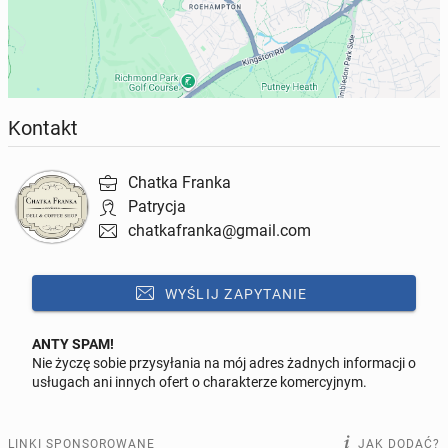
📱 Kontakt SMS: 07590 950042
⚠️ Praca wyłącznie legalna – na umowę o pracę lub w
formie samozatrudnienia.
Czekamy właśnie na Ciebie! 🤍 Zespół Chatki Franka
Kontakt
Chatka Franka
Patrycja
chatkafranka@gmail.com
WYŚLIJ ZAPYTANIE
ANTY SPAM!
Nie życzę sobie przysyłania na mój adres żadnych informacji o
Odpowiedz na ofertę tego ogłoszenia
usługach ani innych ofert o charakterze komercyjnym.
Wiadomość
LINKI SPONSOROWANE
JAK DODAĆ?