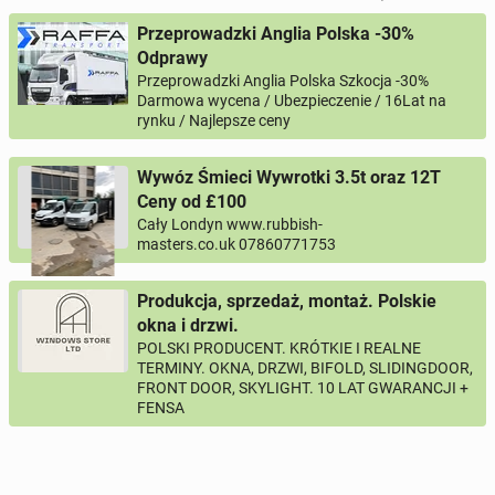
Przeprowadzki Anglia Polska -30%
Odprawy
Przeprowadzki Anglia Polska Szkocja -30%
0 / 1000
Darmowa wycena / Ubezpieczenie / 16Lat na
rynku / Najlepsze ceny
Imię i nazwisko
Wywóz Śmieci Wywrotki 3.5t oraz 12T
Ceny od £100
Twój email
Cały Londyn www.rubbish-
masters.co.uk 07860771753
Twój telefon
Produkcja, sprzedaż, montaż. Polskie
okna i drzwi.
Numer telefon wg wzoru
, np.:
NR KIERUNKOWY KRAJU
NR TELEFONU
POLSKI PRODUCENT. KRÓTKIE I REALNE
lub
+44
7123456789
+48
221234567
TERMINY. OKNA, DRZWI, BIFOLD, SLIDINGDOOR,
FRONT DOOR, SKYLIGHT. 10 LAT GWARANCJI +
FENSA
Pytanie aktywujące
*
- Pola oznaczone gwiazdką są wymagane!