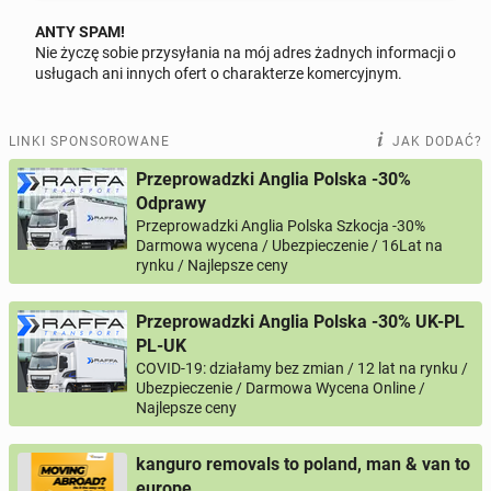
ANTY SPAM!
Nie życzę sobie przysyłania na mój adres żadnych informacji o
Odpowiedz na ofertę tego ogłoszenia
usługach ani innych ofert o charakterze komercyjnym.
Wiadomość
LINKI SPONSOROWANE
JAK DODAĆ?
Przeprowadzki Anglia Polska -30%
Odprawy
Przeprowadzki Anglia Polska Szkocja -30%
0 / 1000
Darmowa wycena / Ubezpieczenie / 16Lat na
rynku / Najlepsze ceny
Imię i nazwisko
Przeprowadzki Anglia Polska -30% UK-PL
PL-UK
Twój email
COVID-19: działamy bez zmian / 12 lat na rynku /
Ubezpieczenie / Darmowa Wycena Online /
Najlepsze ceny
Twój telefon
kanguro removals to poland, man & van to
Numer telefon wg wzoru
, np.:
europe
NR KIERUNKOWY KRAJU
NR TELEFONU