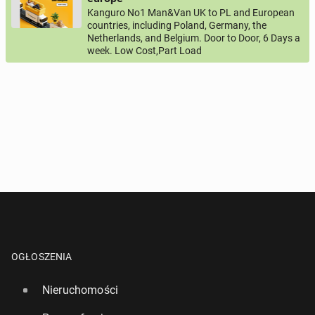
lub
+44
7123456789
+48
221234567
Kanguro No1 Man&Van UK to PL and European
countries, including Poland, Germany, the
Netherlands, and Belgium. Door to Door, 6 Days a
Pytanie aktywujące
week. Low Cost,Part Load
*
- Pola oznaczone gwiazdką są wymagane!
^
- Przynajmniej jedna forma kontaktu jest wymagana!
WYŚLIJ ZAPYTANIE
OGŁOSZENIA
Nieruchomości