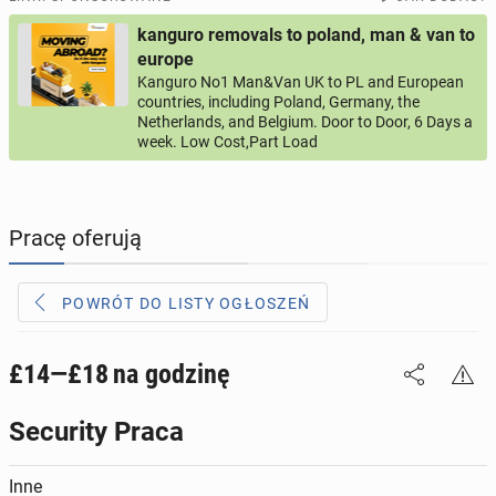
kanguro removals to poland, man & van to
PROFILE KANDYDATÓW
289
profili online
europe
Kanguro No1 Man&Van UK to PL and European
countries, including Poland, Germany, the
USŁUGI
164
ogłoszenia online
Netherlands, and Belgium. Door to Door, 6 Days a
week. Low Cost,Part Load
MOTORYZACJA
10
ogłoszeń online
KUPIĘ & SPRZEDAM
43
ogłoszenia online
Pracę oferują
TOWARZYSKIE
115
ogłoszeń online
POWRÓT DO LISTY OGŁOSZEŃ
£14—£18
na godzinę
Security Praca
Inne