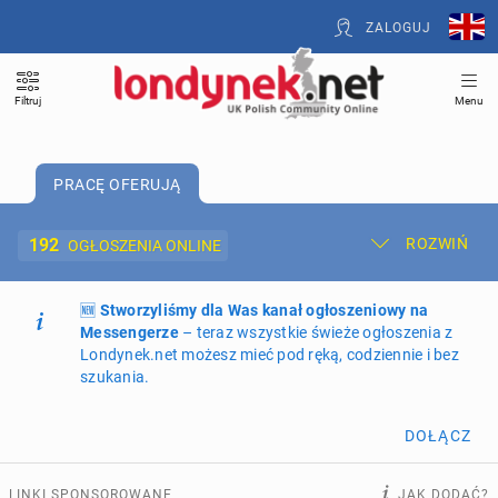
ZALOGUJ
Filtruj
Menu
PRACĘ OFERUJĄ
192
ROZWIŃ
OGŁOSZENIA ONLINE
🆕
Dodaj ogłoszenie
Stworzyliśmy dla Was kanał ogłoszeniowy na
Moje ogłoszenia
Messengerze
– teraz wszystkie świeże ogłoszenia z
Londynek.net możesz mieć pod ręką, codziennie i bez
Oferta i cennik ogłoszeń
szukania.
NIERUCHOMOŚCI
263
ogłoszenia online
DOŁĄCZ
PRACĘ OFERUJĄ
192
ogłoszenia online
LINKI SPONSOROWANE
JAK DODAĆ?