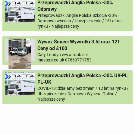
Przeprowadzki Anglia Polska -30%
Odprawy
Przeprowadzki Anglia Polska Szkocja -30%
0 / 1000
Darmowa wycena / Ubezpieczenie / 16Lat na
rynku / Najlepsze ceny
Your name
Wywóz Śmieci Wywrotki 3.5t oraz 12T
Ceny od £100
Your email
Cały Londyn www.rubbish-
masters.co.uk 07860771753
Your phone
Przeprowadzki Anglia Polska -30% UK-PL
PL-UK
Phone number according to the pattern
COUNTRY CODE
COVID-19: działamy bez zmian / 12 lat na rynku /
, for example:
or
PHONE NUMBER
+44
7123456789
+48
221234567
Ubezpieczenie / Darmowa Wycena Online /
Najlepsze ceny
Activation question
*
- All fields marked with an asterisk are required!
^
- At least one form of contact is required!