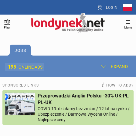
LOGIN
Filter
Menu
JOBS
195
EXPAND
ONLINE ADS
Post New Ad
My Ads
SPONSORED LINKS
HOW TO ADD?
Przeprowadzki Anglia Polska -30% UK-PL
Offer and Adverts Price
PL-UK
COVID-19: działamy bez zmian / 12 lat na rynku /
Ubezpieczenie / Darmowa Wycena Online /
ACCOMMODATION
264
online ads
Najlepsze ceny
JOBS
195
online ads