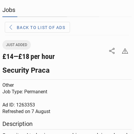
Jobs
JOBSEEKERS
294
online profiles
BACK TO LIST OF ADS
BUSINESS
165
online ads
AUTOMOTIVE
12
online ads
JUST ADDED
£14—£18
per hour
BUY & SELL
43
online ads
Security Praca
PERSONALS
115
online ads
Other
Job Type: Permanent
Ad ID: 1263353
Refreshed on
7 August
Description