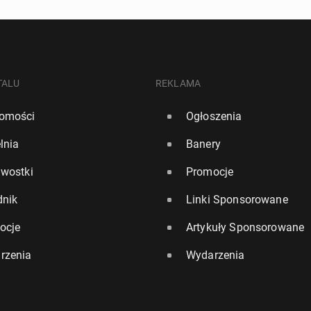
TALU
REKLAMA
omości
Ogłoszenia
lnia
Banery
awostki
Promocje
dnik
Linki Sponsorowane
ocje
Artykuły Sponsorowane
rzenia
Wydarzenia