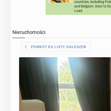
countries, including Po
and Belgium. Door to Do
Load
Nieruchomości
POWRÓT DO LISTY OGŁOSZEŃ