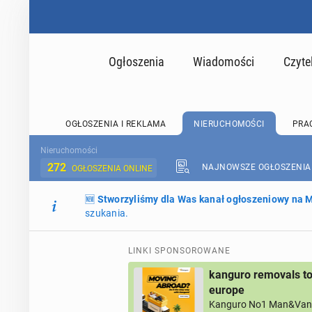
Ogłoszenia
Wiadomości
Czyte
OGŁOSZENIA I REKLAMA
NIERUCHOMOŚCI
PRA
Nieruchomości
272
NAJNOWSZE OGŁOSZENIA
OGŁOSZENIA ONLINE
🆕
Stworzyliśmy dla Was kanał ogłoszeniowy na
szukania.
LINKI SPONSOROWANE
kanguro removals to
europe
Kanguro No1 Man&Van 