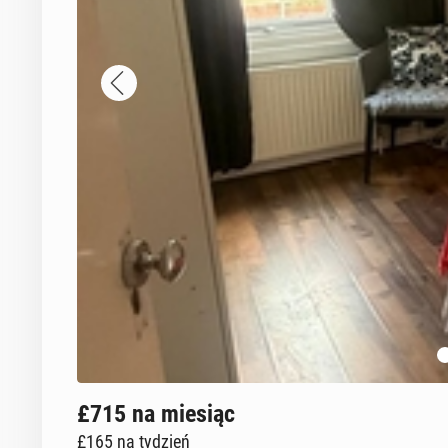
£715
na miesiąc
£165
na tydzień