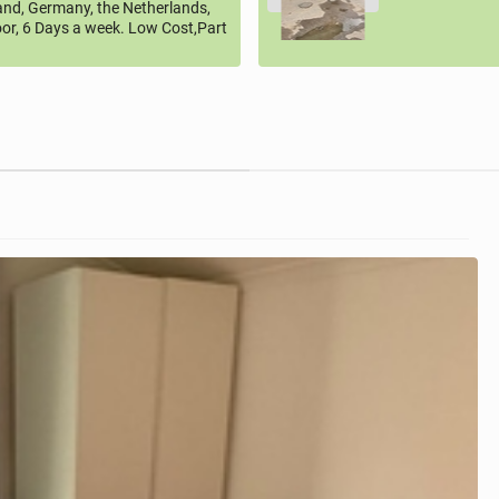
land, Germany, the Netherlands,
or, 6 Days a week. Low Cost,Part