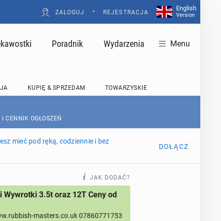
English
•
ZALOGUJ
REJESTRACJA
Version
ekawostki
Poradnik
Wydarzenia
Menu
JA
KUPIĘ & SPRZEDAM
TOWARZYSKIE
 I CENNIK OGŁOSZEŃ
sz mieć pod ręką, codziennie i bez
DOŁĄCZ
JAK DODAĆ?
 Wywrotki 3.5t oraz 12T Ceny od
w.rubbish-masters.co.uk 07860771753