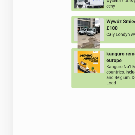
wycena / Ubezp
ceny
Wywóz Śmieci
£100
Cały Londyn w
kanguro remo
europe
Kanguro No1 M
countries, incl
and Belgium. D
Load