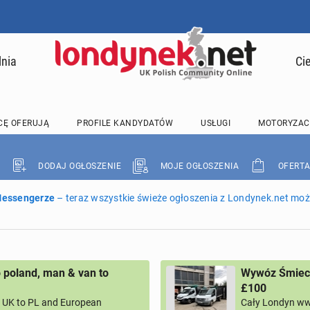
lnia
Ci
CĘ OFERUJĄ
PROFILE KANDYDATÓW
USŁUGI
MOTORYZAC
DODAJ OGŁOSZENIE
MOJE OGŁOSZENIA
OFERTA
 Messengerze
– teraz wszystkie świeże ogłoszenia z Londynek.net może
 poland, man & van to
Wywóz Śmieci
£100
UK to PL and European
Cały Londyn ww