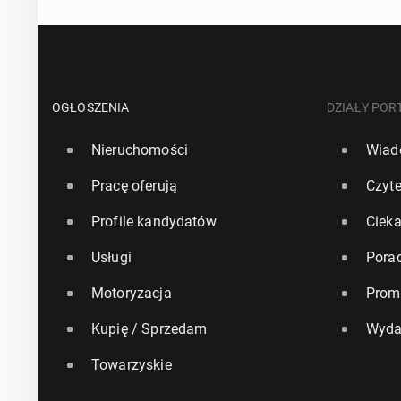
OGŁOSZENIA
DZIAŁY POR
Nieruchomości
Wiad
Pracę oferują
Czyte
Profile kandydatów
Ciek
Usługi
Pora
Motoryzacja
Prom
Kupię / Sprzedam
Wyda
Towarzyskie