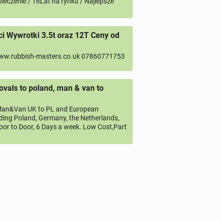
ieczenie / 16Lat na rynku / Najlepsze
 Wywrotki 3.5t oraz 12T Ceny od
ww.rubbish-masters.co.uk 07860771753
vals to poland, man & van to
an&Van UK to PL and European
uding Poland, Germany, the Netherlands,
oor to Door, 6 Days a week. Low Cost,Part