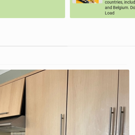
countries, inclu
and Belgium. Do
Load