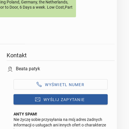
ding Poland, Germany, the Netherlands,
or to Door, 6 Days a week. Low Cost,Part
Kontakt
Beata patyk
WYŚWIETL NUMER
WYŚLIJ ZAPYTANIE
ANTY SPAM!
Nie życzę sobie przysyłania na mój adres żadnych
Odpowiedz na ofertę tego ogłoszenia
informacji o usługach ani innych ofert o charakterze