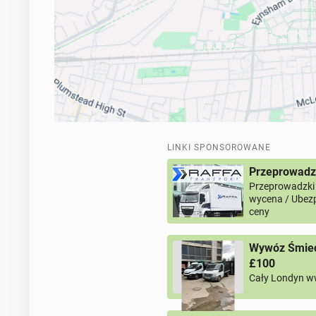
LINKI SPONSOROWANE
Przeprowadz
Przeprowadzki
wycena / Ubezp
ceny
Wywóz Śmieci
£100
Cały Londyn w