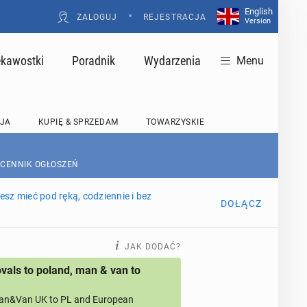
English
•
ZALOGUJ
REJESTRACJA
Version
ekawostki
Poradnik
Wydarzenia
Menu
JA
KUPIĘ & SPRZEDAM
TOWARZYSKIE
 CENNIK OGŁOSZEŃ
sz mieć pod ręką, codziennie i bez
DOŁĄCZ
JAK DODAĆ?
als to poland, man & van to
an&Van UK to PL and European