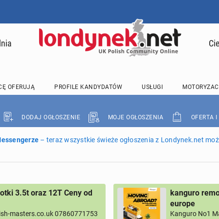
lnia
Ci
CĘ OFERUJĄ
PROFILE KANDYDATÓW
USŁUGI
MOTORYZAC
DODAJ OGŁOSZENIE
MOJE OGŁOSZENIA
OFERTA I
 Messengerze
– teraz wszystkie świeże ogłoszenia z Londynek.net może
tki 3.5t oraz 12T Ceny od
kanguro remov
europe
ish-masters.co.uk 07860771753
Kanguro No1 M