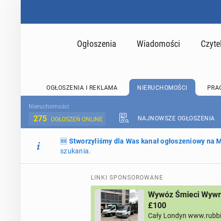
Ogłoszenia
Wiadomości
Czyte
OGŁOSZENIA I REKLAMA
NIERUCHOMOŚCI
PRA
Nieruchomości
275
NAJNOWSZE OGŁOSZENIA
OGŁOSZEŃ ONLINE
🆕
Stworzyliśmy dla Was kanał ogłoszeniowy na
szukania.
LINKI SPONSOROWANE
Wywóz Śmieci Wywro
£100
Cały Londyn www.rubb