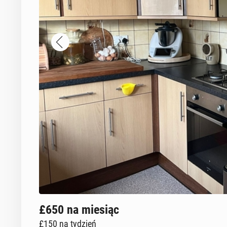
£650
na miesiąc
£150
na tydzień