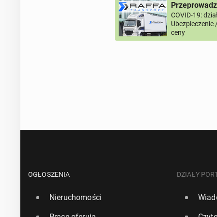
Przeprowadzk
COVID-19: dział
Ubezpieczenie 
ceny
OGŁOSZENIA
DZIAŁY POR
Nieruchomości
Wiad
Pracę oferują
Czyte