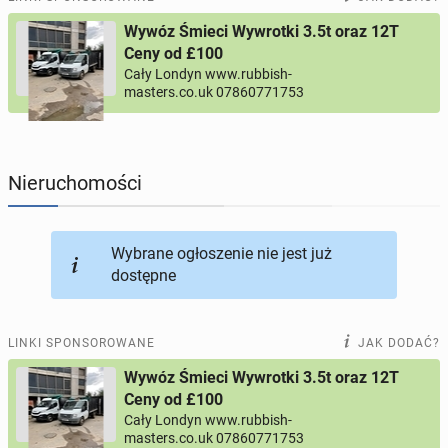
Wywóz Śmieci Wywrotki 3.5t oraz 12T
PROFILE KANDYDATÓW
294
profile online
Ceny od £100
Cały Londyn www.rubbish-
masters.co.uk 07860771753
USŁUGI
167
ogłoszeń online
MOTORYZACJA
12
ogłoszeń online
Nieruchomości
KUPIĘ & SPRZEDAM
43
ogłoszenia online
Wybrane ogłoszenie nie jest już
TOWARZYSKIE
115
ogłoszeń online
dostępne
LINKI SPONSOROWANE
JAK DODAĆ?
Wywóz Śmieci Wywrotki 3.5t oraz 12T
Ceny od £100
Cały Londyn www.rubbish-
masters.co.uk 07860771753