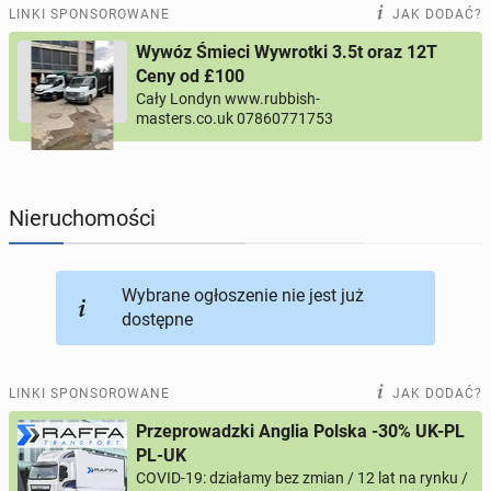
PRACĘ OFERUJĄ
202
ogłoszenia online
LINKI SPONSOROWANE
JAK DODAĆ?
Wywóz Śmieci Wywrotki 3.5t oraz 12T
PROFILE KANDYDATÓW
304
profile online
Ceny od £100
Cały Londyn www.rubbish-
masters.co.uk 07860771753
USŁUGI
166
ogłoszeń online
MOTORYZACJA
12
ogłoszeń online
Nieruchomości
KUPIĘ & SPRZEDAM
44
ogłoszenia online
Wybrane ogłoszenie nie jest już
TOWARZYSKIE
117
ogłoszeń online
dostępne
LINKI SPONSOROWANE
JAK DODAĆ?
Przeprowadzki Anglia Polska -30% UK-PL
PL-UK
COVID-19: działamy bez zmian / 12 lat na rynku /