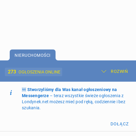
NIERUCHOMOŚCI
273
ROZWIŃ
OGŁOSZENIA ONLINE
🆕
Dodaj ogłoszenie
Stworzyliśmy dla Was kanał ogłoszeniowy na
Moje ogłoszenia
Messengerze
– teraz wszystkie świeże ogłoszenia z
Londynek.net możesz mieć pod ręką, codziennie i bez
Oferta i cennik ogłoszeń
szukania.
NIERUCHOMOŚCI
273
ogłoszenia online
DOŁĄCZ