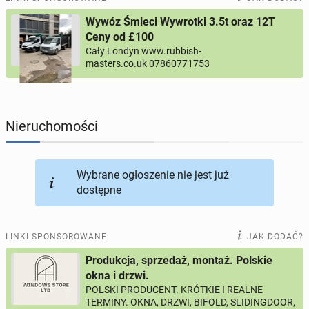
Wywóz Śmieci Wywrotki 3.5t oraz 12T
PROFILE KANDYDATÓW
303
profile online
Ceny od £100
Cały Londyn www.rubbish-
masters.co.uk 07860771753
USŁUGI
166
ogłoszeń online
MOTORYZACJA
12
ogłoszeń online
Nieruchomości
KUPIĘ & SPRZEDAM
44
ogłoszenia online
Wybrane ogłoszenie nie jest już
TOWARZYSKIE
116
ogłoszeń online
dostępne
LINKI SPONSOROWANE
JAK DODAĆ?
Produkcja, sprzedaż, montaż. Polskie
okna i drzwi.
POLSKI PRODUCENT. KRÓTKIE I REALNE
TERMINY. OKNA, DRZWI, BIFOLD, SLIDINGDOOR,