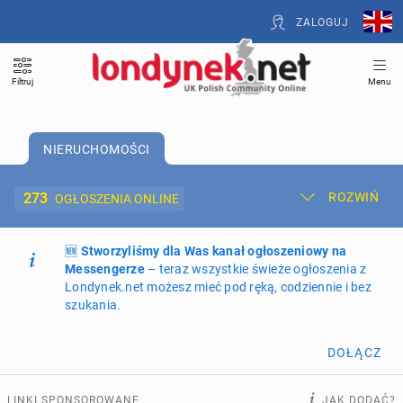
ZALOGUJ
Filtruj
Menu
NIERUCHOMOŚCI
273
ROZWIŃ
OGŁOSZENIA ONLINE
🆕
Dodaj ogłoszenie
Stworzyliśmy dla Was kanał ogłoszeniowy na
Moje ogłoszenia
Messengerze
– teraz wszystkie świeże ogłoszenia z
Londynek.net możesz mieć pod ręką, codziennie i bez
Oferta i cennik ogłoszeń
szukania.
NIERUCHOMOŚCI
273
ogłoszenia online
DOŁĄCZ
PRACĘ OFERUJĄ
203
ogłoszenia online
LINKI SPONSOROWANE
JAK DODAĆ?