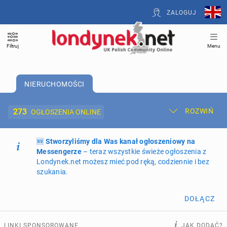
ZALOGUJ
Filtruj
Menu
NIERUCHOMOŚCI
273
ROZWIŃ
OGŁOSZENIA ONLINE
🆕
Dodaj ogłoszenie
Stworzyliśmy dla Was kanał ogłoszeniowy na
Moje ogłoszenia
Messengerze
– teraz wszystkie świeże ogłoszenia z
Londynek.net możesz mieć pod ręką, codziennie i bez
Oferta i cennik ogłoszeń
szukania.
NIERUCHOMOŚCI
273
ogłoszenia online
DOŁĄCZ
PRACĘ OFERUJĄ
202
ogłoszenia online
LINKI SPONSOROWANE
JAK DODAĆ?