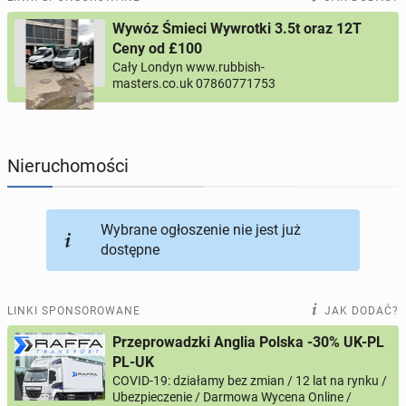
Wywóz Śmieci Wywrotki 3.5t oraz 12T
PROFILE KANDYDATÓW
303
profile online
Ceny od £100
Cały Londyn www.rubbish-
masters.co.uk 07860771753
USŁUGI
166
ogłoszeń online
MOTORYZACJA
12
ogłoszeń online
Nieruchomości
KUPIĘ & SPRZEDAM
44
ogłoszenia online
Wybrane ogłoszenie nie jest już
TOWARZYSKIE
115
ogłoszeń online
dostępne
LINKI SPONSOROWANE
JAK DODAĆ?
Przeprowadzki Anglia Polska -30% UK-PL
PL-UK
COVID-19: działamy bez zmian / 12 lat na rynku /
Ubezpieczenie / Darmowa Wycena Online /