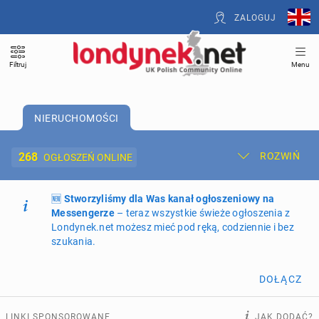
ZALOGUJ
Filtruj
Menu
NIERUCHOMOŚCI
268
ROZWIŃ
OGŁOSZEŃ ONLINE
🆕
Dodaj ogłoszenie
Stworzyliśmy dla Was kanał ogłoszeniowy na
Moje ogłoszenia
Messengerze
– teraz wszystkie świeże ogłoszenia z
Londynek.net możesz mieć pod ręką, codziennie i bez
Oferta i cennik ogłoszeń
szukania.
NIERUCHOMOŚCI
268
ogłoszeń online
DOŁĄCZ
PRACĘ OFERUJĄ
190
ogłoszeń online
LINKI SPONSOROWANE
JAK DODAĆ?