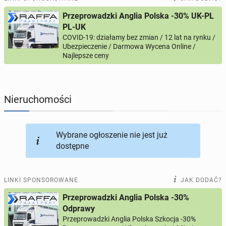
Przeprowadzki Anglia Polska -30% UK-PL
PROFILE KANDYDATÓW
292
profile online
PL-UK
COVID-19: działamy bez zmian / 12 lat na rynku /
Ubezpieczenie / Darmowa Wycena Online /
USŁUGI
162
ogłoszenia online
Najlepsze ceny
MOTORYZACJA
10
ogłoszeń online
Nieruchomości
KUPIĘ & SPRZEDAM
44
ogłoszenia online
TOWARZYSKIE
112
ogłoszeń online
Wybrane ogłoszenie nie jest już
dostępne
LINKI SPONSOROWANE
JAK DODAĆ?
Przeprowadzki Anglia Polska -30%
Odprawy
Przeprowadzki Anglia Polska Szkocja -30%