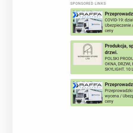
SPONSORED LINKS
Przeprowadzk
COVID-19: dział
Ubezpieczenie 
ceny
Produkcja, s
drzwi.
POLSKI PRODU
OKNA, DRZWI,
SKYLIGHT. 10
Przeprowadz
Przeprowadzki
wycena / Ubezp
ceny