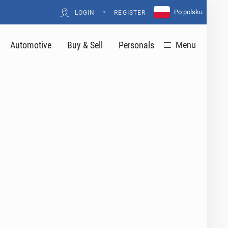
•
Po polsku
LOGIN
REGISTER
Automotive
Buy & Sell
Personals
Menu