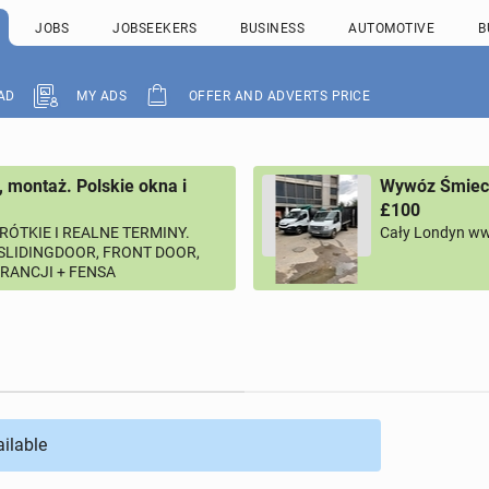
JOBS
JOBSEEKERS
BUSINESS
AUTOMOTIVE
B
AD
MY ADS
OFFER AND ADVERTS PRICE
, montaż. Polskie okna i
Wywóz Śmieci
£100
RÓTKIE I REALNE TERMINY.
Cały Londyn ww
 SLIDINGDOOR, FRONT DOOR,
ARANCJI + FENSA
ailable