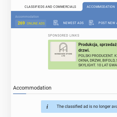
CLASSIFIEDS AND COMMERCIALS
ACCOMMODATION
Accommodation
269
NEWEST ADS
POST NEW 
ONLINE ADS
SPONSORED LINKS
Produkcja, sprzedaż
drzwi.
POLSKI PRODUCENT. K
OKNA, DRZWI, BIFOLD,
SKYLIGHT. 10 LAT GW
Accommodation
The classified ad is no longer av