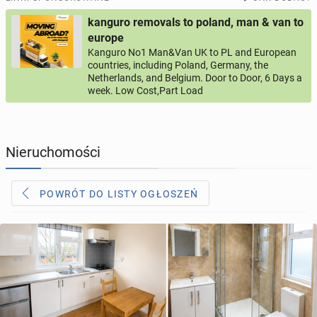
kanguro removals to poland, man & van to
PROFILE KANDYDATÓW
286
profili online
europe
Kanguro No1 Man&Van UK to PL and European
countries, including Poland, Germany, the
USŁUGI
164
ogłoszenia online
Netherlands, and Belgium. Door to Door, 6 Days a
week. Low Cost,Part Load
MOTORYZACJA
10
ogłoszeń online
KUPIĘ & SPRZEDAM
44
ogłoszenia online
Nieruchomości
TOWARZYSKIE
114
ogłoszeń online
POWRÓT DO LISTY OGŁOSZEŃ