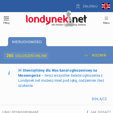
ZALOGUJ
Filtruj
Menu
NIERUCHOMOŚCI
265
ROZWIŃ
OGŁOSZEŃ ONLINE
🆕
Dodaj ogłoszenie
Stworzyliśmy dla Was kanał ogłoszeniowy na
Moje ogłoszenia
Messengerze
– teraz wszystkie świeże ogłoszenia z
Londynek.net możesz mieć pod ręką, codziennie i bez
Oferta i cennik ogłoszeń
szukania.
NIERUCHOMOŚCI
265
ogłoszeń online
DOŁĄCZ
PRACĘ OFERUJĄ
199
ogłoszeń online
LINKI SPONSOROWANE
JAK DODAĆ?