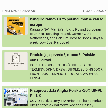
LINKI SPONSOROWANE
JAK DODAĆ?
Odpowiedz na ofertę tego ogłoszenia
kanguro removals to poland, man & van to
europe
Wiadomość
Kanguro No1 Man&Van UK to PL and European
countries, including Poland, Germany, the
Netherlands, and Belgium. Door to Door, 6 Days a
week. Low Cost,Part Load
0 / 1000
Produkcja, sprzedaż, montaż. Polskie
okna i drzwi.
Imię i nazwisko
POLSKI PRODUCENT. KRÓTKIE I REALNE
TERMINY. OKNA, DRZWI, BIFOLD, SLIDINGDOOR,
FRONT DOOR, SKYLIGHT. 10 LAT GWARANCJI +
FENSA
Twój email
Przeprowadzki Anglia Polska -30% UK-PL
PL-UK
Twój telefon
COVID-19: działamy bez zmian / 12 lat na rynku /
Ubezpieczenie / Darmowa Wycena Online /
Numer telefon wg wzoru
, np.:
NR KIERUNKOWY KRAJU
NR TELEFONU