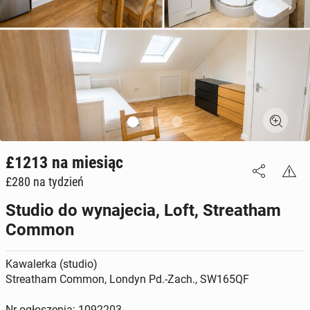
£1213
na miesiąc
£280
na tydzień
Studio do wynajecia, Loft, Streatham
Common
Kawalerka (studio)
Streatham Common, Londyn Pd.-Zach., SW165QF
Nr ogłoszenia: 1092203