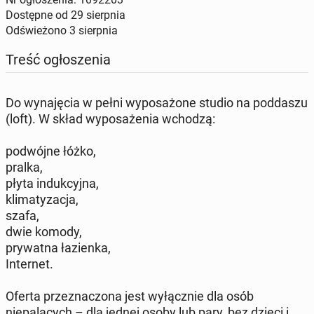
Dostępne od
29 sierpnia
Odświeżono
3 sierpnia
Treść ogłoszenia
Do wynajęcia w pełni wyposażone studio na poddaszu
(loft). W skład wyposażenia wchodzą:
podwójne łóżko,
pralka,
płyta indukcyjna,
klimatyzacja,
szafa,
dwie komody,
prywatna łazienka,
Internet.
Oferta przeznaczona jest wyłącznie dla osób
niepalących – dla jednej osoby lub pary, bez dzieci i