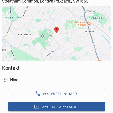
Streatham Common, Londyn Pd.-Zach., SW165QF
Kontakt
Nina
WYŚWIETL NUMER
WYŚLIJ ZAPYTANIE