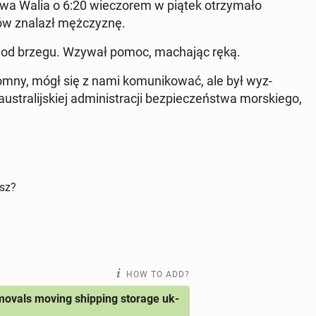
a Walia o 6:20 wiec­zorem w piątek otrzy­mało
wów znalazł mężczyznę.
m od brzegu. Wzywał pomoc, macha­jąc ręką.
m­ny, mógł się z nami ko­mu­nikować, ale był wyz­
us­tral­i­jskiej ad­min­is­tracji bez­pieczeńst­wa morskiego,
isz?
HOW TO ADD?
ovals moving shipping storage uk-