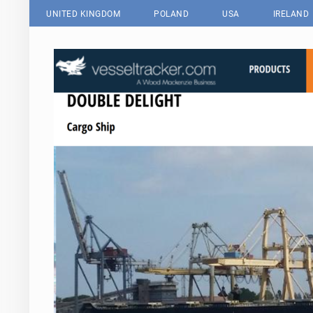
UNITED KINGDOM
POLAND
USA
IRELAND