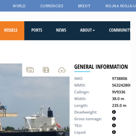
WORLD
CURRENCIES
BREXIT
WOJNA ROSJA-U