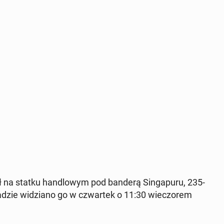
ł na statku hand­lowym pod banderą Sin­ga­pu­ru, 235-
adzie widziano go w czwartek o 11:30 wiec­zorem