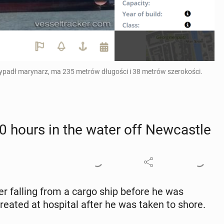
 wypadł marynarz, ma 235 metrów długości i 38 metrów szerokości.
 hours in the water off New­cas­tle
er falling from a cargo ship before he was
eated at hos­pi­tal after he was taken to shore.