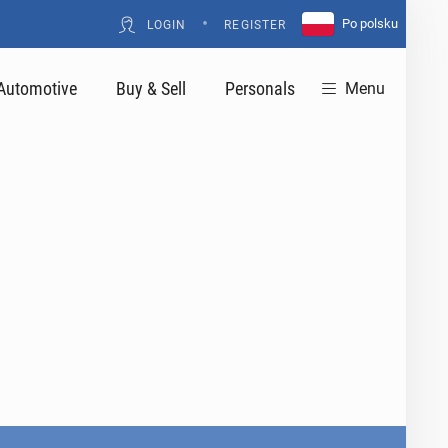
•
Po polsku
LOGIN
REGISTER
Automotive
Buy & Sell
Personals
Menu