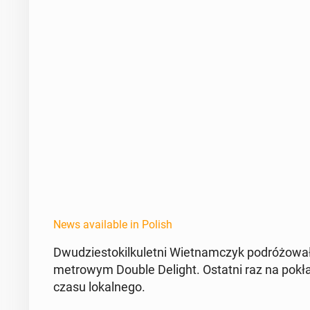
News available in Polish
Dwudziestok­ilkulet­ni Wiet­nam­czyk po­dróżowa
metrowym Double Delight. Ostatni raz na pokł
czasu lokalnego.