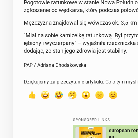
Pogo­towie ratunkowe w stanie Nowa Połud­niow
zgłosze­nie od węd­karza, który podczas poło
Mężczyz­na zna­j­dował się wówczas ok. 3,5 k
"Miał na sobie kamizelkę ratunkową. Był przy­to
iębiony i wycz­er­pa­ny" – wy­jaśniła rzecznicz­ka a
dodając, że stan jego zdrowia jest sta­bil­ny.
PAP / Adriana Chodakowska
Dziękujemy za przeczytanie artykułu. Co o tym myśl
SPONSORED LINKS
european rem
eu