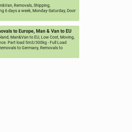
&Van, Removals, Shipping,
ng 6 days a week, Monday-Saturday, Door
vals to Europe, Man & Van to EU
land, Man&Van to EU, Low Cost, Moving,
ce. Part load 5m3/300kg - Full Load
emovals to Germany, Removals to