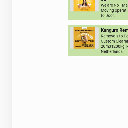
We are No1 Man
Moving operati
to Door.
Kanguro Remo
Removals to Po
Custom Clearan
20m31200kg, R
Netherlands