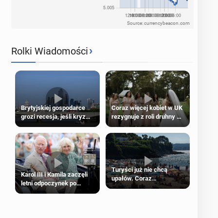
Source: currencybeacon.com
›
Rolki Wiadomości
Brytyjskiej gospodarce
Coraz więcej kobiet w UK
grozi recesja, jeśli kryzys
rezygnuje z roli druhny na
na Bliskim Wschodzie się
ślubie
przedłuży
Turyści już nie chcą
Karol III i Kamila zaczęli
upałów. Coraz
letni odpoczynek po
popularniejsze
Igrzyskach Wspólnoty w
„coolcation”
Glasgow