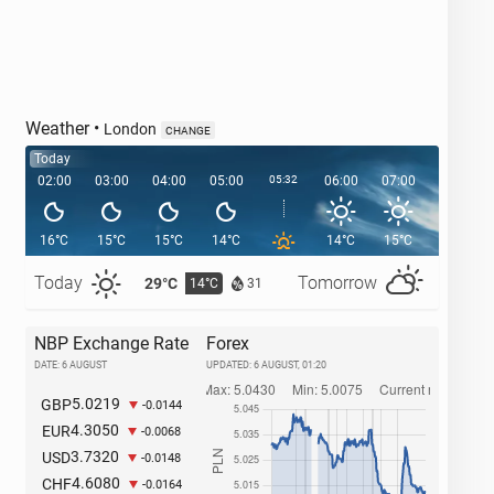
Weather
•
London
CHANGE
Today
02:00
03:00
04:00
05:00
05:32
06:00
07:00
08:00
16°C
15°C
15°C
14°C
14°C
15°C
17°C
Today
Tomorrow
29°C
27°C
14°C
1
31
NBP Exchange Rate
Forex
DATE: 6 AUGUST
UPDATED:
6 AUGUST, 01:20
5.0219
GBP
-0.0144
4.3050
EUR
-0.0068
3.7320
USD
-0.0148
4.6080
CHF
-0.0164