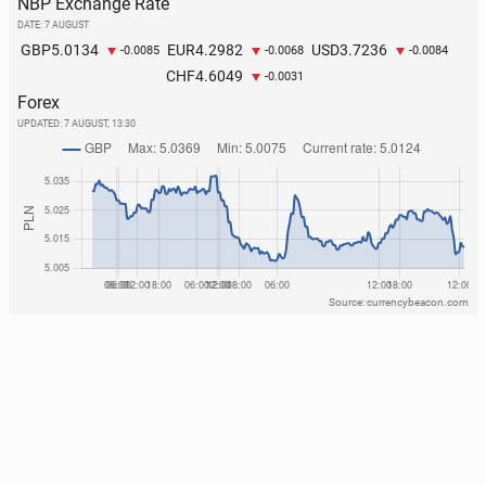
NBP Exchange Rate
DATE: 7 AUGUST
5.0134
4.2982
3.7236
GBP
EUR
USD
-0.0085
-0.0068
-0.0084
4.6049
CHF
-0.0031
Forex
UPDATED:
7 AUGUST, 13:30
Source: currencybeacon.com