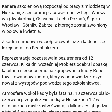
Karierę szkole­niową rozpoczął od pracy z młodzieżą w
Hisz­panii, z se­nio­ra­mi pra­cow­ał m.in. w Legii Warsza­
wa (dwukrot­nie), Os­asunie, Lechu Poznań, Śląsku
Wrocław i Górniku Zabrze, z którego został zwol­niony
w połowie kwiet­nia.
Z kadrą nar­o­dową współpra­cow­ał już za kadencji se­
lekcjon­era Leo Been­hakkera.
Reprezen­tac­ja po­zostawała bez trenera od 12
czerwca. Kilka dni wcześniej Pro­bierz odebrał opaskę
kap­i­tana nieobec­ne­mu na zgrupowa­niu kadry Rober­
towi Lewandowskiemu, który w odpowiedzi zrezyg­
nował z wys­tępów pod wodzą tego szkole­niow­ca.
At­mos­fera wokół kadry była fatalna. 10 czerwca biało-
cz­er­woni prze­grali z Fin­landią w Helsinkach 1:2 w
elim­i­nac­jach mis­tr­zostw świata, a kilka­dziesiąt godzin