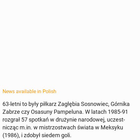
News available in Polish
63-letni to były piłkarz Za­głębia Sos­nowiec, Górnika
Zabrze czy Osasuny Pam­pelu­na. W latach 1985-91
rozgrał 57 spotkań w drużynie nar­o­dowej, uczest­
nicząc m.in. w mis­tr­zost­wach świata w Meksyku
(1986), i zdobył siedem goli.