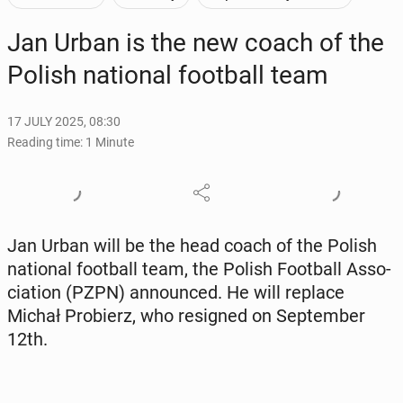
Jan Urban is the new coach of the
Polish na­tion­al foot­ball team
17 JULY 2025, 08:30
Reading time: 1 Minute
Jan Urban will be the head coach of the Polish
na­tion­al foot­ball team, the Polish Foot­ball As­so­
ci­a­tion (PZPN) an­nounced. He will replace
Michał Pro­bierz, who re­signed on Sep­tem­ber
12th.