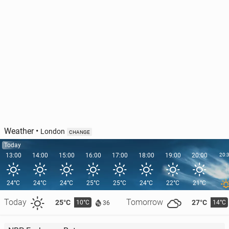
Weather
•
London
CHANGE
Today
13:00
14:00
15:00
16:00
17:00
18:00
19:00
20:00
20:
24°C
24°C
24°C
25°C
25°C
24°C
22°C
21°C
Today
Tomorrow
25°C
27°C
10°C
14°C
36