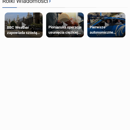
›
Rolki Wiadomości
Pierwsze
Pionierska operacja
BBC Weather
autonomiczne
usunięcia ciężkiej
zapowiada szóstą
Ubery pojawią się
wady wrodzonej
falę upałów w
w Londynie jeszcze
płodu w łonie matki
Londynie
tego lata