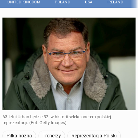
UNITED KINGDOM
POLAND
USA
IRELAND
63-letni Urban będzie 52. w historii selekcjonerem polskiej
reprezentacji. (Fot. Getty Images)
Piłka nożna
Trenerzy
Reprezentacja Polski