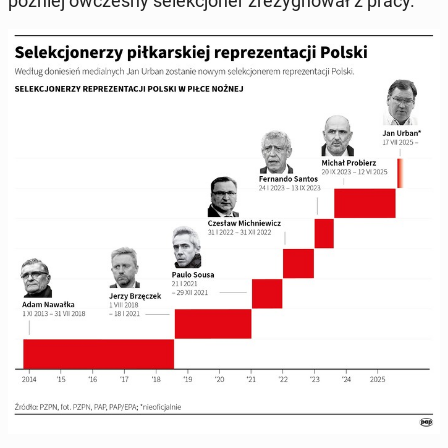
później ów­czes­ny se­lekcjon­er zrezyg­nował z pracy.