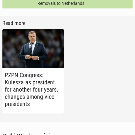
Removals to Netherlands
Read more
PZPN Con­gress:
Kulesza as pres­i­dent
for another four years,
changes among vice-
pres­i­dents