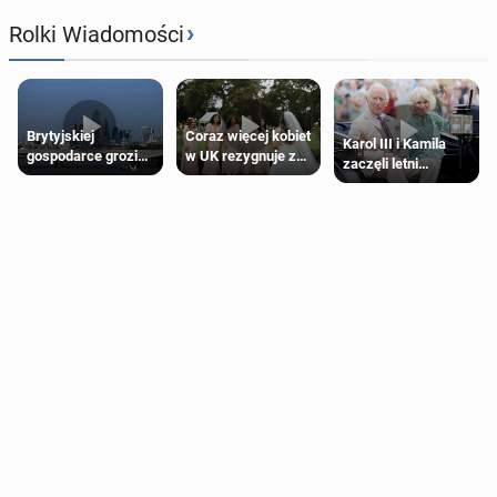
›
Rolki Wiadomości
Brytyjskiej
Coraz więcej kobiet
Karol III i Kamila
gospodarce grozi
w UK rezygnuje z
zaczęli letni
recesja, jeśli
roli druhny na
odpoczynek po
kryzys na Bliskim
ślubie
Igrzyskach
Wschodzie się
Wspólnoty w
przedłuży
Glasgow