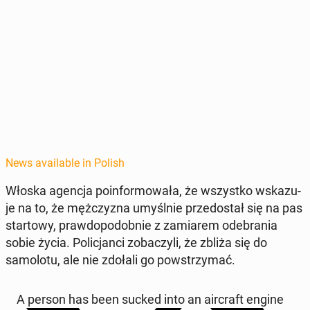
News available in Polish
Włoska agencja poin­for­mowała, że wszys­tko wskazu­
je na to, że mężczyz­na umyśl­nie prze­dostał się na pas
star­towy, praw­dopodob­nie z za­mi­arem ode­bra­nia
sobie życia. Polic­jan­ci zobaczyli, że zbliża się do
samolo­tu, ale nie zdołali go pow­strzy­mać.
A person has been sucked into an air­craft engine