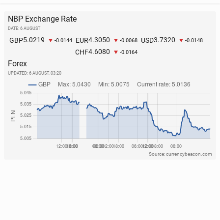
NBP Exchange Rate
DATE: 6 AUGUST
5.0219
4.3050
3.7320
GBP
EUR
USD
-0.0144
-0.0068
-0.0148
4.6080
CHF
-0.0164
Forex
UPDATED:
6 AUGUST, 03:20
Source: currencybeacon.com