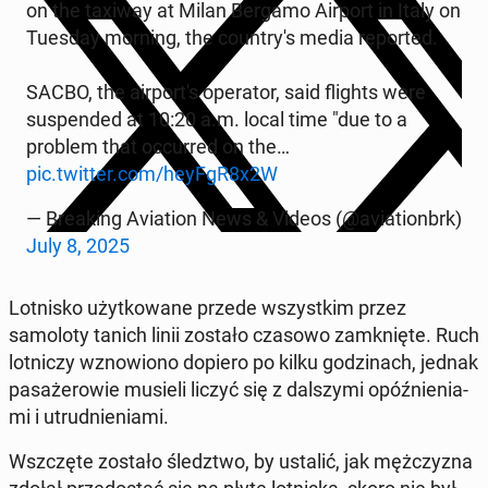
on the taxiway at Milan Bergamo Airport in Italy on
Tuesday morning, the coun­try's media re­port­ed.
SACBO, the air­port's op­er­a­tor, said flights were
sus­pend­ed at 10:20 a.m. local time "due to a
problem that oc­curred on the…
pic.twitter.com/heyFgR8x2W
— Break­ing Avi­a­tion News & Videos (@avi­a­tion­brk)
July 8, 2025
Lot­nisko użytkowane przede wszys­tkim przez
samolo­ty tanich linii zostało czasowo zamknięte. Ruch
lot­niczy wznowiono dopiero po kilku godz­i­nach, jednak
pasażerowie musieli liczyć się z dal­szy­mi opóźnieni­a­
mi i utrud­nieni­a­mi.
Wszczęte zostało śledzt­wo, by ustalić, jak mężczyz­na