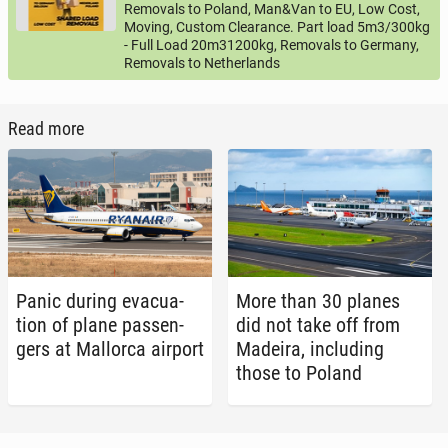
Removals to Poland, Man&Van to EU, Low Cost,
Moving, Custom Clearance. Part load 5m3/300kg
- Full Load 20m31200kg, Removals to Germany,
Removals to Netherlands
Read more
Panic during evac­u­a­
More than 30 planes
tion of plane pas­sen­
did not take off from
gers at Mal­lor­ca airport
Madeira, in­clud­ing
those to Poland