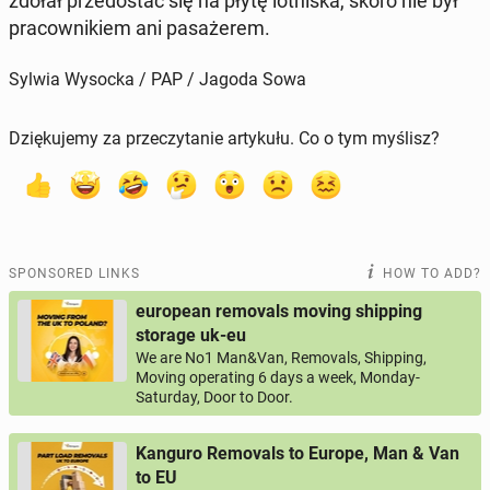
zdołał prze­dostać się na płytę lot­niska, skoro nie był
pra­cown­ikiem ani pasażerem.
Sylwia Wysocka / PAP / Jagoda Sowa
Dziękujemy za przeczytanie artykułu. Co o tym myślisz?
SPONSORED LINKS
HOW TO ADD?
european removals moving shipping
storage uk-eu
We are No1 Man&Van, Removals, Shipping,
Moving operating 6 days a week, Monday-
Saturday, Door to Door.
Kanguro Removals to Europe, Man & Van
to EU