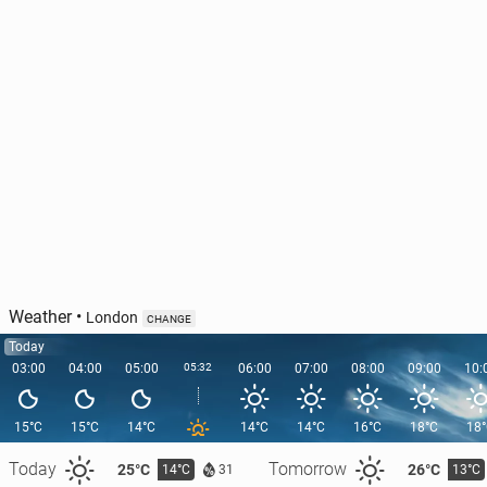
Weather
•
London
CHANGE
Today
03:00
04:00
05:00
05:32
06:00
07:00
08:00
09:00
10:
15°C
15°C
14°C
14°C
14°C
16°C
18°C
18
Today
Tomorrow
25°C
26°C
14°C
13°C
31