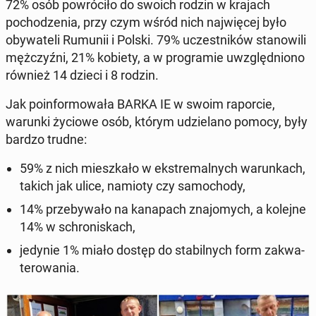
72% osób powró­ciło do swoich rodzin w krajach
pochodzenia, przy czym wśród nich na­jwięcej było
oby­wa­teli Rumunii i Polski. 79% uczest­ników stanow­ili
mężczyźni, 21% kobiety, a w pro­gramie uwzględ­niono
również 14 dzieci i 8 rodzin.
Jak poin­for­mowała BARKA IE w swoim ra­por­cie,
warunki życiowe osób, którym udzielano pomocy, były
bardzo trudne:
59% z nich mieszkało w ek­stremal­nych warunk­ach,
takich jak ulice, namioty czy samo­chody,
14% prze­by­wało na kana­pach zna­jomych, a kolejne
14% w schro­niskach,
jedynie 1% miało dostęp do sta­bil­nych form za­k­wa­
terowa­nia.