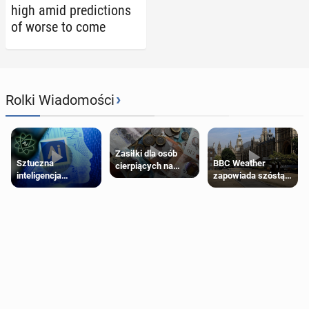
high amid pre­dic­tions
of worse to come
›
Rolki Wiadomości
Zasiłki dla osób
Sztuczna
BBC Weather
cierpiących na
inteligencja
zapowiada szóstą
schorzenia
próbowała oszukać
falę upałów w
psychiczne
człowieka
Londynie