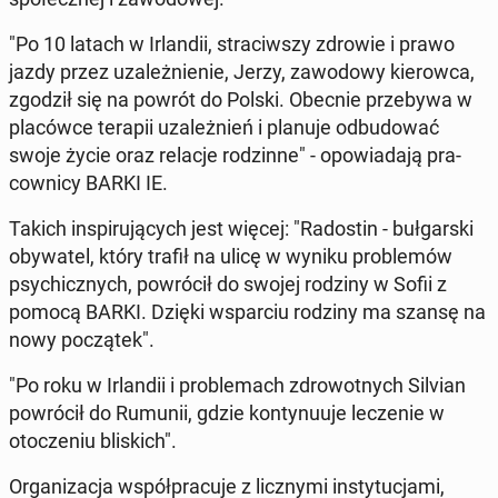
"Po 10 latach w Ir­landii, straci­wszy zdrowie i prawo
jazdy przez uza­leżnie­nie, Jerzy, za­wodowy kierow­ca,
zgodził się na powrót do Polski. Obecnie prze­by­wa w
placów­ce terapii uza­leżnień i planuje odbu­dować
swoje życie oraz relacje rodzinne" - opowiada­ją pra­
cown­i­cy BARKI IE.
Takich in­spiru­ją­cych jest więcej: "Ra­dostin - buł­gars­ki
oby­wa­tel, który trafił na ulicę w wyniku prob­lemów
psy­chicznych, powró­cił do swojej rodziny w Sofii z
pomocą BARKI. Dzięki ws­par­ciu rodziny ma szansę na
nowy początek".
"Po roku w Ir­landii i prob­lemach zdrowot­nych Silvian
powró­cił do Rumunii, gdzie kon­tynu­u­je lecze­nie w
otocze­niu blis­kich".
Or­ga­ni­za­c­ja współpracu­je z liczny­mi in­sty­tuc­ja­mi,