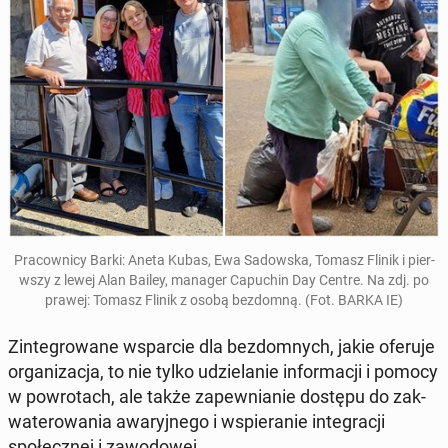
Pra­cown­i­cy Barki: Aneta Kubas, Ewa Sad­ows­ka, Tomasz Flinik i pier­
wszy z lewej Alan Bailey, manager Ca­puchin Day Centre. Na zdj. po
prawej: Tomasz Flinik z osobą bez­dom­ną. (Fot. BARKA IE)
Zin­te­growane ws­par­cie dla bez­dom­nych, jakie oferuje
or­ga­ni­za­c­ja, to nie tylko udzielanie in­for­ma­cji i pomocy
w powro­tach, ale także za­pew­ni­an­ie dostępu do za­k­
wa­terowa­nia awaryjnego i wspieranie in­te­gracji
społecznej i za­wodowej.