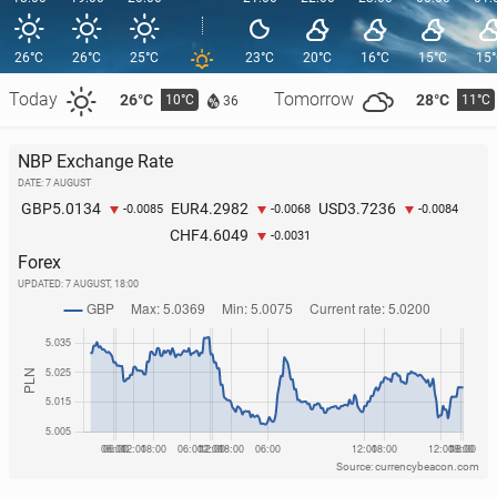
26°C
26°C
25°C
23°C
20°C
16°C
15°C
15
Today
Tomorrow
26°C
28°C
10°C
11°C
36
NBP Exchange Rate
DATE: 7 AUGUST
5.0134
4.2982
3.7236
GBP
EUR
USD
-0.0085
-0.0068
-0.0084
4.6049
CHF
-0.0031
Forex
UPDATED:
7 AUGUST, 18:00
Source: currencybeacon.com