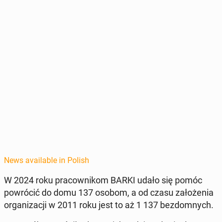
News available in Polish
W 2024 roku pra­cown­ikom BARKI udało się pomóc
powró­cić do domu 137 osobom, a od czasu za­łoże­nia
or­ga­ni­za­cji w 2011 roku jest to aż 1 137 bez­dom­nych.