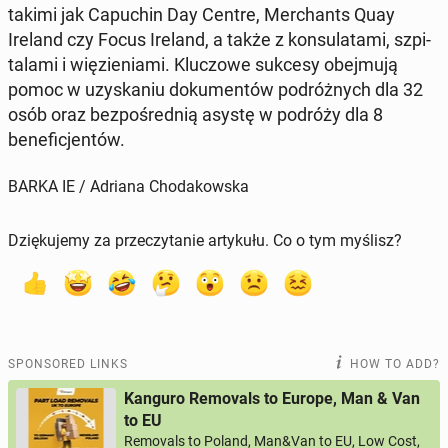
takimi jak Ca­puchin Day Centre, Mer­chants Quay
Ireland czy Focus Ireland, a także z kon­sulata­mi, szpi­
ta­la­mi i więzieni­a­mi. Kluc­zowe sukcesy obe­j­mu­ją
pomoc w uzyska­niu doku­men­tów po­dróżnych dla 32
osób oraz bezpośred­nią asystę w podróży dla 8
benefic­jen­tów.
BARKA IE / Adriana Chodakowska
Dziękujemy za przeczytanie artykułu. Co o tym myślisz?
SPONSORED LINKS
HOW TO ADD?
Kanguro Removals to Europe, Man & Van
to EU
Removals to Poland, Man&Van to EU, Low Cost,