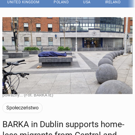
UNITED KINGDOM
POLAND
USA
IRELAND
Liczba bezdomnych w Irlandii osiągnęła rekordowy poziom pod
koniec ub. roku. W samym Dublinie problem jest szczególnie
poważny... (Fot. BARKA IE)
Społeczeństwo
BARKA in Dublin sup­ports home­