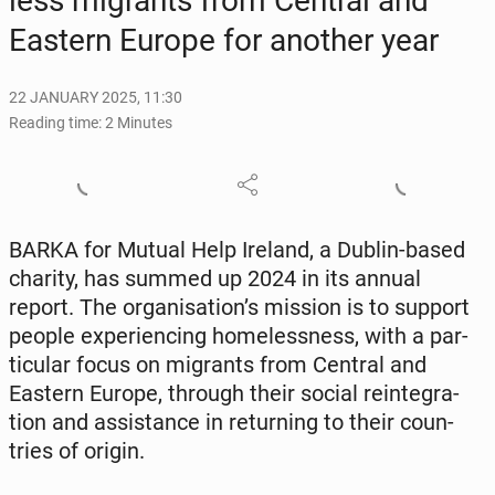
less mi­grants from Central and
Eastern Europe for another year
22 JANUARY 2025, 11:30
Reading time: 2 Minutes
BARKA for Mutual Help Ireland, a Dublin-based
charity, has summed up 2024 in its annual
report. The or­gan­i­sa­tion’s mission is to support
people ex­pe­ri­enc­ing home­less­ness, with a par­
tic­u­lar focus on mi­grants from Central and
Eastern Europe, through their social rein­te­gra­
tion and as­sis­tance in re­turn­ing to their coun­
tries of origin.