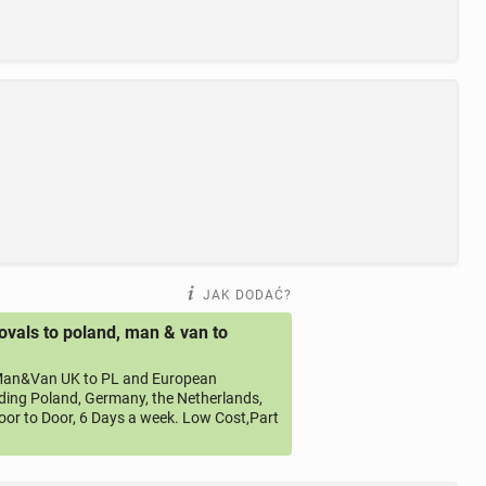
JAK DODAĆ?
vals to poland, man & van to
an&Van UK to PL and European
uding Poland, Germany, the Netherlands,
oor to Door, 6 Days a week. Low Cost,Part