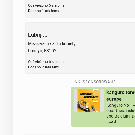
Odświeżono
6 sierpnia
Dodano
1 rok temu
Lubię ...
Mężczyzna szuka kobiety
Londyn, E81DY
Odświeżono
6 sierpnia
Dodano
2 lata temu
LINKI SPONSOROWANE
kanguro remo
europe
Kanguro No1 M
countries, incl
and Belgium. D
Load