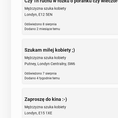
Czy 1h ruchu w łóżku o poranku czy wieczor
Mężczyzna szuka kobiety
Londyn, E12 5EN
Odświeżono
8 sierpnia
Dodano
2 miesiące temu
Szukam miłej kobiety ;)
Mężczyzna szuka kobiety
Putney, Londyn Centralny, SW6
Odświeżono
7 sierpnia
Dodano
4 tygodnie temu
Zaproszę do kina :-)
Mężczyzna szuka kobiety
Londyn, E15 1XE