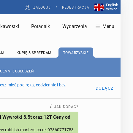
English
•
ZALOGUJ
REJESTRACJA
Version
ekawostki
Poradnik
Wydarzenia
Menu
JA
KUPIĘ & SPRZEDAM
TOWARZYSKIE
 CENNIK OGŁOSZEŃ
sz mieć pod ręką, codziennie i bez
DOŁĄCZ
JAK DODAĆ?
 Wywrotki 3.5t oraz 12T Ceny od
w.rubbish-masters.co.uk 07860771753