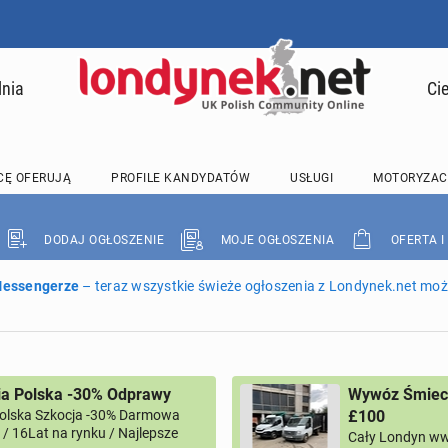
lnia
Ci
CĘ OFERUJĄ
PROFILE KANDYDATÓW
USŁUGI
MOTORYZAC
DODAJ OGŁOSZENIE
MOJE OGŁOSZENIA
OFERTA I
 Messengerze
– teraz wszystkie świeże ogłoszenia z Londynek.net może
ia Polska -30% Odprawy
Wywóz Śmieci
Polska Szkocja -30% Darmowa
£100
/ 16Lat na rynku / Najlepsze
Cały Londyn ww