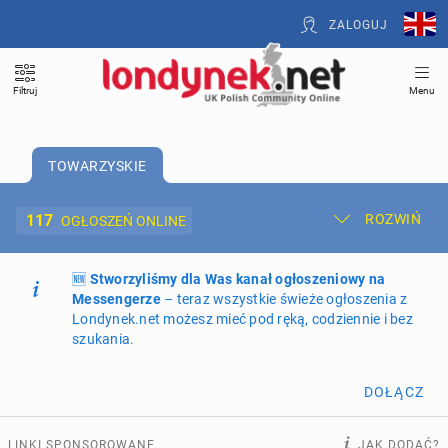
ZALOGUJ
Filtruj
Menu
TOWARZYSKIE
117
ROZWIŃ
OGŁOSZEŃ ONLINE
🆕
Dodaj ogłoszenie
Stworzyliśmy dla Was kanał ogłoszeniowy na
Moje ogłoszenia
Messengerze
– teraz wszystkie świeże ogłoszenia z
Londynek.net możesz mieć pod ręką, codziennie i bez
Oferta i cennik ogłoszeń
szukania.
NIERUCHOMOŚCI
272
ogłoszenia online
DOŁĄCZ
PRACĘ OFERUJĄ
202
ogłoszenia online
LINKI SPONSOROWANE
JAK DODAĆ?