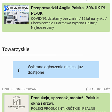
Przeprowadzki Anglia Polska -30% UK-PL
PROFILE KANDYDATÓW
305
profili online
PL-UK
COVID-19: działamy bez zmian / 12 lat na rynku /
Ubezpieczenie / Darmowa Wycena Online /
USŁUGI
166
ogłoszeń online
Najlepsze ceny
MOTORYZACJA
12
ogłoszeń online
Towarzyskie
KUPIĘ & SPRZEDAM
44
ogłoszenia online
TOWARZYSKIE
117
ogłoszeń online
Wybrane ogłoszenie nie jest już
dostępne
LINKI SPONSOROWANE
JAK DODAĆ?
Produkcja, sprzedaż, montaż. Polskie
okna i drzwi.
POLSKI PRODUCENT. KRÓTKIE I REALNE