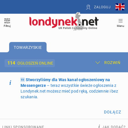
ZALOGUJ
Filtruj
Menu
TOWARZYSKIE
114
ROZWIŃ
OGŁOSZEŃ ONLINE
🆕
Dodaj ogłoszenie
Stworzyliśmy dla Was kanał ogłoszeniowy na
Moje ogłoszenia
Messengerze
– teraz wszystkie świeże ogłoszenia z
Londynek.net możesz mieć pod ręką, codziennie i bez
Oferta i cennik ogłoszeń
szukania.
NIERUCHOMOŚCI
261
ogłoszeń online
DOŁĄCZ
PRACĘ OFERUJĄ
194
ogłoszenia online
LINKI SPONSOROWANE
JAK DODAĆ?