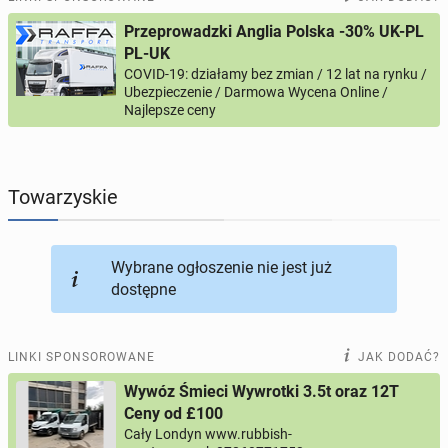
Przeprowadzki Anglia Polska -30% UK-PL
PROFILE KANDYDATÓW
290
profili online
PL-UK
COVID-19: działamy bez zmian / 12 lat na rynku /
Ubezpieczenie / Darmowa Wycena Online /
USŁUGI
166
ogłoszeń online
Najlepsze ceny
MOTORYZACJA
12
ogłoszeń online
Towarzyskie
KUPIĘ & SPRZEDAM
43
ogłoszenia online
TOWARZYSKIE
114
ogłoszeń online
Wybrane ogłoszenie nie jest już
dostępne
LINKI SPONSOROWANE
JAK DODAĆ?
Wywóz Śmieci Wywrotki 3.5t oraz 12T
Ceny od £100
Cały Londyn www.rubbish-