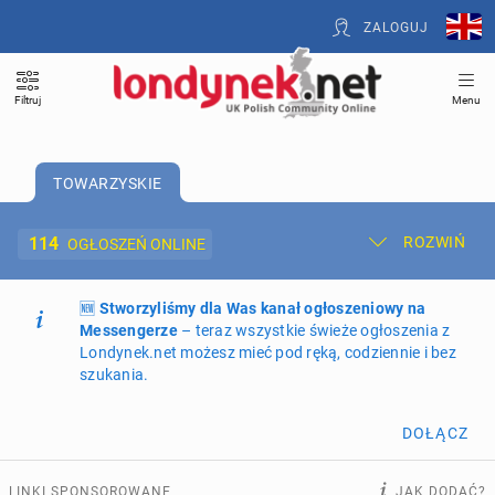
ZALOGUJ
Filtruj
Menu
TOWARZYSKIE
114
ROZWIŃ
OGŁOSZEŃ ONLINE
🆕
Dodaj ogłoszenie
Stworzyliśmy dla Was kanał ogłoszeniowy na
Moje ogłoszenia
Messengerze
– teraz wszystkie świeże ogłoszenia z
Londynek.net możesz mieć pod ręką, codziennie i bez
Oferta i cennik ogłoszeń
szukania.
NIERUCHOMOŚCI
260
ogłoszeń online
DOŁĄCZ
PRACĘ OFERUJĄ
193
ogłoszenia online
LINKI SPONSOROWANE
JAK DODAĆ?