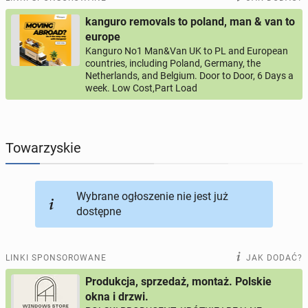
kanguro removals to poland, man & van to
PROFILE KANDYDATÓW
290
profili online
europe
Kanguro No1 Man&Van UK to PL and European
countries, including Poland, Germany, the
USŁUGI
165
ogłoszeń online
Netherlands, and Belgium. Door to Door, 6 Days a
week. Low Cost,Part Load
MOTORYZACJA
12
ogłoszeń online
KUPIĘ & SPRZEDAM
43
ogłoszenia online
Towarzyskie
TOWARZYSKIE
114
ogłoszeń online
Wybrane ogłoszenie nie jest już
dostępne
LINKI SPONSOROWANE
JAK DODAĆ?
Produkcja, sprzedaż, montaż. Polskie
okna i drzwi.