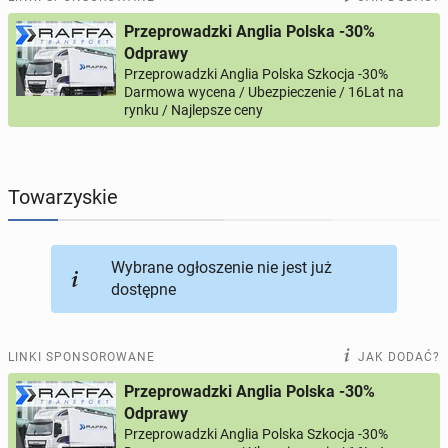
Przeprowadzki Anglia Polska -30%
PROFILE KANDYDATÓW
290
profili online
Odprawy
Przeprowadzki Anglia Polska Szkocja -30%
Darmowa wycena / Ubezpieczenie / 16Lat na
USŁUGI
163
ogłoszenia online
rynku / Najlepsze ceny
MOTORYZACJA
10
ogłoszeń online
Towarzyskie
KUPIĘ & SPRZEDAM
45
ogłoszeń online
TOWARZYSKIE
113
ogłoszeń online
Wybrane ogłoszenie nie jest już
dostępne
LINKI SPONSOROWANE
JAK DODAĆ?
Przeprowadzki Anglia Polska -30%
Odprawy
Przeprowadzki Anglia Polska Szkocja -30%