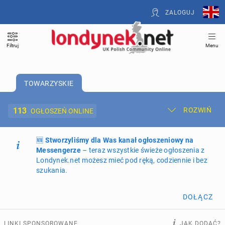
ZALOGUJ
Filtruj
Menu
TOWARZYSKIE
113
ROZWIŃ
OGŁOSZEŃ ONLINE
🆕
Dodaj ogłoszenie
Stworzyliśmy dla Was kanał ogłoszeniowy na
Moje ogłoszenia
Messengerze
– teraz wszystkie świeże ogłoszenia z
Londynek.net możesz mieć pod ręką, codziennie i bez
Oferta i cennik ogłoszeń
szukania.
NIERUCHOMOŚCI
267
ogłoszeń online
DOŁĄCZ
PRACĘ OFERUJĄ
194
ogłoszenia online
LINKI SPONSOROWANE
JAK DODAĆ?