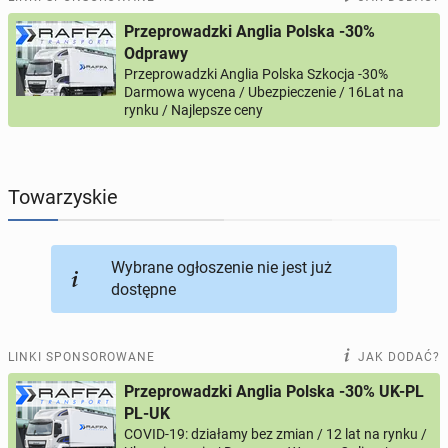
Przeprowadzki Anglia Polska -30%
PROFILE KANDYDATÓW
295
profili online
Odprawy
Przeprowadzki Anglia Polska Szkocja -30%
Darmowa wycena / Ubezpieczenie / 16Lat na
USŁUGI
167
ogłoszeń online
rynku / Najlepsze ceny
MOTORYZACJA
12
ogłoszeń online
Towarzyskie
KUPIĘ & SPRZEDAM
43
ogłoszenia online
TOWARZYSKIE
115
ogłoszeń online
Wybrane ogłoszenie nie jest już
dostępne
LINKI SPONSOROWANE
JAK DODAĆ?
Przeprowadzki Anglia Polska -30% UK-PL
PL-UK
COVID-19: działamy bez zmian / 12 lat na rynku /