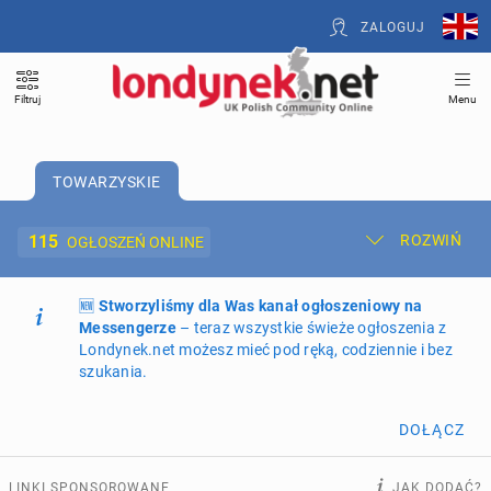
ZALOGUJ
Filtruj
Menu
TOWARZYSKIE
115
ROZWIŃ
OGŁOSZEŃ ONLINE
🆕
Dodaj ogłoszenie
Stworzyliśmy dla Was kanał ogłoszeniowy na
Moje ogłoszenia
Messengerze
– teraz wszystkie świeże ogłoszenia z
Londynek.net możesz mieć pod ręką, codziennie i bez
Oferta i cennik ogłoszeń
szukania.
NIERUCHOMOŚCI
273
ogłoszenia online
DOŁĄCZ
PRACĘ OFERUJĄ
201
ogłoszeń online
LINKI SPONSOROWANE
JAK DODAĆ?