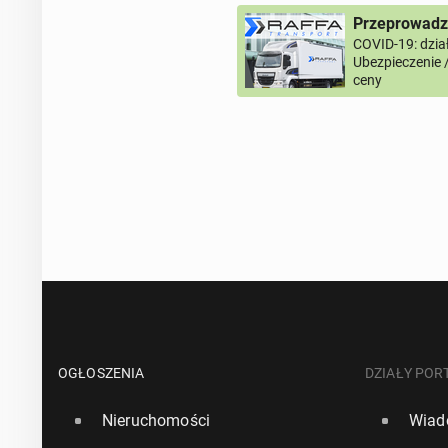
Przeprowadzk
COVID-19: dział
Ubezpieczenie 
ceny
OGŁOSZENIA
DZIAŁY POR
Nieruchomości
Wiad