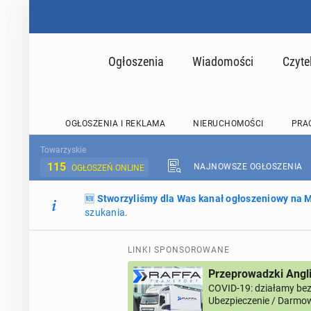
Ogłoszenia
Wiadomości
Czyte
OGŁOSZENIA I REKLAMA
NIERUCHOMOŚCI
PRA
Towarzyskie
115
NAJNOWSZE OGŁOSZENIA
OGŁOSZEŃ ONLINE
🆕
Stworzyliśmy dla Was kanał ogłoszeniowy na
szukania.
LINKI SPONSOROWANE
Przeprowadzki Angl
COVID-19: działamy bez 
Ubezpieczenie / Darmow