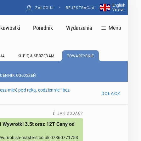
English
•
ZALOGUJ
REJESTRACJA
Version
ekawostki
Poradnik
Wydarzenia
Menu
JA
KUPIĘ & SPRZEDAM
TOWARZYSKIE
 CENNIK OGŁOSZEŃ
sz mieć pod ręką, codziennie i bez
DOŁĄCZ
JAK DODAĆ?
 Wywrotki 3.5t oraz 12T Ceny od
w.rubbish-masters.co.uk 07860771753