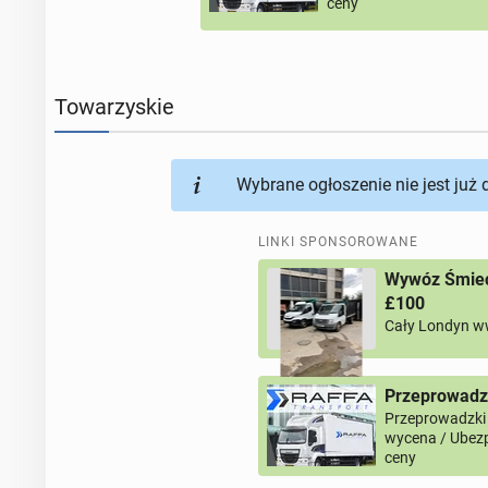
ceny
Towarzyskie
Wybrane ogłoszenie nie jest już
LINKI SPONSOROWANE
Wywóz Śmieci
£100
Cały Londyn w
Przeprowadz
Przeprowadzki
wycena / Ubezp
ceny