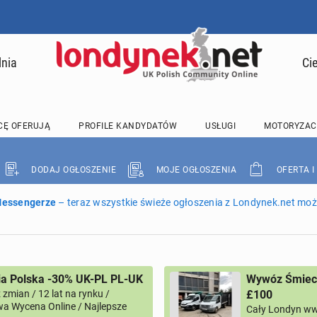
lnia
Ci
CĘ OFERUJĄ
PROFILE KANDYDATÓW
USŁUGI
MOTORYZAC
DODAJ OGŁOSZENIE
MOJE OGŁOSZENIA
OFERTA I
 Messengerze
– teraz wszystkie świeże ogłoszenia z Londynek.net może
ia Polska -30% UK-PL PL-UK
Wywóz Śmieci
zmian / 12 lat na rynku /
£100
a Wycena Online / Najlepsze
Cały Londyn ww