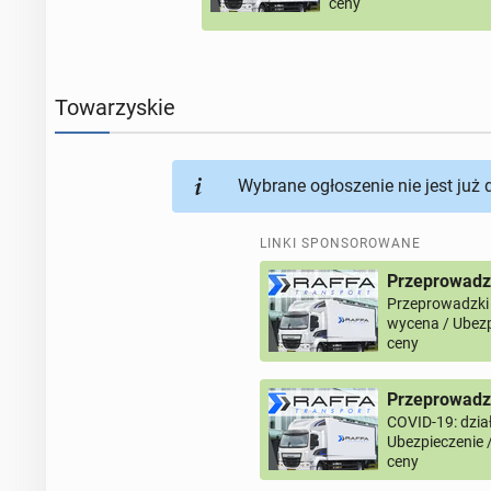
ceny
Towarzyskie
Wybrane ogłoszenie nie jest już
LINKI SPONSOROWANE
Przeprowadz
Przeprowadzki
wycena / Ubezp
ceny
Przeprowadzk
COVID-19: dział
Ubezpieczenie 
ceny