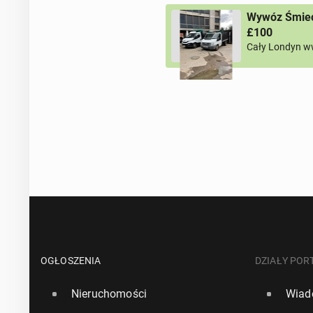
Wywóz Śmieci
£100
Cały Londyn w
OGŁOSZENIA
DZIAŁY POR
Nieruchomości
Wiad