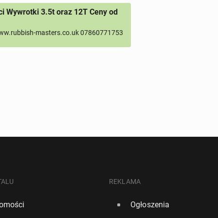
 Wywrotki 3.5t oraz 12T Ceny od
ww.rubbish-masters.co.uk 07860771753
TALU
REKLAMA
omości
Ogłoszenia