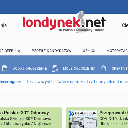
lnia
Ci
CĘ OFERUJĄ
PROFILE KANDYDATÓW
USŁUGI
MOTORYZAC
DODAJ OGŁOSZENIE
MOJE OGŁOSZENIA
OFERTA I
 Messengerze
– teraz wszystkie świeże ogłoszenia z Londynek.net może
ia Polska -30% Odprawy
Przeprowadzk
Polska Szkocja -30% Darmowa
COVID-19: dział
/ 16Lat na rynku / Najlepsze
Ubezpieczenie 