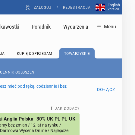
English
•
ZALOGUJ
REJESTRACJA
Version
ekawostki
Poradnik
Wydarzenia
Menu
JA
KUPIĘ & SPRZEDAM
TOWARZYSKIE
 CENNIK OGŁOSZEŃ
sz mieć pod ręką, codziennie i bez
DOŁĄCZ
JAK DODAĆ?
i Anglia Polska -30% UK-PL PL-UK
amy bez zmian / 12 lat na rynku /
/ Darmowa Wycena Online / Najlepsze