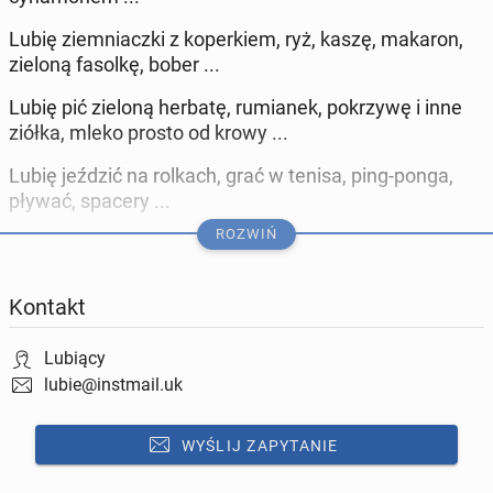
Lubię ziemniaczki z koperkiem, ryż, kaszę, makaron,
zieloną fasolkę, bober ...
Lubię pić zieloną herbatę, rumianek, pokrzywę i inne
ziółka, mleko prosto od krowy ...
Lubię jeździć na rolkach, grać w tenisa, ping-ponga,
pływać, spacery ...
ROZWIŃ
Lubię mieć spokój, szczególnie w domu po pracy
Lubię swoją obecną pracę chociaż poprzednie też nie
Kontakt
były złe
Lubię sernik, jabłecznik, kremówki, napoleonki,
Lubiący
fantazje, tiramisu, pączki ...
lubie@instmail.uk
Lubię dobre filmy (raczej nie polskie), seriale, anime
WYŚLIJ ZAPYTANIE
Lubię majsterkować