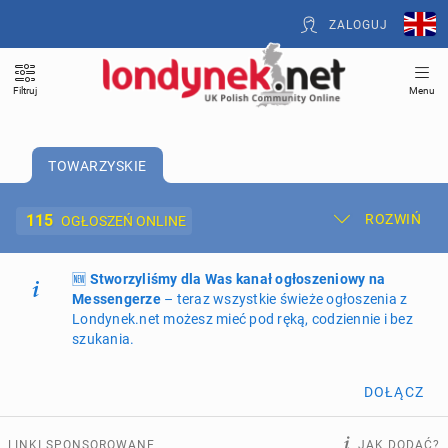
ZALOGUJ
Filtruj
Menu
TOWARZYSKIE
115
ROZWIŃ
OGŁOSZEŃ ONLINE
🆕
Dodaj ogłoszenie
Stworzyliśmy dla Was kanał ogłoszeniowy na
Moje ogłoszenia
Messengerze
– teraz wszystkie świeże ogłoszenia z
Londynek.net możesz mieć pod ręką, codziennie i bez
Oferta i cennik ogłoszeń
szukania.
NIERUCHOMOŚCI
268
ogłoszeń online
DOŁĄCZ
PRACĘ OFERUJĄ
197
ogłoszeń online
LINKI SPONSOROWANE
JAK DODAĆ?