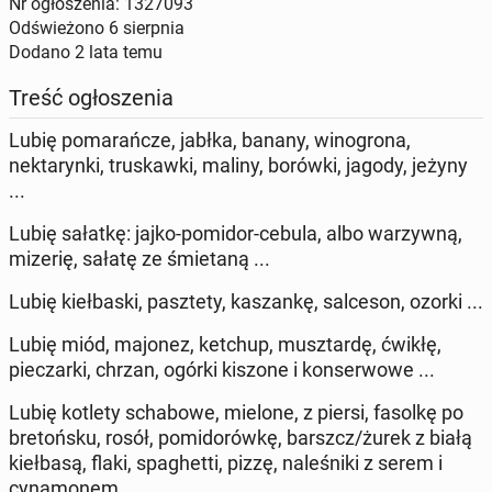
Nr ogłoszenia: 1327093
Odświeżono
6 sierpnia
Dodano
2 lata temu
Treść ogłoszenia
Lubię pomarańcze, jabłka, banany, winogrona,
nektarynki, truskawki, maliny, borówki, jagody, jeżyny
...
Lubię sałatkę: jajko-pomidor-cebula, albo warzywną,
mizerię, sałatę ze śmietaną ...
Lubię kiełbaski, pasztety, kaszankę, salceson, ozorki ...
Lubię miód, majonez, ketchup, musztardę, ćwikłę,
pieczarki, chrzan, ogórki kiszone i konserwowe ...
Lubię kotlety schabowe, mielone, z piersi, fasolkę po
bretońsku, rosół, pomidorówkę, barszcz/żurek z białą
kiełbasą, flaki, spaghetti, pizzę, naleśniki z serem i
cynamonem ...