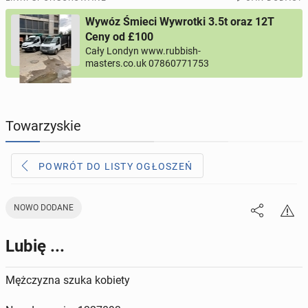
Wywóz Śmieci Wywrotki 3.5t oraz 12T
PROFILE KANDYDATÓW
295
profili online
Ceny od £100
Cały Londyn www.rubbish-
masters.co.uk 07860771753
USŁUGI
164
ogłoszenia online
MOTORYZACJA
12
ogłoszeń online
Towarzyskie
KUPIĘ & SPRZEDAM
43
ogłoszenia online
POWRÓT DO LISTY OGŁOSZEŃ
TOWARZYSKIE
115
ogłoszeń online
NOWO DODANE
Lubię ...
Mężczyzna szuka kobiety