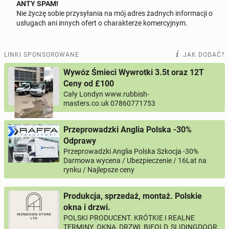
ANTY SPAM!
Lubię umieć wiele rzeczy
Nie życzę sobie przysyłania na mój adres żadnych informacji o
Odpowiedz na ofertę tego ogłoszenia
usługach ani innych ofert o charakterze komercyjnym.
Lubię wiedzieć jak działają różne mechanizmy
Lubię kombinować - używać przedmiotów/ narzędzi w
Wiadomość
LINKI SPONSOROWANE
JAK DODAĆ?
niekonwencjonalny sposób
Wywóz Śmieci Wywrotki 3.5t oraz 12T
Lubię naprawiać różne rzeczy
Ceny od £100
Cały Londyn www.rubbish-
0 / 1000
Lubię składać komputery
masters.co.uk 07860771753
Lubiłem programować, pewnie jakbym przysiadł to
Imię i nazwisko
Przeprowadzki Anglia Polska -30%
bym sobie przypomniał to i owo
Odprawy
Lubię ciąć/spawać metale, lutować kabelki ...
Przeprowadzki Anglia Polska Szkocja -30%
Twój email
Darmowa wycena / Ubezpieczenie / 16Lat na
Lubię ciąć drzewa piłą spalinową,
rynku / Najlepsze ceny
Lubię uprawiać ogródek, sadzić truskawki, zbierać
Twój telefon
Produkcja, sprzedaż, montaż. Polskie
różne rzeczy na kompost, obserwować zmiany w
okna i drzwi.
przyrodzie
Numer telefon wg wzoru
, np.:
NR KIERUNKOWY KRAJU
NR TELEFONU
POLSKI PRODUCENT. KRÓTKIE I REALNE
lub
+44
7123456789
+48
221234567
TERMINY. OKNA, DRZWI, BIFOLD, SLIDINGDOOR,