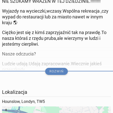
NIE SZUKAMY WRAŻEŃ W TEJ DZIEDZINIE.!!!!!!!!
Wyjazdy na wycieczki,wczasy.Wspólna rekreacja ,czy
wypad do restauracji lub za miasto nawet w innym
kraju 🌎
Ciężko jest się z kimś zaprzyjaźnić tak na prawdę.To
nasza któraś z rzędu pruba,ale wierzymy w ludzi i
jesteśmy cierpliwi.
Nasze odczucia?
Ludzie udają.Udają zapracowanie.Wiecznie jakieś
przeszkody.
ROZWIŃ
Próbują być nie sobą.Są nie szczerzy
niestety.!!!!!!!!!Tylko poco???????
Lokalizacja
Akceptujemy się z naszymi wadami i zaletami.
Hounslow, Londyn, TW5
Szukamy szczerych,wesołych nie ponuraków i
wiecznie ,,zapracowanych.''bardzo zajętych