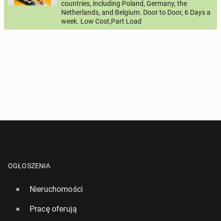
DZWOŃCIE I NIE TRAĆCIE CZASU NA PISANIE.!!!!!
countries, including Poland, Germany, the
Netherlands, and Belgium. Door to Door, 6 Days a
Pytanie aktywujące
week. Low Cost,Part Load
NÓMERY W OGŁOSZENIU.
*
- Pola oznaczone gwiazdką są wymagane!
^
- Przynajmniej jedna forma kontaktu jest wymagana!
WYŚLIJ ZAPYTANIE
OGŁOSZENIA
Nieruchomości
Pracę oferują