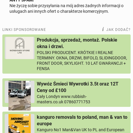
ANTY SPAM!
SPOŁECZNOŚCIOWYCH!!!!!!!!!!!!!!!!!!!!!!!!!!!!!!!!!!!!!!!!!!!!!
Nie życzę sobie przysyłania na mój adres żadnych informacji o
Odpowiedz na ofertę tego ogłoszenia
usługach ani innych ofert o charakterze komercyjnym.
LICZYMY NA REALNY KONTAKT!!!!!!!!!!
Wiadomość
Nie bójcie się dzwonić. Numery telefonu w ogłoszeniu.
LINKI SPONSOROWANE
JAK DODAĆ?
Produkcja, sprzedaż, montaż. Polskie
Mieszkamy nie daleko HOUNSLOW.
okna i drzwi.
POZDRAWIAMY I CZEKAMY NA ODWAŻNYCH.
POLSKI PRODUCENT. KRÓTKIE I REALNE
0 / 1000
TERMINY. OKNA, DRZWI, BIFOLD, SLIDINGDOOR,
PROSIMY.. TYLKO PRZEMYŚLANE
FRONT DOOR, SKYLIGHT. 10 LAT GWARANCJI +
Imię i nazwisko
FENSA
ODPOWIEDZI.!!!!!!!!!!!!!!!!!!!!!!!!!!!!
DOBRZE SIĘ ZASTANÓWCIE!!!!!!!!
Wywóz Śmieci Wywrotki 3.5t oraz 12T
Twój email
Ceny od £100
BYWA TAK ŻE CZŁOWIEK BARDZO BY CHCIAŁ ALE
Cały Londyn www.rubbish-
?!?!?!?!?
masters.co.uk 07860771753
Twój telefon
CZEKAMY NA WAS.
kanguro removals to poland, man & van to
Numer telefon wg wzoru
, np.:
JOLA I KRIS.
europe
NR KIERUNKOWY KRAJU
NR TELEFONU
lub
+44
7123456789
+48
221234567
Kanguro No1 Man&Van UK to PL and European