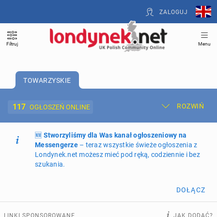
ZALOGUJ
Filtruj
Menu
TOWARZYSKIE
117
ROZWIŃ
OGŁOSZEŃ ONLINE
🆕
Dodaj ogłoszenie
Stworzyliśmy dla Was kanał ogłoszeniowy na
Moje ogłoszenia
Messengerze
– teraz wszystkie świeże ogłoszenia z
Londynek.net możesz mieć pod ręką, codziennie i bez
Oferta i cennik ogłoszeń
szukania.
NIERUCHOMOŚCI
273
ogłoszenia online
DOŁĄCZ
PRACĘ OFERUJĄ
202
ogłoszenia online
LINKI SPONSOROWANE
JAK DODAĆ?