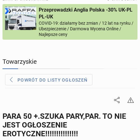
Przeprowadzki Anglia Polska -30% UK-PL
PROFILE KANDYDATÓW
305
profili online
PL-UK
COVID-19: działamy bez zmian / 12 lat na rynku /
Ubezpieczenie / Darmowa Wycena Online /
USŁUGI
166
ogłoszeń online
Najlepsze ceny
MOTORYZACJA
12
ogłoszeń online
Towarzyskie
KUPIĘ & SPRZEDAM
44
ogłoszenia online
POWRÓT DO LISTY OGŁOSZEŃ
TOWARZYSKIE
117
ogłoszeń online
PARA 50 +.SZUKA PARY,PAR. TO NIE
JEST OGŁOSZENIE
EROTYCZNE!!!!!!!!!!!!!!!