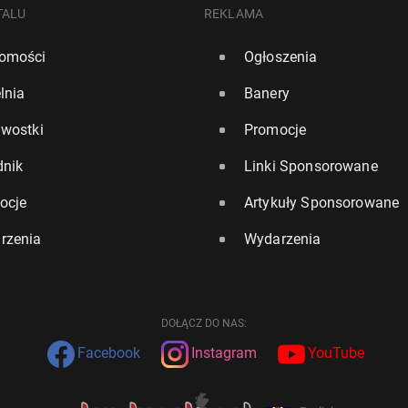
TALU
REKLAMA
omości
Ogłoszenia
lnia
Banery
awostki
Promocje
dnik
Linki Sponsorowane
ocje
Artykuły Sponsorowane
rzenia
Wydarzenia
DOŁĄCZ DO NAS:
Facebook
Instagram
YouTube