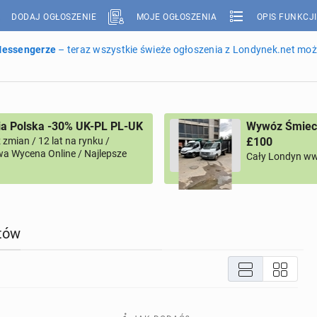
DODAJ OGŁOSZENIE
MOJE OGŁOSZENIA
OPIS FUNKCJI
 Messengerze
– teraz wszystkie świeże ogłoszenia z Londynek.net może
ia Polska -30% UK-PL PL-UK
Wywóz Śmieci
zmian / 12 lat na rynku /
£100
a Wycena Online / Najlepsze
Cały Londyn ww
tów