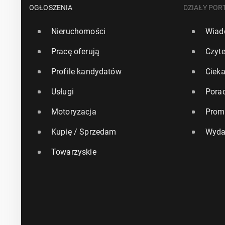
OGŁOSZENIA
DZIAŁY POR
Nieruchomości
Wiad
Pracę oferują
Czyte
Profile kandydatów
Ciek
Usługi
Pora
Motoryzacja
Prom
Kupię / Sprzedam
Wyda
Towarzyskie