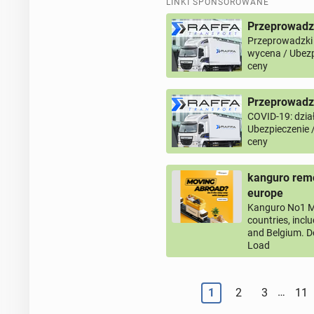
LINKI SPONSOROWANE
Przeprowadz
Przeprowadzki
wycena / Ubezp
ceny
Przeprowadzk
COVID-19: dział
Ubezpieczenie 
ceny
kanguro remo
europe
Kanguro No1 M
countries, incl
and Belgium. D
Load
…
1
2
3
11