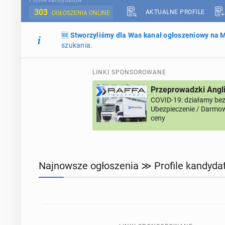
Profile kandydatów
303
AKTUALNE PROFILE
OGŁOSZENIA ONLINE
🆕
Stworzyliśmy dla Was kanał ogłoszeniowy na
szukania.
LINKI SPONSOROWANE
Przeprowadzki Angl
COVID-19: działamy bez 
Ubezpieczenie / Darmow
ceny
Najnowsze ogłoszenia ≫ Profile kandyda