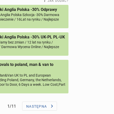
JAK DODAĆ?
ki Anglia Polska -30% Odprawy
 Anglia Polska Szkocja -30% Darmowa
ieczenie / 16Lat na rynku / Najlepsze
i Anglia Polska -30% UK-PL PL-UK
amy bez zmian / 12 lat na rynku /
/ Darmowa Wycena Online / Najlepsze
vals to poland, man & van to
an&Van UK to PL and European
uding Poland, Germany, the Netherlands,
oor to Door, 6 Days a week. Low Cost,Part
1/11
NASTĘPNA