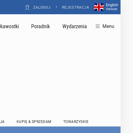
English
•
ZALOGUJ
REJESTRACJA
Version
ekawostki
Poradnik
Wydarzenia
Menu
JA
KUPIĘ & SPRZEDAM
TOWARZYSKIE