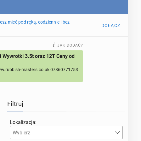
sz mieć pod ręką, codziennie i bez
DOŁĄCZ
JAK DODAĆ?
 Wywrotki 3.5t oraz 12T Ceny od
w.rubbish-masters.co.uk 07860771753
Filtruj
Lokalizacja: