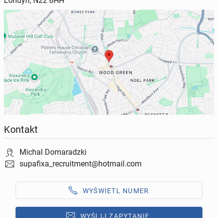
Londyn, N22 8HH
Kontakt
Michal Domaradzki
supafixa_recruitment@hotmail.com
WYŚWIETL NUMER
WYŚLIJ ZAPYTANIE