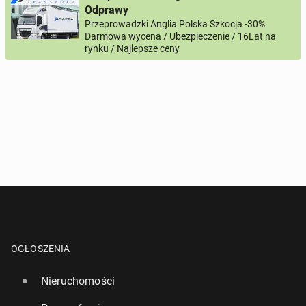
Numer telefon wg wzoru
, np.:
Odprawy
NR KIERUNKOWY KRAJU
NR TELEFONU
lub
+44
7123456789
+48
221234567
Przeprowadzki Anglia Polska Szkocja -30%
Darmowa wycena / Ubezpieczenie / 16Lat na
rynku / Najlepsze ceny
Pytanie aktywujące
*
- Pola oznaczone gwiazdką są wymagane!
^
- Przynajmniej jedna forma kontaktu jest wymagana!
WYŚLIJ ZAPYTANIE
OGŁOSZENIA
Nieruchomości