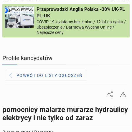
Przeprowadzki Anglia Polska -30% UK-PL
PROFILE KANDYDATÓW
304
profile online
PL-UK
COVID-19: działamy bez zmian / 12 lat na rynku /
Ubezpieczenie / Darmowa Wycena Online /
USŁUGI
166
ogłoszeń online
Najlepsze ceny
MOTORYZACJA
12
ogłoszeń online
Profile kandydatów
KUPIĘ & SPRZEDAM
44
ogłoszenia online
POWRÓT DO LISTY OGŁOSZEŃ
TOWARZYSKIE
117
ogłoszeń online
pomocnicy malarze murarze hydraulicy
elektrycy i nie tylko od zaraz