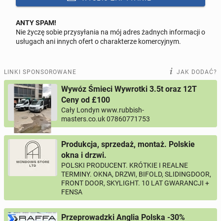
ANTY SPAM!
Nie życzę sobie przysyłania na mój adres żadnych informacji o
Odpowiedz na ofertę tego ogłoszenia
usługach ani innych ofert o charakterze komercyjnym.
Wiadomość
LINKI SPONSOROWANE
JAK DODAĆ?
Wywóz Śmieci Wywrotki 3.5t oraz 12T
Ceny od £100
Cały Londyn www.rubbish-
0 / 1000
masters.co.uk 07860771753
Imię i nazwisko
Produkcja, sprzedaż, montaż. Polskie
okna i drzwi.
POLSKI PRODUCENT. KRÓTKIE I REALNE
Twój email
TERMINY. OKNA, DRZWI, BIFOLD, SLIDINGDOOR,
FRONT DOOR, SKYLIGHT. 10 LAT GWARANCJI +
FENSA
Twój telefon
Przeprowadzki Anglia Polska -30%