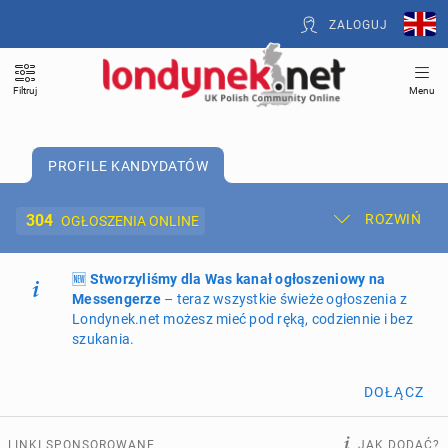
ZALOGUJ
Filtruj
Menu
PROFILE KANDYDATÓW
304
ROZWIŃ
OGŁOSZENIA ONLINE
🆕
Dodaj ogłoszenie
Stworzyliśmy dla Was kanał ogłoszeniowy na
Moje ogłoszenia
Messengerze
– teraz wszystkie świeże ogłoszenia z
Londynek.net możesz mieć pod ręką, codziennie i bez
Oferta i cennik ogłoszeń
szukania.
NIERUCHOMOŚCI
274
ogłoszenia online
DOŁĄCZ
PRACĘ OFERUJĄ
202
ogłoszenia online
LINKI SPONSOROWANE
JAK DODAĆ?