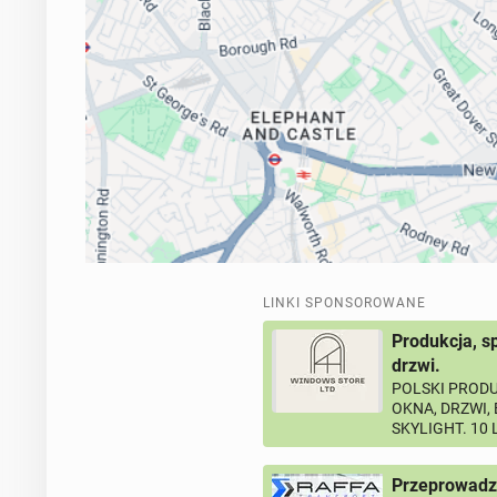
LINKI SPONSOROWANE
Produkcja, s
drzwi.
POLSKI PRODU
OKNA, DRZWI,
SKYLIGHT. 10
Przeprowadz