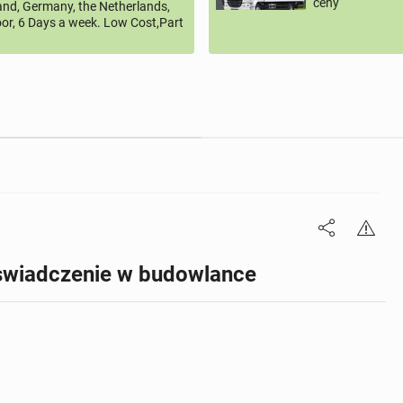
ceny
land, Germany, the Netherlands,
or, 6 Days a week. Low Cost,Part
oswiadczenie w budowlance