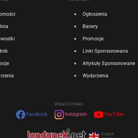
omości
Ogłoszenia
lnia
Banery
awostki
Promocje
dnik
Linki Sponsorowane
ocje
Artykuły Sponsorowane
rzenia
Wydarzenia
DOŁĄCZ DO NAS:
Facebook
Instagram
YouTube
English