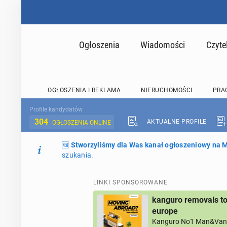
Ogłoszenia
Wiadomości
Czyte
OGŁOSZENIA I REKLAMA
NIERUCHOMOŚCI
PRA
Profile kandydatów
304
AKTUALNE PROFILE
OGŁOSZENIA ONLINE
🆕
Stworzyliśmy dla Was kanał ogłoszeniowy na
szukania.
LINKI SPONSOROWANE
kanguro removals to
europe
Kanguro No1 Man&Van 