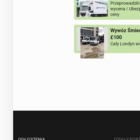
Przeprowadzki
wycena / Ubezp
ceny
Wywóz Śmieci
£100
Cały Londyn w
OGŁOSZENIA
DZIAŁY POR