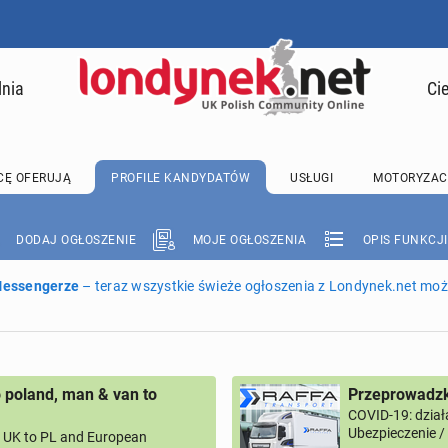
lnia
Ci
CĘ OFERUJĄ
PROFILE KANDYDATÓW
USŁUGI
MOTORYZAC
DODAJ OGŁOSZENIE
MOJE OGŁOSZENIA
OPIS FUNKCJI
 Messengerze
– teraz wszystkie świeże ogłoszenia z Londynek.net może
 poland, man & van to
Przeprowadzk
COVID-19: dział
Ubezpieczenie 
UK to PL and European