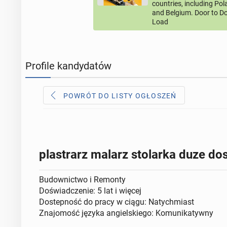
countries, including Po
and Belgium. Door to Do
Load
Profile kandydatów
POWRÓT DO LISTY OGŁOSZEŃ
plastrarz malarz stolarka duze d
Budownictwo i Remonty
Doświadczenie: 5 lat i więcej
Dostepność do pracy w ciągu: Natychmiast
Znajomość języka angielskiego: Komunikatywny