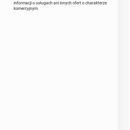
informacji o usługach ani innych ofert o charakterze
komercyjnym.
Wiadomość
0 / 1000
Imię i nazwisko
Twój email
Twój telefon
Numer telefon wg wzoru
NR KIERUNKOWY KRAJU
, np.:
lub
NR TELEFONU
+44
7123456789
+48
221234567