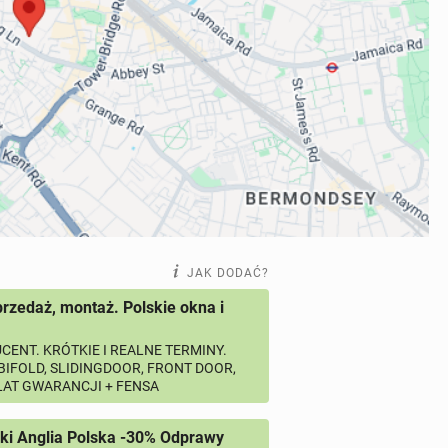
JAK DODAĆ?
przedaż, montaż. Polskie okna i
CENT. KRÓTKIE I REALNE TERMINY.
 BIFOLD, SLIDINGDOOR, FRONT DOOR,
 LAT GWARANCJI + FENSA
ki Anglia Polska -30% Odprawy