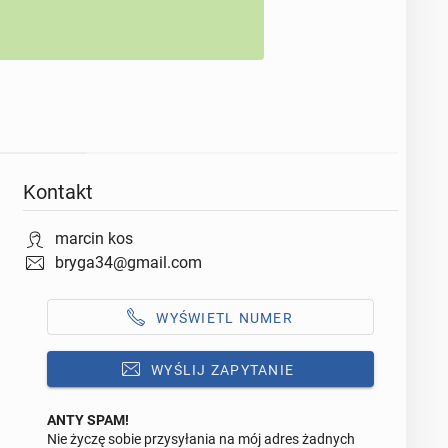
Kontakt
marcin kos
bryga34@gmail.com
WYŚWIETL NUMER
WYŚLIJ ZAPYTANIE
ANTY SPAM!
Nie życzę sobie przysyłania na mój adres żadnych
Odpowiedz na ofertę tego ogłoszenia