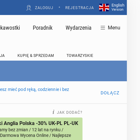
English
•
ZALOGUJ
REJESTRACJA
Version
ekawostki
Poradnik
Wydarzenia
Menu
JA
KUPIĘ & SPRZEDAM
TOWARZYSKIE
sz mieć pod ręką, codziennie i bez
DOŁĄCZ
JAK DODAĆ?
i Anglia Polska -30% UK-PL PL-UK
amy bez zmian / 12 lat na rynku /
/ Darmowa Wycena Online / Najlepsze