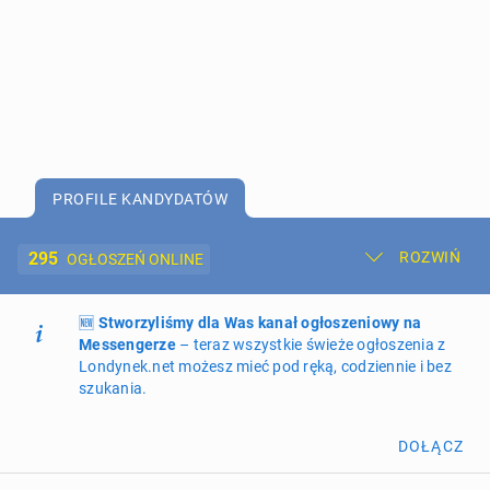
PROFILE KANDYDATÓW
295
ROZWIŃ
OGŁOSZEŃ ONLINE
🆕
Dodaj ogłoszenie
Stworzyliśmy dla Was kanał ogłoszeniowy na
Moje ogłoszenia
Messengerze
– teraz wszystkie świeże ogłoszenia z
Londynek.net możesz mieć pod ręką, codziennie i bez
Oferta i cennik ogłoszeń
szukania.
NIERUCHOMOŚCI
269
ogłoszeń online
DOŁĄCZ