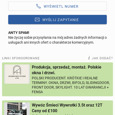
WYŚWIETL NUMER
WYŚLIJ ZAPYTANIE
ANTY SPAM!
Nie życzę sobie przysyłania na mój adres żadnych informacji o
Odpowiedz na ofertę tego ogłoszenia
usługach ani innych ofert o charakterze komercyjnym.
Wiadomość
LINKI SPONSOROWANE
JAK DODAĆ?
Produkcja, sprzedaż, montaż. Polskie
okna i drzwi.
POLSKI PRODUCENT. KRÓTKIE I REALNE
0 / 1000
TERMINY. OKNA, DRZWI, BIFOLD, SLIDINGDOOR,
FRONT DOOR, SKYLIGHT. 10 LAT GWARANCJI +
Imię i nazwisko
FENSA
Wywóz Śmieci Wywrotki 3.5t oraz 12T
Twój email
Ceny od £100