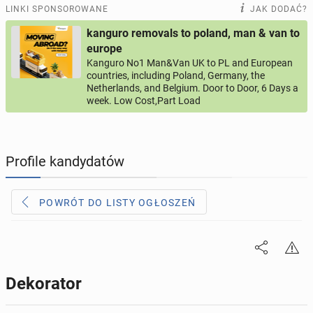
PRACĘ OFERUJĄ
201
ogłoszeń online
LINKI SPONSOROWANE
JAK DODAĆ?
kanguro removals to poland, man & van to
PROFILE KANDYDATÓW
295
profili online
europe
Kanguro No1 Man&Van UK to PL and European
countries, including Poland, Germany, the
USŁUGI
167
ogłoszeń online
Netherlands, and Belgium. Door to Door, 6 Days a
week. Low Cost,Part Load
MOTORYZACJA
12
ogłoszeń online
KUPIĘ & SPRZEDAM
43
ogłoszenia online
Profile kandydatów
TOWARZYSKIE
115
ogłoszeń online
POWRÓT DO LISTY OGŁOSZEŃ
Dekorator