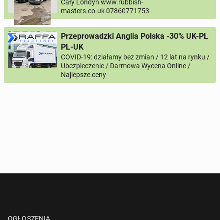
Cały Londyn www.rubbish-
masters.co.uk 07860771753
Twój telefon
Przeprowadzki Anglia Polska -30% UK-PL
Numer telefon wg wzoru
, np.:
PL-UK
NR KIERUNKOWY KRAJU
NR TELEFONU
lub
+44
7123456789
+48
221234567
COVID-19: działamy bez zmian / 12 lat na rynku /
Ubezpieczenie / Darmowa Wycena Online /
Najlepsze ceny
Pytanie aktywujące
*
- Pola oznaczone gwiazdką są wymagane!
^
- Przynajmniej jedna forma kontaktu jest wymagana!
WYŚLIJ ZAPYTANIE
OGŁOSZENIA